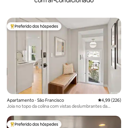
com ar-condicionado
Preferido dos hóspedes
Entre os melhores preferidos dos hóspedes
Apartamento ⋅ São Francisco
4,99 de uma ava
4,99 (226)
Joia no topo da colina com vistas deslumbrantes da
cidade e da baía
Preferido dos hóspedes
Entre os melhores preferidos dos hóspedes