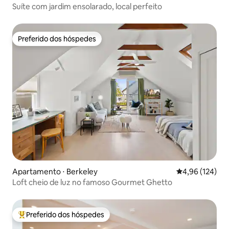
Suíte com jardim ensolarado, local perfeito
Preferido dos hóspedes
Preferido dos hóspedes
Apartamento ⋅ Berkeley
4,96 de uma av
4,96 (124)
Loft cheio de luz no famoso Gourmet Ghetto
Preferido dos hóspedes
Entre os melhores preferidos dos hóspedes