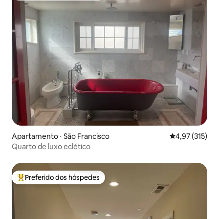
Apartamento ⋅ São Francisco
4,97 de uma av
4,97 (315)
Quarto de luxo eclético
Preferido dos hóspedes
Entre os melhores preferidos dos hóspedes