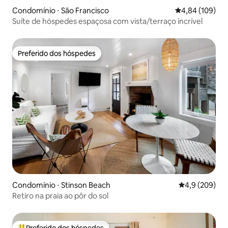
Condomínio ⋅ São Francisco
4,84 de uma av
4,84 (109)
Suíte de hóspedes espaçosa com vista/terraço incrível
Preferido dos hóspedes
Preferido dos hóspedes
Condomínio ⋅ Stinson Beach
4,9 de uma av
4,9 (209)
Retiro na praia ao pôr do sol
Preferido dos hóspedes