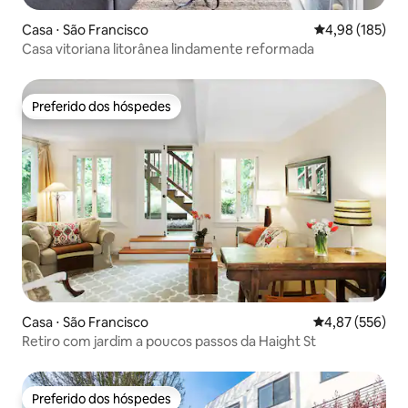
Casa ⋅ São Francisco
4,98 de uma av
4,98 (185)
Casa vitoriana litorânea lindamente reformada
Preferido dos hóspedes
Preferido dos hóspedes
Casa ⋅ São Francisco
4,87 de uma av
4,87 (556)
Retiro com jardim a poucos passos da Haight St
Preferido dos hóspedes
Preferido dos hóspedes