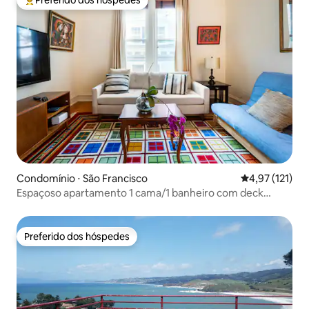
Entre os melhores preferidos dos hóspedes
Condomínio ⋅ São Francisco
4,97 de uma av
4,97 (121)
Espaçoso apartamento 1 cama/1 banheiro com deck
privativo (sem taxa de limpeza)
Preferido dos hóspedes
Preferido dos hóspedes