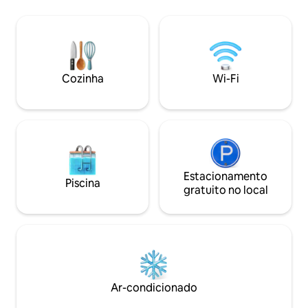
trabalho ou retiro. A Ponte Golden Gate
50 restaurantes e l
fica a 6 minutos de distância. O ônibus
Banheiro em márm
do aeroporto para a uma quadra de
box amplo -Desk e 
distância. Caminhada/ciclovia para
velocidade - Bar d
Sausalito e Mill Valley. Balsa/ônibus para
armários grandes 
SF. Estacionamento gratuito Leia as
caminhada PERFEIT
Cozinha
Wi-Fi
avaliações deste ou dos nossos outros 3
público excelente 
condomínios flutuantes!
São Francisco e m
Estacionamento
Piscina
gratuito no local
Ar-condicionado