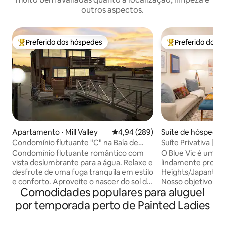
outros aspectos.
Preferido dos hóspedes
Preferido dos 
Entre os melhores preferidos dos hóspedes
Entre os melhore
Apartamento ⋅ Mill Valley
4,94 de uma avaliação média de 5
4,94 (289)
Suíte de hóspedes 
ncisco
Condomínio flutuante "C" na Baía de
Suíte Privativa | P
Richardson, em Sausalito
Japantown
Condomínio flutuante romântico com
O Blue Vic é uma s
vista deslumbrante para a água. Relaxe e
lindamente projeta
desfrute de uma fuga tranquila em estilo
Heights/Japantown
e conforto. Aproveite o nascer do sol da
Nosso objetivo é 
Comodidades populares para aluguel
sua cama King super confortável ou
bem planejada e c
relaxe no deck com pelicanos ocasionais
em uma casa vitori
por temporada perto de Painted Ladies
(ou mesmo um hidroavião) indo e vindo.
2 quadras da Fillm
Único e perfeito para uma escapada,
Pacific Heights e 