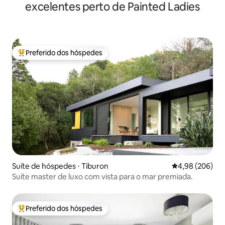
excelentes perto de Painted Ladies
Preferido dos hóspedes
Entre os melhores preferidos dos hóspedes
Suíte de hóspedes ⋅ Tiburon
4,98 de uma ava
4,98 (206)
Suíte master de luxo com vista para o mar premiada.
Preferido dos hóspedes
Entre os melhores preferidos dos hóspedes