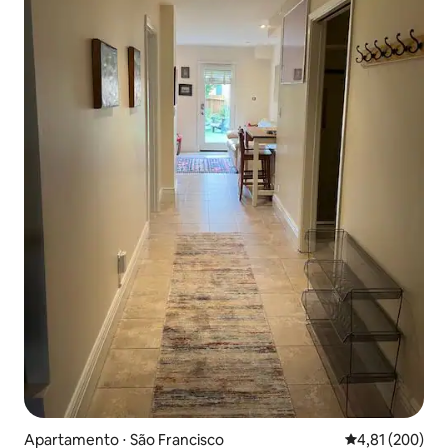
Apartamento ⋅ São Francisco
4,81 de uma av
4,81 (200)