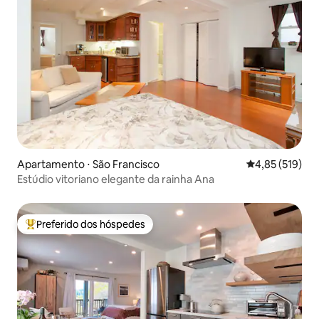
Apartamento ⋅ São Francisco
4,85 de uma av
4,85 (519)
Estúdio vitoriano elegante da rainha Ana
Preferido dos hóspedes
Entre os melhores preferidos dos hóspedes