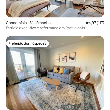
Condomínio ⋅ São Francisco
4,97 de uma av
4,97 (117)
Estúdio executivo e reformado em PacHeights
Preferido dos hóspedes
Preferido dos hóspedes