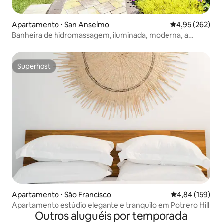
Apartamento ⋅ San Anselmo
4,95 de uma av
4,95 (262)
Banheira de hidromassagem, iluminada, moderna, a
poucos passos do centro da cidade
Superhost
Superhost
Apartamento ⋅ São Francisco
4,84 de uma av
4,84 (159)
Apartamento estúdio elegante e tranquilo em Potrero Hill
Outros aluguéis por temporada