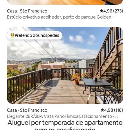
Casa ⋅ São Francisco
4,96 de uma av
4,96 (273)
Estúdio privativo acolhedor, perto do parque Golden
Gate/USF
Preferido dos hóspedes
Entre os melhores preferidos dos hóspedes
Casa ⋅ São Francisco
4,98 de uma av
4,98 (118)
Elegante 2BR/2BA Vista Panorâmica Estacionamento •
Aluguel por temporada de apartamento
perto de BART