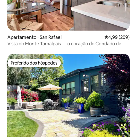
Apartamento ⋅ San Rafael
4,99 de uma ava
4,99 (209)
Vista do Monte Tamalpais — o coração do Condado de
Marin
Preferido dos hóspedes
Preferido dos hóspedes