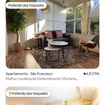
Preferido dos hóspedes
Preferido dos hóspedes
Apartamento ⋅ São Francisco
4,9 de uma av
4,9 (174)
Melhor Localização Deslumbrante Vitoriana
~Limpa~Segura~Tranquila
Preferido dos hóspedes
Entre os melhores preferidos dos hóspedes