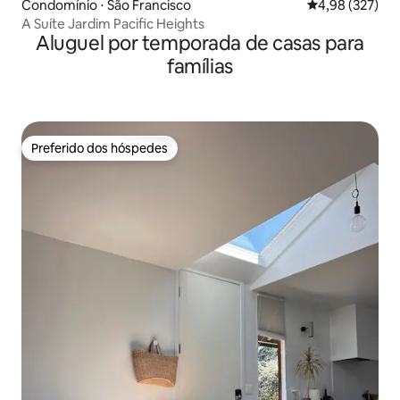
Condomínio ⋅ São Francisco
4,98 de uma av
4,98 (327)
A Suíte Jardim Pacific Heights
Aluguel por temporada de casas para
famílias
Preferido dos hóspedes
Preferido dos hóspedes