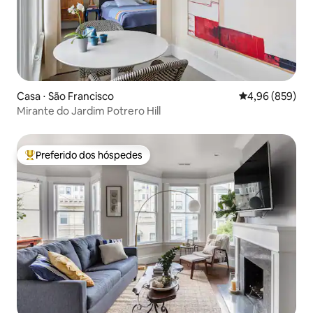
Casa ⋅ São Francisco
4,96 de uma ava
4,96 (859)
Mirante do Jardim Potrero Hill
Preferido dos hóspedes
Entre os melhores preferidos dos hóspedes