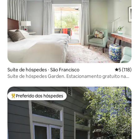
Suíte de hóspedes ⋅ São Francisco
5 de uma av
5 (118)
Suíte de hóspedes Garden. Estacionamento gratuito na
garagem.
Preferido dos hóspedes
Entre os melhores preferidos dos hóspedes