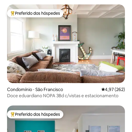
Preferido dos hóspedes
Entre os melhores preferidos dos hóspedes
Condomínio ⋅ São Francisco
4,97 de uma av
4,97 (262)
Doce eduardiano NOPA 3Bd c/vistas e estacionamento
Preferido dos hóspedes
Entre os melhores preferidos dos hóspedes