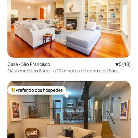
Casa ⋅ São Francisco
5 de uma a
5 (48)
Oásis mediterrâneo - a 10 minutos do centro de São
Francisco
Preferido dos hóspedes
Entre os melhores preferidos dos hóspedes