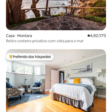
Casa ⋅ Montara
4,92 de uma av
4,92 (171)
Retiro costeiro privativo com vista para o mar
Preferido dos hóspedes
Entre os melhores preferidos dos hóspedes