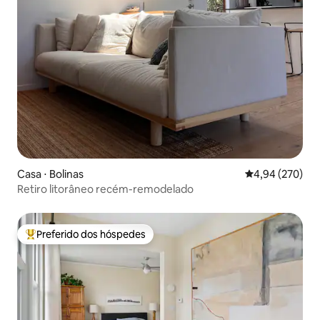
Casa ⋅ Bolinas
4,94 de uma ava
4,94 (270)
Retiro litorâneo recém-remodelado
Preferido dos hóspedes
Entre os melhores preferidos dos hóspedes