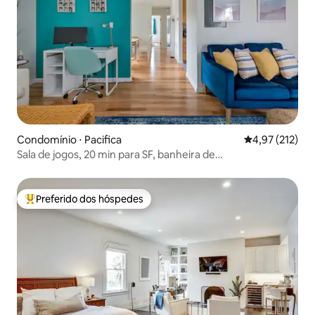
Condomínio ⋅ Pacifica
4,97 de uma av
4,97 (212)
Sala de jogos, 20 min para SF, banheira de
hidromassagem, praia a 1 quadra
Preferido dos hóspedes
Entre os melhores preferidos dos hóspedes