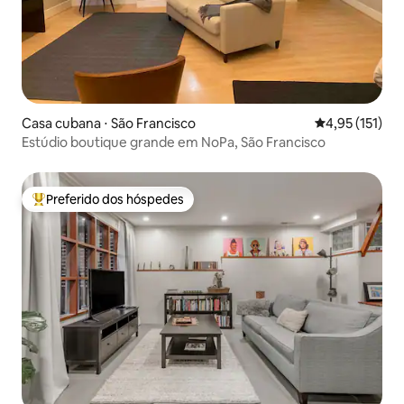
Casa cubana ⋅ São Francisco
4,95 de uma av
4,95 (151)
Estúdio boutique grande em NoPa, São Francisco
Preferido dos hóspedes
Entre os melhores preferidos dos hóspedes