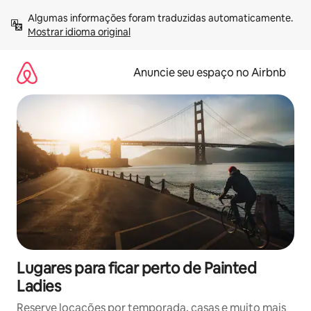
Pular
Algumas informações foram traduzidas automaticamente. 
para
Mostrar idioma original
o
conteúdo
Anuncie seu espaço no Airbnb
Lugares para ficar perto de Painted
Ladies
Reserve locações por temporada, casas e muito mais