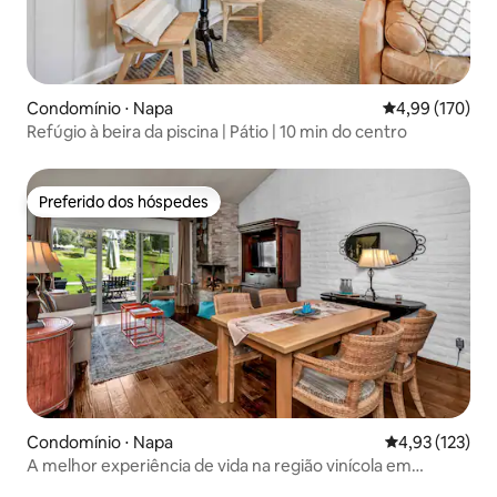
Condomínio ⋅ Napa
4,99 de uma av
4,99 (170)
Refúgio à beira da piscina | Pátio | 10 min do centro
Preferido dos hóspedes
Preferido dos hóspedes
Condomínio ⋅ Napa
4,93 de uma av
4,93 (123)
A melhor experiência de vida na região vinícola em
Silverado CC