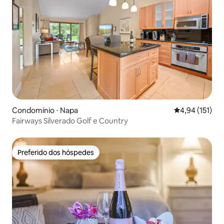
Condomínio ⋅ Napa
4,94 de uma av
4,94 (151)
Fairways Silverado Golf e Country
Preferido dos hóspedes
Preferido dos hóspedes