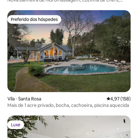
quintal majestoso
Preferido dos hóspedes
Preferido dos hóspedes
Vila ⋅ Santa Rosa
4,97 de uma av
4,97 (158)
Mais de 1 acre privado, bocha, cachoeira, piscina aquecida
Luxe
Luxe