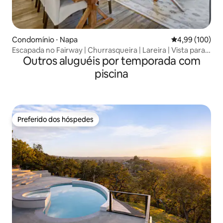
Condomínio ⋅ Napa
4,99 de uma av
4,99 (100)
Escapada no Fairway | Churrasqueira | Lareira | Vista para o
Outros aluguéis por temporada com
campo de golfe
piscina
Preferido dos hóspedes
Preferido dos hóspedes