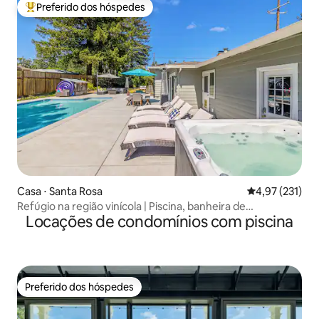
Preferido dos hóspedes
Entre os melhores preferidos dos hóspedes
Casa ⋅ Santa Rosa
4,97 de uma av
4,97 (231)
Refúgio na região vinícola | Piscina, banheira de
Locações de condomínios com piscina
hidromassagem + boa energia
Preferido dos hóspedes
Preferido dos hóspedes