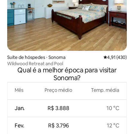
Suíte de hóspedes ⋅ Sonoma
4,91 de uma av
4,91 (430)
Wildwood Retreat and Pool
Qual é a melhor época para visitar
Sonoma?
Mês
Preço médio
Temp. média
Jan.
R$ 3.888
10 °C
Fev.
R$ 3.796
12 °C