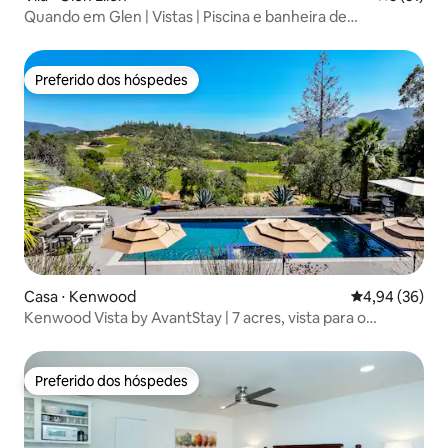
Quando em Glen | Vistas | Piscina e banheira de
hidromassagem
Preferido dos hóspedes
Preferido dos hóspedes
Casa ⋅ Kenwood
4,94 de uma a
4,94 (36)
Kenwood Vista by AvantStay | 7 acres, vista para o
vinhedo
Preferido dos hóspedes
Preferido dos hóspedes