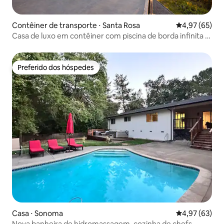
Contêiner de transporte ⋅ Santa Rosa
4,97 de uma a
4,97 (65)
Casa de luxo em contêiner com piscina de borda infinita e
vista 360°
Preferido dos hóspedes
Preferido dos hóspedes
Casa ⋅ Sonoma
4,97 de uma a
4,97 (63)
Nova banheira de hidromassagem, cozinha de chefs,