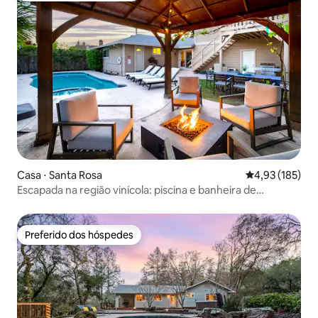
Casa ⋅ Santa Rosa
4,93 de uma av
4,93 (185)
Escapada na região vinícola: piscina e banheira de
hidromassagem. Wi-Fi rápido
Preferido dos hóspedes
Preferido dos hóspedes