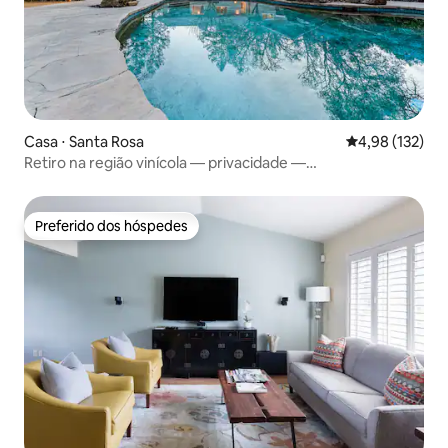
Casa ⋅ Santa Rosa
4,98 de uma av
4,98 (132)
Retiro na região vinícola — privacidade —
spa/piscina/jogos
Preferido dos hóspedes
Preferido dos hóspedes