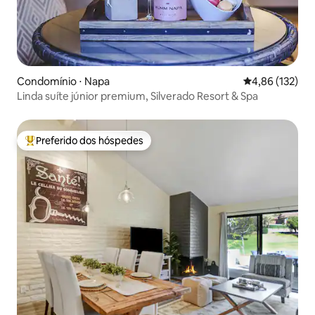
Condomínio ⋅ Napa
4,86 de uma av
4,86 (132)
Linda suíte júnior premium, Silverado Resort & Spa
Preferido dos hóspedes
Entre os melhores preferidos dos hóspedes