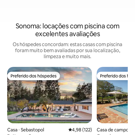
Sonoma: locações com piscina com
excelentes avaliações
Os hóspedes concordam: estas casas com piscina
foram muito bem avaliadas por sua localização,
limpeza e muito mais.
Preferido dos hóspedes
Preferido dos hó
Preferido dos hóspedes
Preferido dos hó
Casa ⋅ Sebastopol
4,98 de uma avaliação média de 
4,98 (122)
Casa de campo ⋅ 