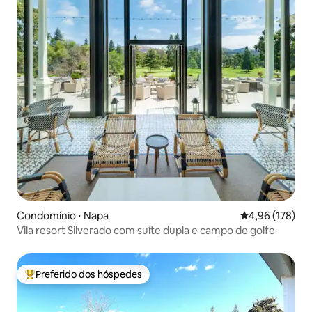
Condomínio ⋅ Napa
4,96 de uma av
4,96 (178)
Vila resort Silverado com suíte dupla e campo de golfe
Preferido dos hóspedes
Entre os melhores preferidos dos hóspedes