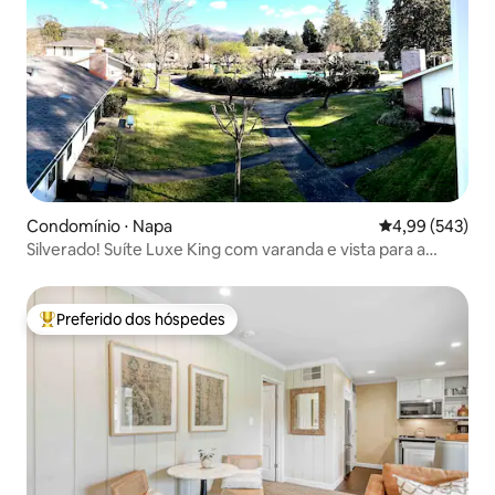
Condomínio ⋅ Napa
4,99 de uma ava
4,99 (543)
Silverado! Suíte Luxe King com varanda e vista para a
montanha
Preferido dos hóspedes
Entre os melhores preferidos dos hóspedes