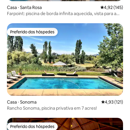
Casa ⋅ Santa Rosa
4,92 de uma av
4,92 (145)
Farpoint: piscina de borda infinita aquecida, vista para a
montanha
Preferido dos hóspedes
Preferido dos hóspedes
Casa ⋅ Sonoma
4,93 de uma av
4,93 (121)
Rancho Sonoma, piscina privativa em 7 acres!
Preferido dos hóspedes
Preferido dos hóspedes