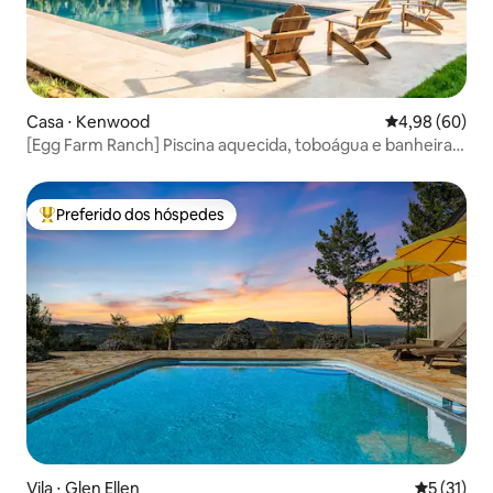
Casa ⋅ Kenwood
4,98 de uma av
4,98 (60)
[Egg Farm Ranch] Piscina aquecida, toboágua e banheira
de hidromassagem
Preferido dos hóspedes
Entre os melhores preferidos dos hóspedes
Vila ⋅ Glen Ellen
5 de uma a
5 (31)