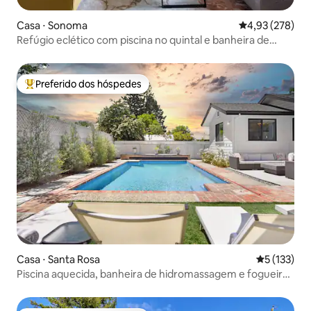
Casa ⋅ Sonoma
4,93 de uma av
4,93 (278)
Refúgio eclético com piscina no quintal e banheira de
hidromassagem
Preferido dos hóspedes
Entre os melhores preferidos dos hóspedes
Casa ⋅ Santa Rosa
5 de uma av
5 (133)
Piscina aquecida, banheira de hidromassagem e fogueira
na região vinícola