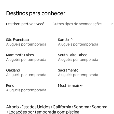
Destinos para conhecer
Destinos perto de você
Outros tipos de acomodações
Pr
São Francisco
San José
Aluguéis por temporada
Aluguéis por temporada
Mammoth Lakes
South Lake Tahoe
Aluguéis por temporada
Aluguéis por temporada
Oakland
Sacramento
Aluguéis por temporada
Aluguéis por temporada
Reno
Mostrar mais
Aluguéis por temporada
Airbnb
Estados Unidos
Califórnia
Sonoma
Sonoma
Locações por temporada com piscina