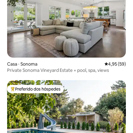
Casa ⋅ Sonoma
4,95 de uma a
4,95 (59)
Private Sonoma Vineyard Estate + pool, spa, views
Preferido dos hóspedes
Entre os melhores preferidos dos hóspedes