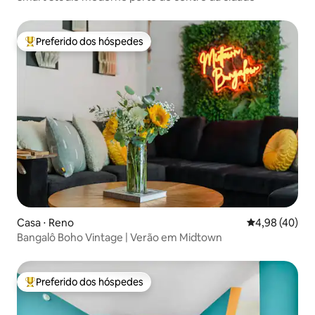
Preferido dos hóspedes
Entre os melhores preferidos dos hóspedes
Casa ⋅ Reno
4,98 de uma a
4,98 (40)
Bangalô Boho Vintage | Verão em Midtown
Preferido dos hóspedes
Entre os melhores preferidos dos hóspedes