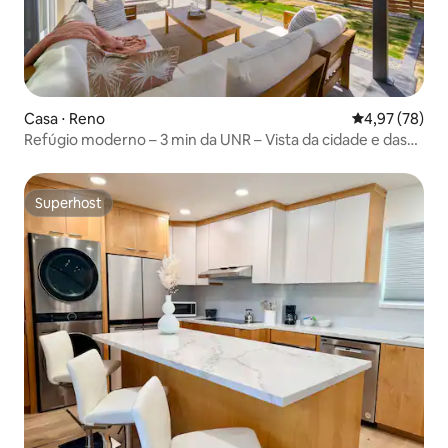
Casa ⋅ Reno
4,97 de uma a
4,97 (78)
Refúgio moderno – 3 min da UNR – Vista da cidade e das
montanhas – Animais de estimação permitidos
Superhost
Superhost