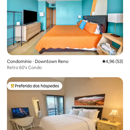
Condomínio ⋅ Downtown Reno
4,96 de uma a
4,96 (53)
Retro 60's Condo
Preferido dos hóspedes
Entre os melhores preferidos dos hóspedes