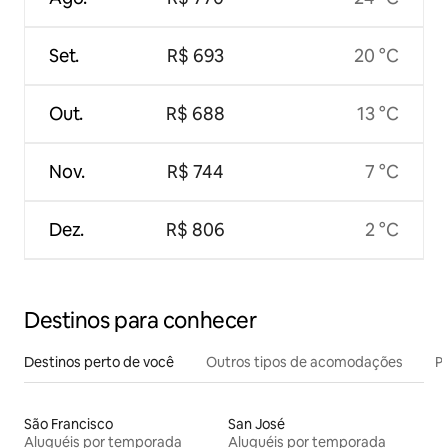
Set.
R$ 693
20 °C
Out.
R$ 688
13 °C
Nov.
R$ 744
7 °C
Dez.
R$ 806
2 °C
Destinos para conhecer
Destinos perto de você
Outros tipos de acomodações
Pr
São Francisco
San José
Aluguéis por temporada
Aluguéis por temporada