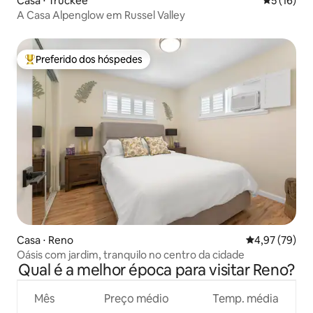
Casa ⋅ Truckee
5 de uma a
5 (16)
A Casa Alpenglow em Russel Valley
Preferido dos hóspedes
Entre os melhores preferidos dos hóspedes
Casa ⋅ Reno
4,97 de uma a
4,97 (79)
Oásis com jardim, tranquilo no centro da cidade
Qual é a melhor época para visitar Reno?
Mês
Preço médio
Temp. média