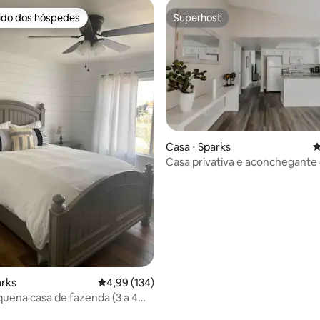
rido dos hóspedes
Superhost
 melhores preferidos dos hóspedes
Superhost
Casa ⋅ Sparks
4
Casa privativa e aconchegante
édia de 5, 204 avaliações
Sparks
arks
4,99 de uma avaliação média de 5, 134 avalia
4,99 (134)
uena casa de fazenda (3 a 4
)