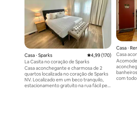
Casa ⋅ Re
Casa acon
Casa ⋅ Sparks
4,99 de uma avaliação m
4,99 (170)
banheiro
Acomode-
La Casita no coração de Sparks
Reno.
aconchega
Casa aconchegante e charmosa de 2
banheiros
quartos localizada no coração de Sparks
com todos
NV. Localizado em um beco tranquilo,
uma cozin
estacionamento gratuito na rua fácil pela
muito tra
porta da frente. Fácil de chegar ao
convenien
cassino The Nugget, ao cinema Sparks e
esqui, ci
a vários restaurantes e lojas. - Oferece
restauran
sala de lama na entrada com muito
Nossa cas
espaço de armazenamento. - Lareira
até 8 hós
moderna - Vaga de estacionamento na
encontrar
rua - Ar condicionado/Aquecedor - Auto
sua estad
check-in e check-out - Wi-Fi - Toalhas
confortáve