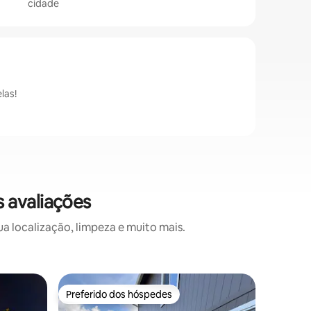
cidade
las!
 avaliações
 localização, limpeza e muito mais.
Casa ⋅ R
Preferido dos hóspedes
Prefe
Preferido dos hóspedes
Entre o
A casinha