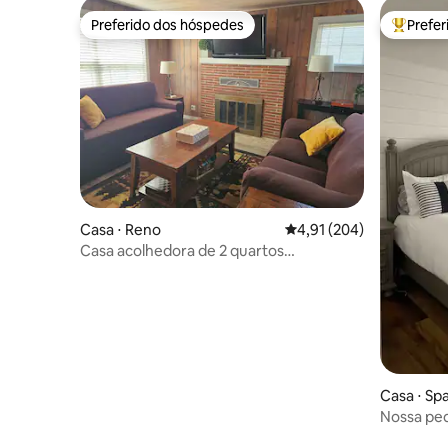
Preferido dos hóspedes
Prefe
Preferido dos hóspedes
Entre os
Casa ⋅ Reno
4,91 de uma avaliação m
4,91 (204)
Casa acolhedora de 2 quartos
semelhante a uma cabana
Casa ⋅ Sp
Nossa peq
hóspedes