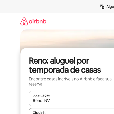
Pular
Algu
para
o
conteúdo
Reno: aluguel por
temporada de casas
Encontre casas incríveis no Airbnb e faça sua
reserva
Localização
Quando os resultados estiverem disponíveis, expl
Check-in