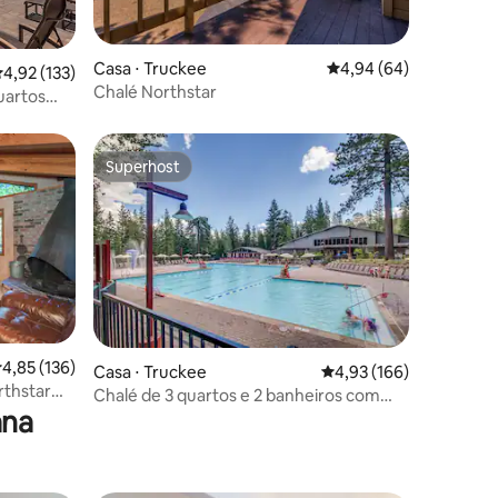
ções
Casa ⋅ Truckee
4,94 de uma avaliação 
4,94 (64)
,92 de uma avaliação média de 5, 133 avaliações
4,92 (133)
Chalé Northstar
uartos
Superhost
Superhost
,85 de uma avaliação média de 5, 136 avaliações
4,85 (136)
ções
Casa ⋅ Truckee
4,93 de uma avaliação 
4,93 (166)
rthstar
Chalé de 3 quartos e 2 banheiros com
ana
loft e ar-condicionado em Northstar