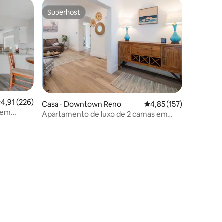
Superhost
Superhost
,91 de uma avaliação média de 5, 226 avaliações
4,91 (226)
Casa ⋅ Downtown Reno
4,85 de uma avaliação 
4,85 (157)
 em
Apartamento de luxo de 2 camas em
Riverside Heights!
ções