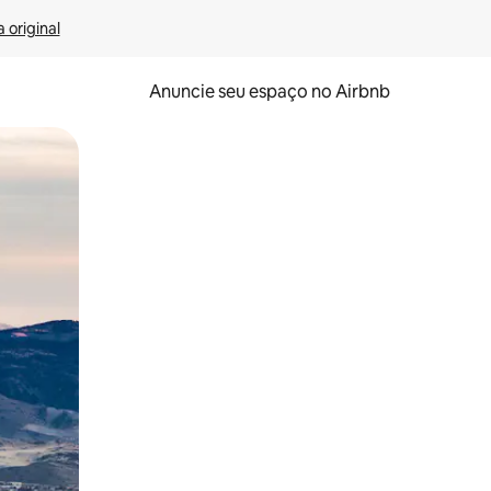
 original
Anuncie seu espaço no Airbnb
 deslizando o dedo na tela.