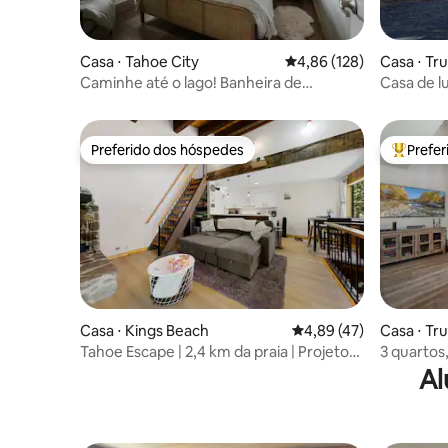
Casa ⋅ Tahoe City
4,86 de uma avaliação m
4,86 (128)
Casa ⋅ Tr
Caminhe até o lago! Banheira de
Casa de l
hidromassagem, sauna, piscina, pátio de
na calçad
luxo
Preferido dos hóspedes
Prefe
Preferido dos hóspedes
Entre os
Casa ⋅ Kings Beach
4,89 de uma avaliação 
4,89 (47)
Casa ⋅ Tr
Tahoe Escape | 2,4 km da praia | Projetor
3 quartos
de cinema
recém-r
Al