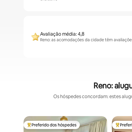
Avaliação média: 4,8
Reno: as acomodações da cidade têm avaliaçõe
Reno: alug
Os hóspedes concordam: estes alugu
Preferido dos hóspedes
Prefe
Entre os melhores preferidos dos hóspedes
Entre os