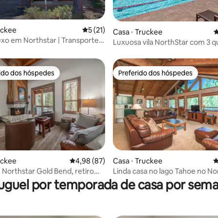
édia de 5, 128 avaliações
uckee
5 de uma avaliação média de 5, 21 avalia
5 (21)
Casa ⋅ Truckee
4
uxo em Northstar | Transporte
Luxuosa vila NorthStar com 3 q
a
com entrada/saída para esquis
rido dos hóspedes
Preferido dos hóspedes
 melhores preferidos dos hóspedes
Preferido dos hóspedes
média de 5, 47 avaliações
Casa ⋅ Truckee
4
uckee
4,98 de uma avaliação média de 5, 87 avalia
4,98 (87)
Linda casa no lago Tahoe no No
, Northstar Gold Bend, retiro
Resort!
emodelado
uguel por temporada de casa por sem