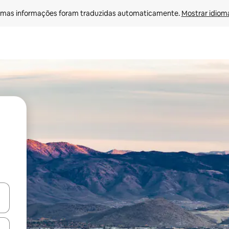
mas informações foram traduzidas automaticamente. 
Mostrar idioma
ore-os usando as seta para cima e para baixo do teclado ou tocando e