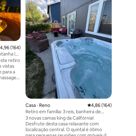
A Little 
de verão 
quentes e
montanha 
refúgio i
nas proxi
panorâmi
ou simpl
ções
,96 de uma avaliação média de 5, 164 avaliações
4,96 (164)
aprecie a vi
ntanha |
um dia de
ogueira |
ste retiro
estrelas 
 vistas
melhor d
 para a
ao ar livr
omassagem
acesso ao
espaçoso
noturna 
ara relaxar
suíte
met,
Casa ⋅ Reno
4,86 de uma avaliação 
4,86 (164)
 Wi-Fi
Retiro em família: 3 reis, banheira de
eal para
hidromassagem, animais de estimação
3 novas camas king da Califórnia!
antes.
bem-vindos!
Desfrute desta casa relaxante com
de Reno e
localização central. O quintal é ótimo
Resort, é
para pequenas reuniões com móveis de
ecarregar