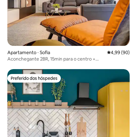
Apartamento ⋅ Sofia
4,99 de uma av
4,99 (90)
Aconchegante 2BR, 15min para o centro +
estacionamento gratuito e varanda
Preferido dos hóspedes
Preferido dos hóspedes