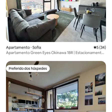
Apartamento ⋅ Sofia
5 de uma a
5 (34)
Apartamento Green Eyes Okinawa 1BR | Estacionamento
gratuito
Preferido dos hóspedes
Preferido dos hóspedes