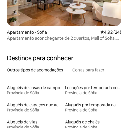
Apartamento ⋅ Sofia
4,92 de uma a
4,92 (24)
Apartamento aconchegante de 2 quartos, Mall of Sofia,
estacionamento gratuito
Destinos para conhecer
Outros tipos de acomodações
Coisas para fazer
Aluguéis de casas de campo
Locações por temporada com piscina
Província de Sófia
Província de Sófia
Aluguéis de espaços que aceitam animais de estimação
Aluguéis por temporada na orla
Província de Sófia
Província de Sófia
Aluguéis de vilas
Aluguéis de chalés
Província de Sófia
Província de Sófia