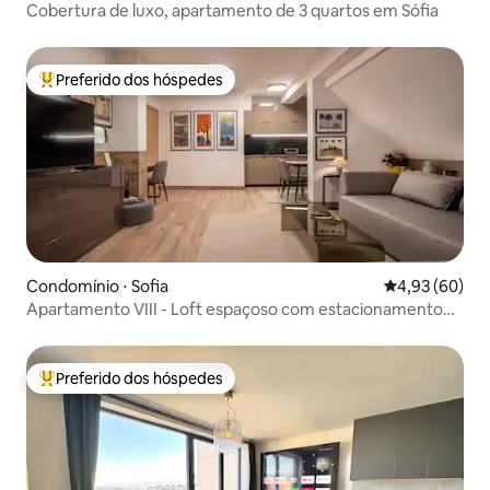
Cobertura de luxo, apartamento de 3 quartos em Sófia
Preferido dos hóspedes
Entre os melhores preferidos dos hóspedes
Condomínio ⋅ Sofia
4,93 de uma a
4,93 (60)
Apartamento VIII - Loft espaçoso com estacionamento
gratuito
Preferido dos hóspedes
Entre os melhores preferidos dos hóspedes