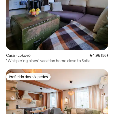
Casa ⋅ Lukovo
4,96 de uma a
4,96 (56)
"Whispering pines" vacation home close to Sofia
Preferido dos hóspedes
Preferido dos hóspedes