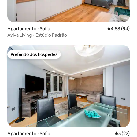
Apartamento ⋅ Sofia
4,88 de uma av
4,88 (94)
Aviva Living - Estúdio Padrão
Preferido dos hóspedes
Preferido dos hóspedes
Apartamento ⋅ Sofia
5 de uma a
5 (22)