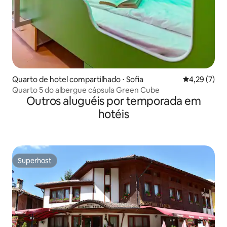
Quarto de hotel compartilhado ⋅ Sofia
4,29 de uma 
4,29 (7)
Quarto 5 do albergue cápsula Green Cube
Outros aluguéis por temporada em
hotéis
Superhost
Superhost