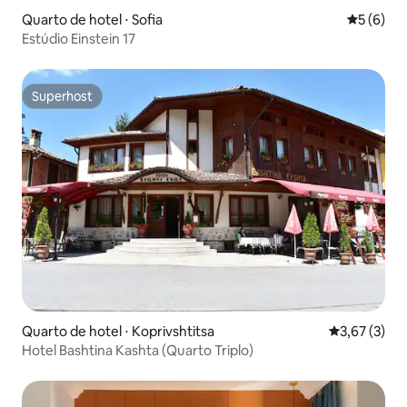
Quarto de hotel ⋅ Sofia
5 de uma 
5 (6)
Estúdio Einstein 17
Superhost
Superhost
Quarto de hotel ⋅ Koprivshtitsa
3,67 de uma 
3,67 (3)
Hotel Bashtina Kashta (Quarto Triplo)