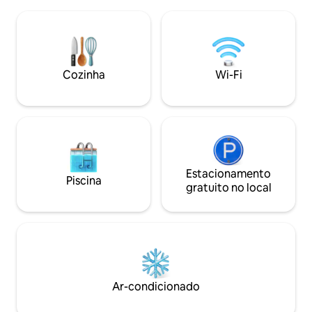
você precisa para sua estadia. Está
de alta velocidade
localizado no centro da cidade. Nas
conveniente perto 
imediações estão a estação ferroviária e
e restaurantes. Nossa equipe amigável
de ônibus, paradas de transporte público
tornará sua estadia
e de metrô. Em 10 minutos, você pode
luxo e aconchego
caminhar até a Pirotska Blvd., Blvd.
Cozinha
Wi-Fi
Hotel Novita!
Vitoshka, Shopping Sofia, Praça Sv.
Nedelya, Banya Bashi, Sinagoga.
Estacionamento
Piscina
gratuito no local
Ar-condicionado