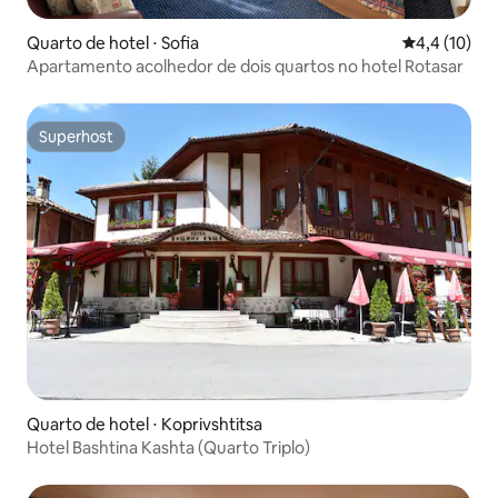
Quarto de hotel ⋅ Sofia
4,4 de uma a
4,4 (10)
Apartamento acolhedor de dois quartos no hotel Rotasar
Superhost
Superhost
Quarto de hotel ⋅ Koprivshtitsa
Hotel Bashtina Kashta (Quarto Triplo)