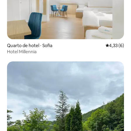
Quarto de hotel ⋅ Sofia
4,33 de uma 
4,33 (6)
Hotel Millennia