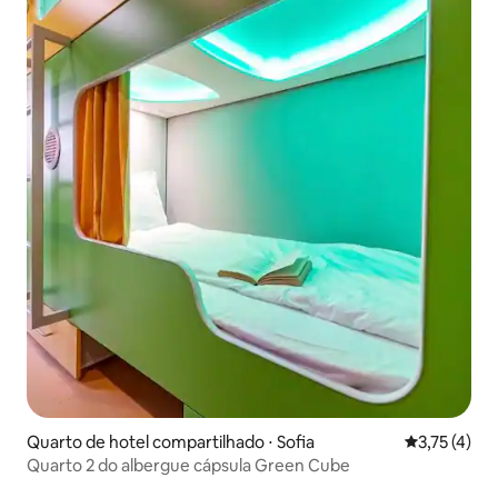
Quarto de hotel compartilhado ⋅ Sofia
3,75 de uma 
3,75 (4)
Quarto 2 do albergue cápsula Green Cube