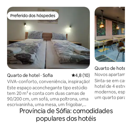
Preferido dos hóspedes
Preferido dos hóspedes
Quarto de hotel ⋅ 
Novos apartament
Quarto de hotel ⋅ Sofia
4,8 de uma avaliação média de
4,8 (10)
com estacionamen
Sinta-se em casa 
ViVA-conforto, conveniência, inspiração!
hotel de 4 estrel
Este espaço aconchegante tipo estúdio
modernos, espaço
tem 20 m² e conta com duas camas de
um quarto para d
90/200 cm, um sofá, uma poltrona, uma
cozinhas totalmen
escrivaninha, uma mesa, um frigobar,
fogão, máquina de
Província de Sófia: comodidades
uma chaleira elétrica, ar-condicionado,
máquina de lavar 
TV aberta, Wi-Fi, banheiro e produtos de
populares dos hotéis
famílias, negócios 
higiene pessoal. Sem luxos
Desfrute de esta
desnecessários, mas com tudo o que
subterrâneo gratu