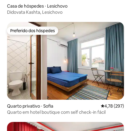
Casa de hóspedes ⋅ Lesichovo
Didovata Kashta, Lesichovo
Preferido dos hóspedes
Preferido dos hóspedes
Quarto privativo ⋅ Sofia
4,78 de uma av
4,78 (297)
Quarto em hotel boutique com self check-in fácil