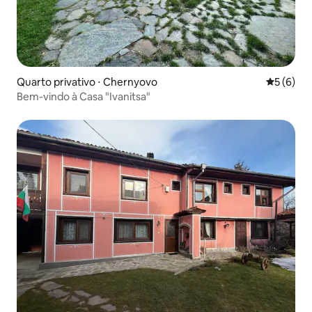
Quarto privativo ⋅ Chernyovo
5 de uma 
5 (6)
Bem-vindo à Casa "Ivanitsa"