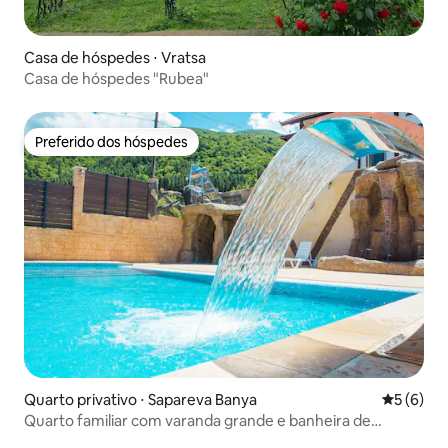
Casa de hóspedes ⋅ Vratsa
Casa de hóspedes "Rubea"
Preferido dos hóspedes
Preferido dos hóspedes
Quarto privativo ⋅ Sapareva Banya
5 de uma 
5 (6)
Quarto familiar com varanda grande e banheira de
hidromassagem privativa