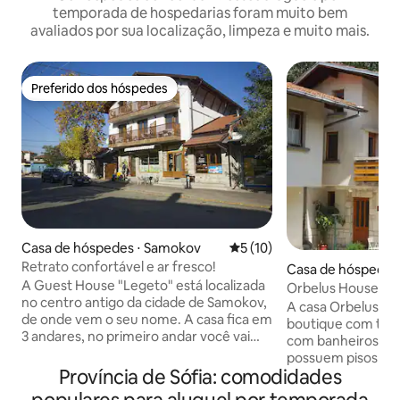
temporada de hospedarias foram muito bem
avaliados por sua localização, limpeza e muito mais.
Preferido dos hóspedes
Preferido dos hóspedes
Casa de hóspedes ⋅ Samokov
5 de uma avaliação média de
5 (10)
Retrato confortável e ar fresco!
Casa de hóspedes
A Guest House "Legeto" está localizada
si
Orbelus House
no centro antigo da cidade de Samokov,
A casa Orbelus é
de onde vem o seu nome. A casa fica em
boutique com três
3 andares, no primeiro andar você vai
com banheiros. To
encontrar uma padaria local, onde você
possuem pisos e 
vai encontrar um delicioso café da
Província de Sófia: comodidades
reais. Com um lou
manhã e café quente. No segundo e
cozinha bem equip