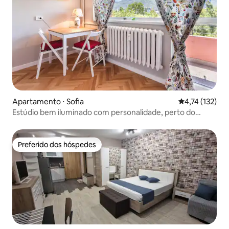
Apartamento ⋅ Sofia
4,74 de uma av
4,74 (132)
Estúdio bem iluminado com personalidade, perto do
centro da cidade
Preferido dos hóspedes
Preferido dos hóspedes