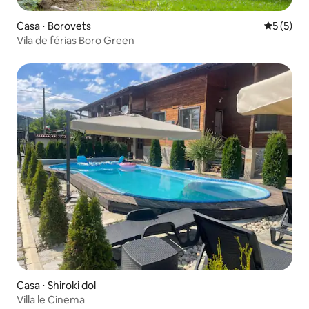
Casa ⋅ Borovets
5 de uma 
5 (5)
Vila de férias Boro Green
Casa ⋅ Shiroki dol
Villa le Cinema