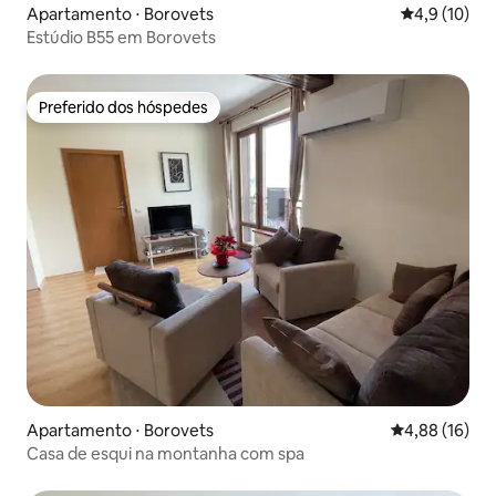
Apartamento ⋅ Borovets
4,9 de uma a
4,9 (10)
Estúdio B55 em Borovets
Preferido dos hóspedes
Preferido dos hóspedes
Apartamento ⋅ Borovets
4,88 de uma a
4,88 (16)
Casa de esqui na montanha com spa