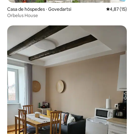
Casa de hóspedes ⋅ Govedartsi
4,87 de uma a
4,87 (15)
Orbelus House