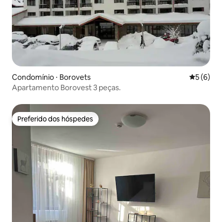
Condomínio ⋅ Borovets
5 de uma 
5 (6)
Apartamento Borovest 3 peças.
Preferido dos hóspedes
Preferido dos hóspedes