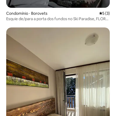
Condomínio ⋅ Borovets
5 de uma 
5 (3)
Esquie de/para a porta dos fundos no Ski Paradise, FLORA
412