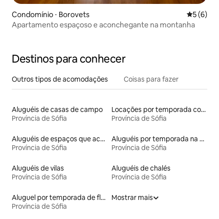
Condomínio ⋅ Borovets
5 de uma 
5 (6)
Apartamento espaçoso e aconchegante na montanha
Destinos para conhecer
Outros tipos de acomodações
Coisas para fazer
Aluguéis de casas de campo
Locações por temporada com piscina
Província de Sófia
Província de Sófia
Aluguéis de espaços que aceitam animais de estimação
Aluguéis por temporada na orla
Província de Sófia
Província de Sófia
Aluguéis de vilas
Aluguéis de chalés
Província de Sófia
Província de Sófia
Aluguel por temporada de flats
Mostrar mais
Província de Sófia