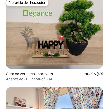
Preferido dos hóspedes
Preferido dos hóspedes
Casa de veraneio ⋅ Borovets
4,96 de uma a
4,96 (49)
Апартамент "Елеганс" B 14