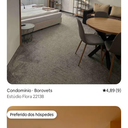
Condomínio ⋅ Borovets
4,89 de uma 
4,89 (9)
Estúdio Flora 2213B
Preferido dos hóspedes
Preferido dos hóspedes