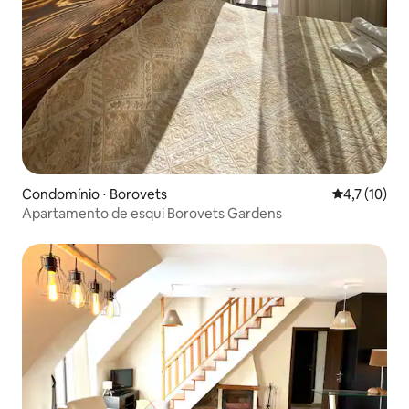
Condomínio ⋅ Borovets
4,7 de uma a
4,7 (10)
Apartamento de esqui Borovets Gardens