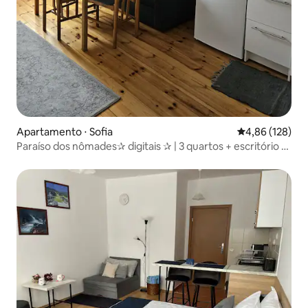
Apartamento ⋅ Sofia
4,86 de uma av
4,86 (128)
Paraíso dos nômades✰ digitais ✰ | 3 quartos + escritório +
TV + ar-condicionado