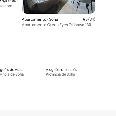
4,93 de uma avaliação média de 5, 60 avaliações
4,93 (60)
oso com
ções
Apartamento ⋅ Sofia
5 de uma avaliação
5 (34)
Apartamento Green Eyes Okinawa 1BR |
Estacionamento gratuito
guéis de vilas
Aluguéis de chalés
víncia de Sófia
Província de Sófia