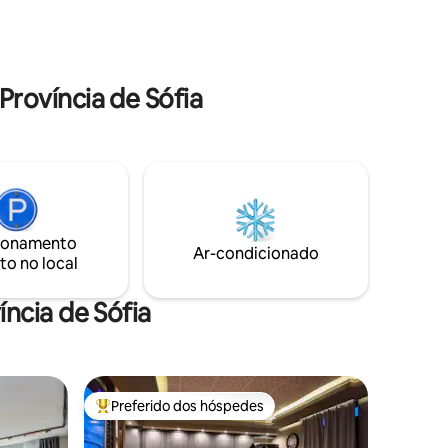
utos de
está à sua disposição exclusiva. Self
 Há uma
check-in e check-out fáceis para uma
ntrada do
estadia sem complicações.
rovíncia de Sófia
ionamento
Ar-condicionado
to no local
ncia de Sófia
Preferido dos hóspedes
Entre os melhores preferidos dos hóspedes