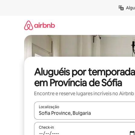
Pular
Algu
para
o
conteúdo
Aluguéis por temporada
em Província de Sófia
Encontre e reserve lugares incríveis no Airbnb
Localização
Quando os resultados estiverem disponíveis, expl
Check-in