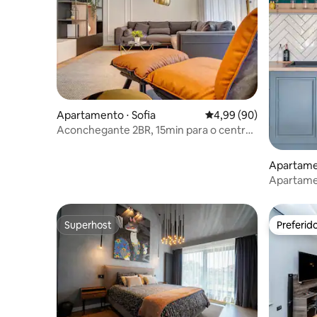
Apartamento ⋅ Sofia
4,99 de uma avaliação 
4,99 (90)
Aconchegante 2BR, 15min para o centro
+ estacionamento gratuito e varanda
Apartamen
Apartamen
viajantes
Superhost
Preferid
Superhost
Preferid