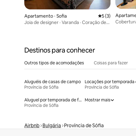
Apartamen
Apartamento ⋅ Sofia
5 de uma avaliação
5 (3)
Cobertura
Joia de designer · Varanda · Coração de
quartos e
Sófia
Destinos para conhecer
Outros tipos de acomodações
Coisas para fazer
Aluguéis de casas de campo
Província de Sófia
Província de Sófia
Aluguel por temporada de flats
Mostrar mais
Província de Sófia
Airbnb
Bulgária
Província de Sófia