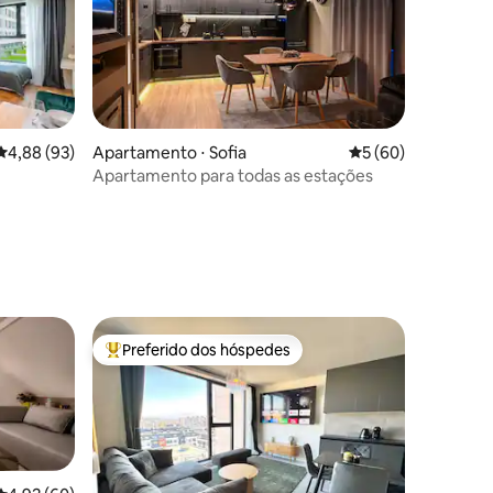
4,88 de uma avaliação média de 5, 93 avaliações
4,88 (93)
Apartamento ⋅ Sofia
5 de uma avaliação
5 (60)
Apartamento para todas as estações
ções
Preferido dos hóspedes
os hóspedes
Entre os melhores preferidos dos hóspedes