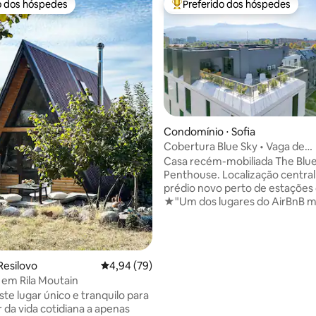
o dos hóspedes
Preferido dos hóspedes
o dos hóspedes
Entre os melhores preferidos d
Condomínio ⋅ Sofia
Cobertura Blue Sky • Vaga de
estacionamento • Vistas panor
Casa recém-mobiliada The Blue
Penthouse. Localização centra
prédio novo perto de estações
★"Um dos lugares do AirBnB m
equipados em que ficamos."
DESTAQUES: ➤ Estacionament
dedicado no térreo ➤ Quarto si
banheiro LUX ➤ Terraço mobilia
Resilovo
4,94 de uma avaliação média de 5, 79 avalia
4,94 (79)
m² ➤ Smart TV 4K de 65 polega
a em Rila Moutain
sofá-cama ➤ Espaço de trabal
ste lugar único e tranquilo para
excelente Wi-Fi ➤ Cozinha be
média de 5, 13 avaliações
 da vida cotidiana a apenas
equipada ➤ Dois ar-condicionados. Com