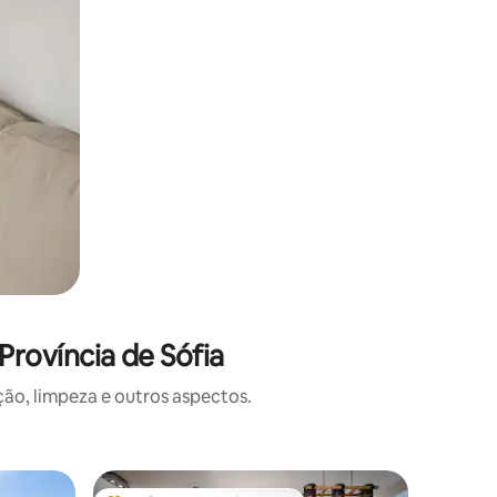
rovíncia de Sófia
o, limpeza e outros aspectos.
Vila ⋅ Sel