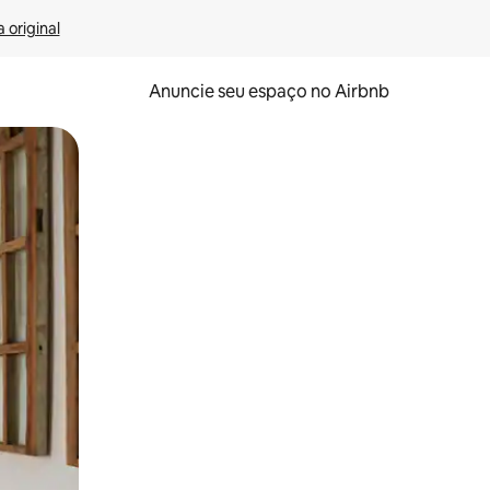
 original
Anuncie seu espaço no Airbnb
 deslizando o dedo na tela.