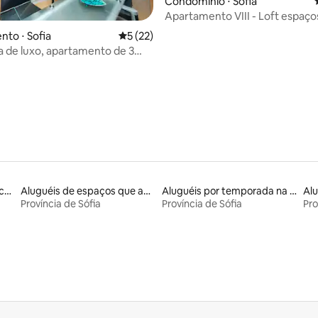
Condomínio ⋅ Sofia
Apartamento VIII - Loft espaç
estacionamento gratuito
to ⋅ Sofia
5 de uma avaliação média de 5, 22 avalia
5 (22)
 média de 5, 3 avaliações
 de luxo, apartamento de 3
m Sófia
Locações por temporada com piscina
Aluguéis de espaços que aceitam animais de estimação
Aluguéis por temporada na orla
Alu
Província de Sófia
Província de Sófia
Pro