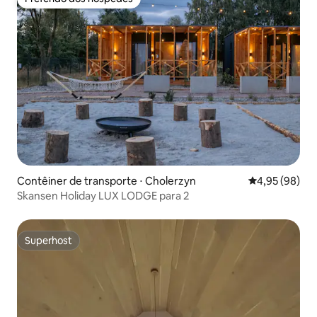
Preferido dos hóspedes
Contêiner de transporte ⋅ Cholerzyn
4,95 de uma a
4,95 (98)
Skansen Holiday LUX LODGE para 2
Superhost
Superhost