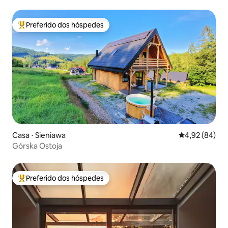
Preferido dos hóspedes
Entre os melhores preferidos dos hóspedes
Casa ⋅ Sieniawa
4,92 de uma a
4,92 (84)
Górska Ostoja
Preferido dos hóspedes
Entre os melhores preferidos dos hóspedes