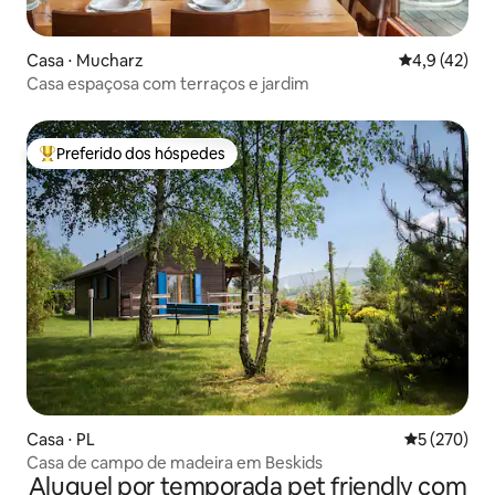
Casa ⋅ Mucharz
4,9 de uma a
4,9 (42)
Casa espaçosa com terraços e jardim
Preferido dos hóspedes
Entre os melhores preferidos dos hóspedes
Casa ⋅ PL
5 de uma av
5 (270)
Casa de campo de madeira em Beskids
Aluguel por temporada pet friendly com