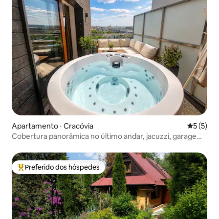
Apartamento ⋅ Cracóvia
5 de uma 
5 (5)
Cobertura panorâmica no último andar, jacuzzi, garagem,
ar-condicionado
Preferido dos hóspedes
Entre os melhores preferidos dos hóspedes