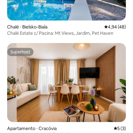
Chalé ⋅ Bielsko-Biala
4,94 de uma a
4,94 (48)
Chalé Estate c/ Piscina: Mt Views, Jardim, Pet Haven
Superhost
Superhost
Apartamento ⋅ Cracóvia
5 de uma 
5 (3)