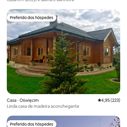
Preferido dos hóspedes
Preferido dos hóspedes
Casa ⋅ Oświęcim
4,95 de uma av
4,95 (223)
Linda casa de madeira aconchegante
Preferido dos hóspedes
Preferido dos hóspedes