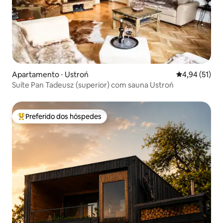
Apartamento ⋅ Ustroń
4,94 de uma a
4,94 (51)
Suíte Pan Tadeusz (superior) com sauna Ustroń
Preferido dos hóspedes
Entre os melhores preferidos dos hóspedes