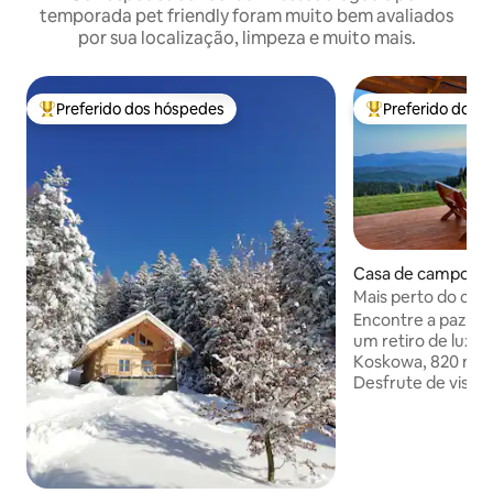
temporada pet friendly foram muito bem avaliados
por sua localização, limpeza e muito mais.
Preferido dos hóspedes
Preferido dos 
Entre os melhores preferidos dos hóspedes
Entre os melhore
Casa de campo ⋅
Mais perto do céu:
spa ao ar livre
Encontre a paz em
um retiro de luxo
Koskowa, 820 m ac
Desfrute de vista
Montanhas Beskid
partir de um espaç
ecológica de 88 m 
2.300 m ² de terre
spa externo sem c