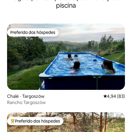
piscina
Preferido dos hóspedes
Preferido dos hóspedes
Chalé ⋅ Targoszów
4,94 de uma a
4,94 (83)
Rancho Targoszów
Preferido dos hóspedes
Entre os melhores preferidos dos hóspedes