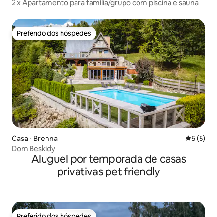
2 x Apartamento para família/grupo com piscina e sauna
Preferido dos hóspedes
Preferido dos hóspedes
Casa ⋅ Brenna
5 de uma 
5 (5)
Dom Beskidy
Aluguel por temporada de casas
privativas pet friendly
Preferido dos hóspedes