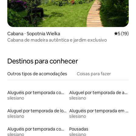
Cabana ⋅ Sopotnia Wielka
5 de uma a
5 (19)
Cabana de madeira autêntica e jardim exclusivo
Destinos para conhecer
Outros tipos de acomodações
Coisas para fazer
Aluguéis por temporada com suítes privativas
Aluguel por temporada de apart-hotéis
silesiano
silesiano
Aluguel por temporada de lofts
Aluguéis por temporada em hotéis-fazenda
silesiano
silesiano
Aluguéis por temporada com acesso ao lago
Pousadas
silesiano
silesiano