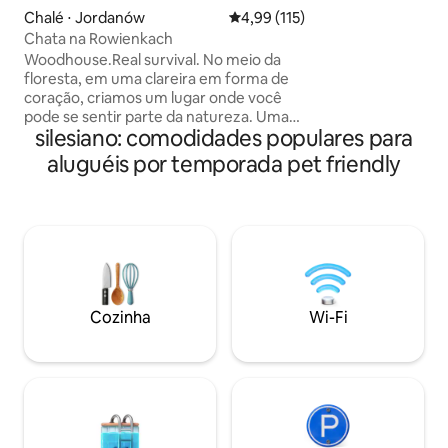
durante todo o an
Chalé ⋅ Jordanów
4,99 de uma avaliação média de 
4,99 (115)
massagem reclináv
Chata na Rowienkach
torneira, uma gel
Woodhouse.Real survival. No meio da
gelo e Wi-Fi rápid
floresta, em uma clareira em forma de
Trilhas, florestas
coração, criamos um lugar onde você
por você – mais pe
pode se sentir parte da natureza. Uma
de você.
silesiano: comodidades populares para
cabana de madeira onde você pode
descansar da vida cotidiana. Os edifícios
aluguéis por temporada pet friendly
mais próximos estão a cerca de 2,5 km
daqui. Se você gosta de sobrevivência,
desafios e aventuras, este é o lugar para
você. Ficar aqui lhe proporcionará uma
experiência incrível. A proximidade com
a natureza, os sons da floresta, as vistas
e os aromas, a simplicidade da vida, os
passeios, o café da manhã no terraço e a
Cozinha
Wi-Fi
fogueira à noite são os pontos fortes
deste lugar.