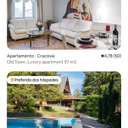
Apartamento ⋅ Cracóvia
4,78 de uma a
4,78 (50)
Old Town, Luxury apartment 97 m2
Preferido dos hóspedes
Entre os melhores preferidos dos hóspedes