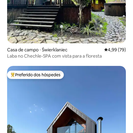
Casa de campo ⋅ Świerklaniec
4,99 de uma a
4,99 (79)
Laba no Chechle-SPA com vista para a floresta
Preferido dos hóspedes
Entre os melhores preferidos dos hóspedes