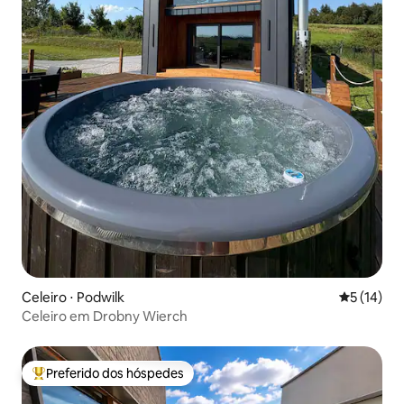
Celeiro ⋅ Podwilk
5 de uma a
5 (14)
Celeiro em Drobny Wierch
Preferido dos hóspedes
Entre os melhores preferidos dos hóspedes