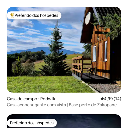
Preferido dos hóspedes
Entre os melhores preferidos dos hóspedes
Casa de campo ⋅ Podwilk
4,99 de uma a
4,99 (74)
Casa aconchegante com vista | Base perto de Zakopane
Preferido dos hóspedes
Preferido dos hóspedes