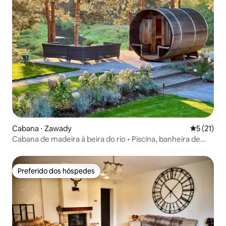
Cabana ⋅ Zawady
5 de uma a
5 (21)
Cabana de madeira à beira do rio • Piscina, banheira de
hidromassagem, sauna
Preferido dos hóspedes
Preferido dos hóspedes