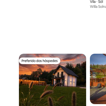
Vila ⋅ Sól
Willa Sol
de sal, sa
Preferido dos hóspedes
Preferido dos hóspedes