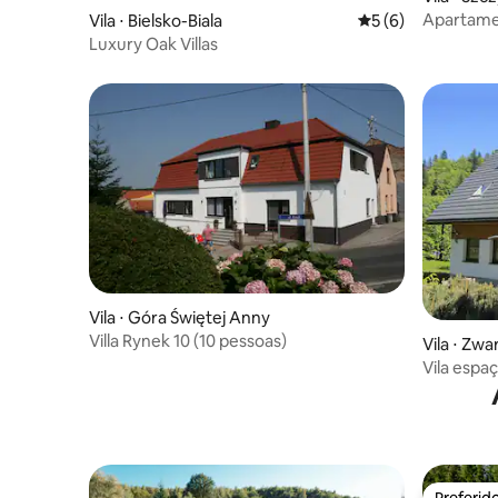
Apartame
Vila ⋅ Bielsko-Biala
5 de uma avaliação
5 (6)
nº 4)
Luxury Oak Villas
Vila ⋅ Góra Świętej Anny
Villa Rynek 10 (10 pessoas)
Vila ⋅ Zw
Vila espaç
Preferid