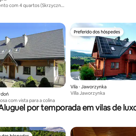
nto com 4 quartos (Skrzyczne
 média de 5, 6 avaliações
Preferido dos hóspedes
Preferido dos hóspedes
Vila ⋅ Jaworzynka
Villa Jaworzynka
ardoń
osa com vista para a colina
Aluguel por temporada em vilas de lux
o dos hóspedes