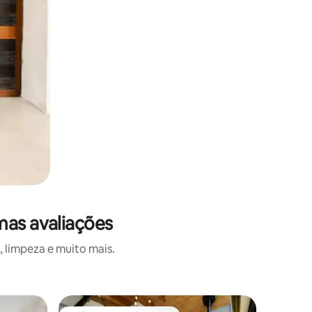
mas avaliações
 limpeza e muito mais.
Vila ⋅ Ra