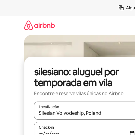
Pular
Algu
para
o
conteúdo
silesiano: aluguel por
temporada em vila
Encontre e reserve vilas únicas no Airbnb
Localização
Quando os resultados estiverem disponíveis, expl
Check-in