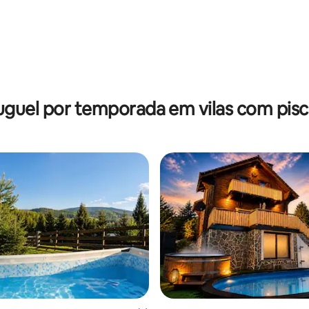
média de 5, 12 avaliações
uguel por temporada em vilas com pisc