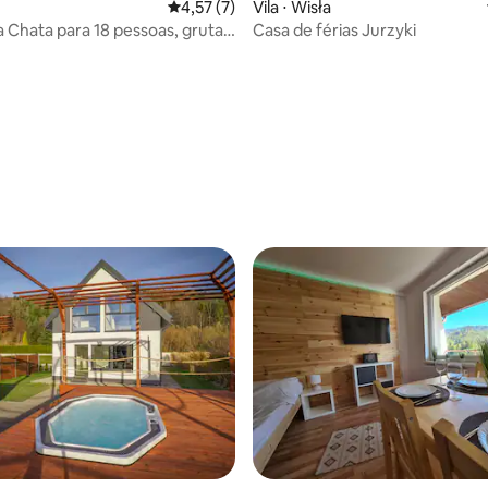
4,57 de uma avaliação média de 5, 7 avalia
4,57 (7)
Vila ⋅ Wisła
na Chata para 18 pessoas, gruta
Casa de férias Jurzyki
una