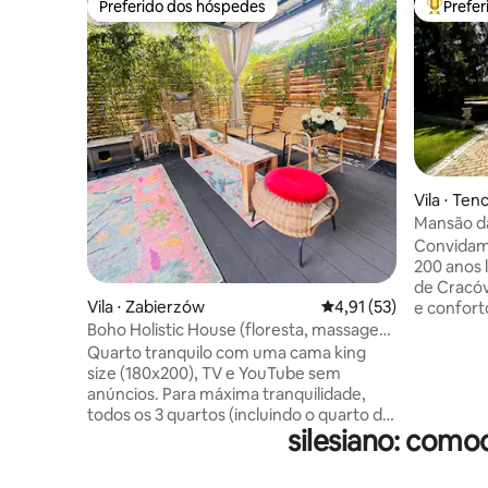
Preferido dos hóspedes
Prefe
Preferido dos hóspedes
Entre os
Vila ⋅ Te
Mansão da
Convidam
200 anos 
de Cracóv
Vila ⋅ Zabierzów
4,91 de uma avaliação 
4,91 (53)
e confort
cercado 
Boho Holistic House (floresta, massagem
um enorme
de ioga)
Quarto tranquilo com uma cama king
Nas proxi
size (180x200), TV e YouTube sem
Tenczyn e
anúncios. Para máxima tranquilidade,
ambos óti
todos os 3 quartos (incluindo o quarto do
Nossa res
silesiano: como
anfitrião e uma sala de massagem
uma viage
privativa) estão localizados no andar de
com amig
cima. No andar de baixo, os hóspedes