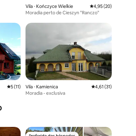
Vila ⋅ Kończyce Wielkie
4,95 de uma avaliação
4,95 (20)
Moradia perto de Cieszyn "Ranczo"
5 de uma avaliação média de 5, 11 avaliações
5 (11)
Vila ⋅ Kamienica
4,61 de uma avaliação
4,61 (31)
Moradia - exclusiva
o
Preferido dos hóspedes