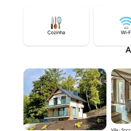
canto ext
têm acesso total a uma sala de estar
passado! Não vemos a hora de hospedar
compartilhada, uma cozinha totalmente
você!
equipada e um belo terraço ao ar livre
com um jardim verde. A casa inteira é
mantida usando métodos ecológicos e
sem produtos químicos. Rituais de
Cozinha
Wi-F
massagem holística profissional no local
estão disponíveis mediante solicitação.
A
Vila ⋅ Szc