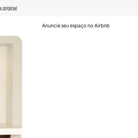
 original
Anuncie seu espaço no Airbnb
 deslizando o dedo na tela.