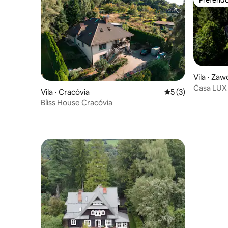
Preferid
Vila ⋅ Zaw
Casa LUX 
Vila ⋅ Cracóvia
5 de uma avaliação
5 (3)
Bliss House Cracóvia