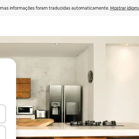
mas informações foram traduzidas automaticamente. 
Mostrar idioma
ore-os usando as seta para cima e para baixo do teclado ou tocando e