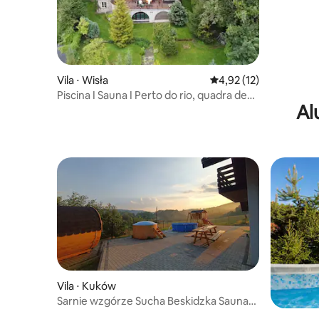
Vila ⋅ Wisła
4,92 de uma avaliação 
4,92 (12)
Piscina I Sauna I Perto do rio, quadra de
Al
tênis e teleféricos
Vila ⋅ Kuków
Sarnie wzgórze Sucha Beskidzka Sauna
russa