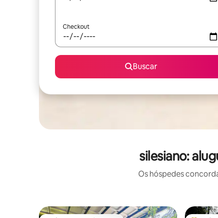
Checkout
Buscar
silesiano: al
Os hóspedes concordam