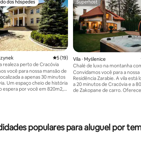
rido dos hóspedes
Superhost
 melhores preferidos dos hóspedes
Superhost
nczynek
5 de uma avaliação média de 5, 19 avalia
5 (19)
Vila ⋅ Myślenice
 realeza perto de Cracóvia
Chalé de luxo na montanha com
os você para nossa mansão de
jardim
Convidamos você para a nossa
localizada a apenas 30 minutos
Residência Zarabie. A vila está 
ia. Um espaço cheio de história
a 20 minutos de Cracóvia e a 8
média de 5, 53 avaliações
o espera por você em 820m2,
de Zakopane de carro. Oferec
por um terreno de hectare com
quartos para 17 pessoas, 2 banh
 jardim, perfeito para relaxar.
uma cozinha equipada com um
midades, há o Castelo de
jantar, uma sala de estar com u
 uma cervejaria histórica,
uma lareira. Nossos hóspedes
mos lugares para passeios.
usar a churrasqueira, a jacuzzi 
idência é um ótimo lugar para
didades populares para aluguel por te
localizadas no jardim. A vila est
m em família ou para se reunir
localizada em uma área tranqui
os. Descubra o charme deste
verde. Nas proximidades, você