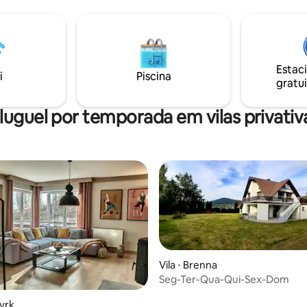
raordinário e sinta a magia do
encontrar mercearias, restaura
piscina, teleférico, parque com
playgrounds para crianças.
Estac
i
Piscina
gratui
luguel por temporada em vilas privativ
Vila ⋅ Brenna
Seg-Ter-Qua-Qui-Sex-Dom
zyrk