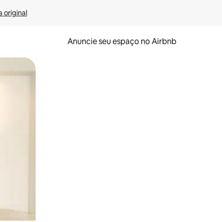
 original
Anuncie seu espaço no Airbnb
 deslizando o dedo na tela.