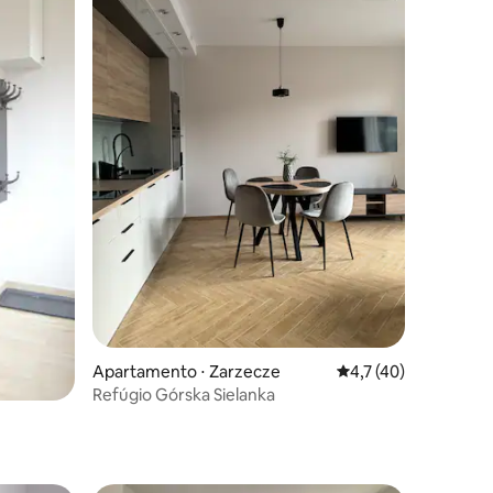
Apartamento ⋅ Zarzecze
4,7 de uma avaliação
4,7 (40)
Refúgio Górska Sielanka