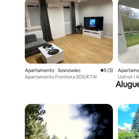
Apartamento ⋅ Sosnowiec
5 de uma avaliação
5 (3)
Apartame
Apartamento Fronteira SOS/KTW
Ustroń | 
Alugue
Varanda e