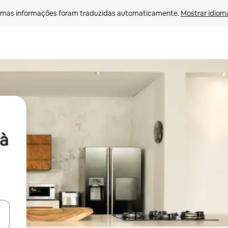
mas informações foram traduzidas automaticamente. 
Mostrar idioma
à
ore-os usando as seta para cima e para baixo do teclado ou tocando e