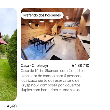
Casa ⋅ St
Preferido dos hóspedes
Preferido dos hóspedes
Piscina 
o ano, jac
Uma casa
Glade Sł
vegetação
especial 
fazem vo
Tudo é n
se sinta 
casa. Cu
concentr
ções
Casa ⋅ Cholerzyn
4,88 de uma avaliação 
4,88 (110)
confortá
com água
Casa de férias Skansen com 2 quartos
terraço
Uma casa de campo para 6 pessoas,
iluminaç
localizada perto do reservatório de
espregui
Kryspinów, composta por 2 quartos
parque in
duplos com banheiros e uma sala de
estar com uma cozinha acoplada e um
sofá para 2 pessoas. O café da manhã é
servido das 8h às 11h. É possível
5 de uma avaliação média de 5, 4 avaliações
5 (4)
encomendar uma versão embalada (em