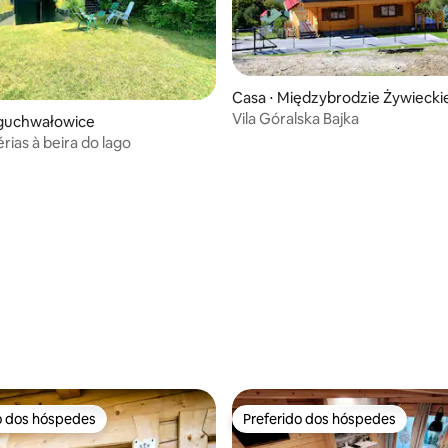
Casa ⋅ Międzybrodzie Żywiecki
Vila Góralska Bajka
oguchwałowice
rias à beira do lago
média de 5, 19 avaliações
o dos hóspedes
Preferido dos hóspedes
o dos hóspedes
Preferido dos hóspedes