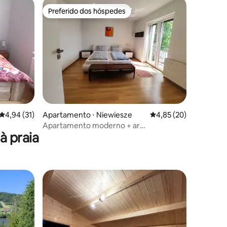
Preferido dos hóspedes
Preferido dos hóspedes
4,94 de uma avaliação média de 5, 31 avaliações
4,94 (31)
Apartamento ⋅ Niewiesze
4,85 de uma avaliação
4,85 (20)
Apartamento moderno + ar
à praia
condicionado na Alta Silésia à beira do
lago