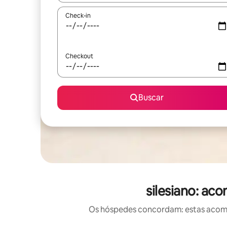
Check-in
Checkout
Buscar
silesiano: ac
Os hóspedes concordam: estas acomod