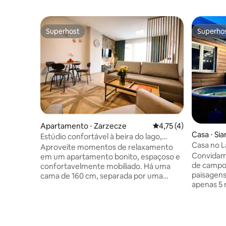
Superhost
Superho
Superhost
Superho
Apartamento ⋅ Zarzecze
4,75 de uma avaliação
4,75 (4)
Casa ⋅ Si
Estúdio confortável à beira do lago,
Casa no 
sauna e academia, 4 pessoas
Aproveite momentos de relaxamento
Convidamo
em um apartamento bonito, espaçoso e
de campo 
confortavelmente mobiliado. Há uma
paisagens 
cama de 160 cm, separada por uma
apenas 5 
parede de ripas de uma confortável sala
Nossa cha
de estar com uma cozinha acoplada.
perfeito 
Sofá-cama e poltrona (opção para 5
natureza. Lá fora, há um espaços
pessoas). Banheiro confortável, cozinha
terraço o
integrada com cafeteira e micro-ondas.