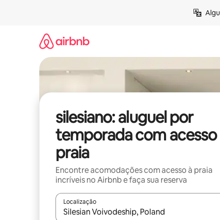
Pular
Algu
para
o
conteúdo
silesiano: aluguel por
temporada com acesso 
praia
Encontre acomodações com acesso à praia
incríveis no Airbnb e faça sua reserva
Localização
Quando os resultados estiverem disponíveis, expl