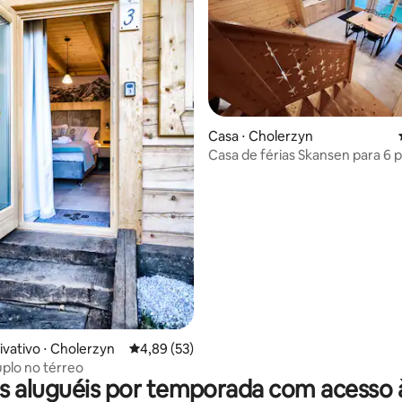
Casa ⋅ Cholerzyn
Casa de férias Skansen para 6 
ar
ivativo ⋅ Cholerzyn
4,89 de uma avaliação média de 5, 53 avalia
4,89 (53)
plo no térreo
s aluguéis por temporada com acesso à