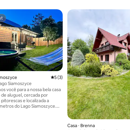
st
st
 média de 5, 4 avaliações
amoszyce
5 de uma avaliação média de 5, 3 avalia
5 (3)
Lago Siamoszyce
s você para a nossa bela casa
de aluguel, cercada por
pitorescas e localizada a
metros do Lago Siamoszyce.
rmosa cabana é o local
para todos os amantes da
o
Casa ⋅ Brenna
nde você pode relaxar e