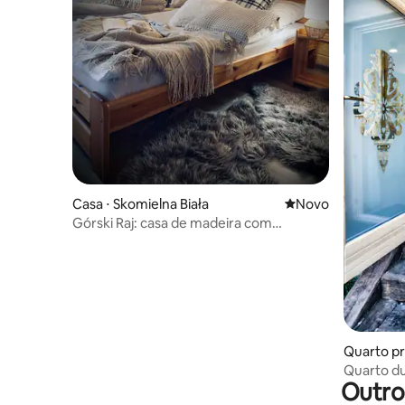
Casa ⋅ Skomielna Biała
Novo lugar para fic
Novo
Górski Raj: casa de madeira com
banheira de hidromassagem, sauna e
lagoa
Quarto pr
Quarto du
Outro