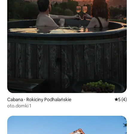
Cabana ⋅ Rokiciny Podhalańskie
5 de uma 
5 (4)
oto.domki 1