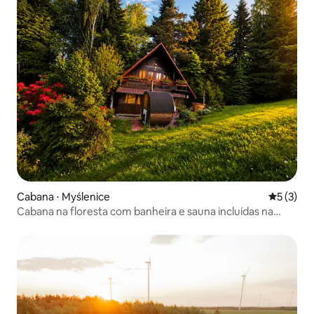
Cabana ⋅ Myślenice
5 de uma 
5 (3)
Cabana na floresta com banheira e sauna incluídas na
estadia