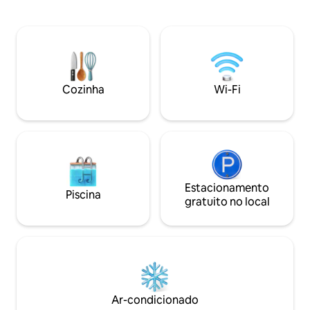
parcialmente coberto com balanços e
uma sala histórica
espreguiçadeiras. A casa de campo tem
com um amplo ter
muitas luzes atmosféricas, uma lareira e
vista maravilhosa
um estilo escolhido para a
das montanhas Tatr
estação/circunstâncias. A casa de
campos próximos.
campo fica em um grande terreno
confortavelment
cercado. Há uma lareira, um playground.
espreguiçadeira e
Cozinha
Wi-Fi
Da primavera ao outono, tenho um
mágico, bebendo
prado floral na propriedade.
gengibre.
Estacionamento
Piscina
gratuito no local
Ar-condicionado