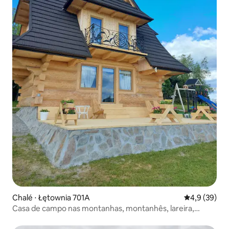
Chalé ⋅ Łętownia 701A
4,9 de uma a
4,9 (39)
Casa de campo nas montanhas, montanhês, lareira,
banheira.