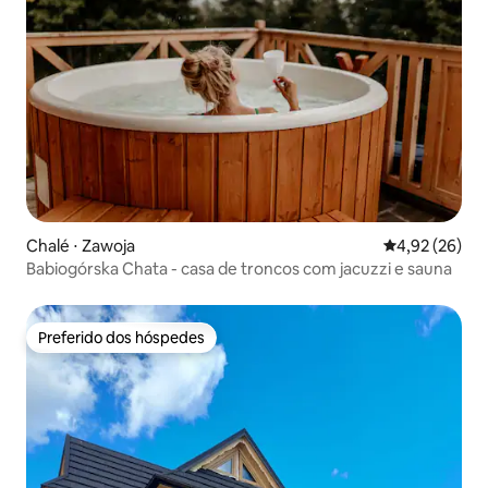
Chalé ⋅ Zawoja
4,92 de uma a
4,92 (26)
Babiogórska Chata - casa de troncos com jacuzzi e sauna
Preferido dos hóspedes
Preferido dos hóspedes