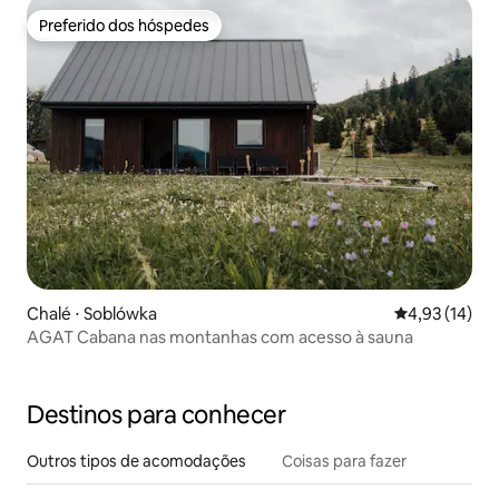
Preferido dos hóspedes
Preferido dos hóspedes
Chalé ⋅ Soblówka
4,93 de uma a
4,93 (14)
AGAT Cabana nas montanhas com acesso à sauna
Destinos para conhecer
Outros tipos de acomodações
Coisas para fazer