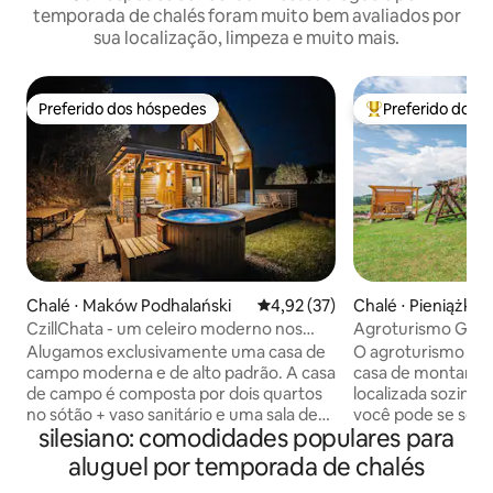
temporada de chalés foram muito bem avaliados por
sua localização, limpeza e muito mais.
Preferido dos hóspedes
Preferido dos 
Preferido dos hóspedes
Entre os melhore
Chalé ⋅ Maków Podhalański
4,92 de uma avaliação média de
4,92 (37)
Chalé ⋅ Pieniążko
CzillChata - um celeiro moderno nos
Agroturismo Góra
Beskids
Alugamos exclusivamente uma casa de
O agroturismo "Gó
campo moderna e de alto padrão. A casa
casa de montanha 
de campo é composta por dois quartos
localizada sozinh
no sótão + vaso sanitário e uma sala de
você pode se senti
silesiano: comodidades populares para
estar com uma grande cozinha pequena
independente, ter
e um banheiro no piso térreo. A casa de
em isolamento... o
aluguel por temporada de chalés
campo tem um terraço de 40m2,
amigos. Um edifíc