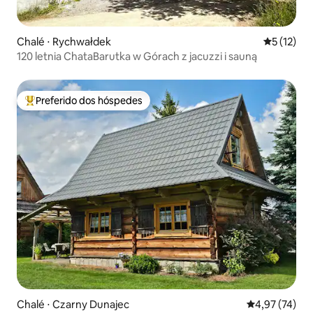
Chalé ⋅ Rychwałdek
5 de uma a
5 (12)
120 letnia ChataBarutka w Górach z jacuzzi i sauną
Preferido dos hóspedes
Entre os melhores preferidos dos hóspedes
Chalé ⋅ Czarny Dunajec
4,97 de uma a
4,97 (74)