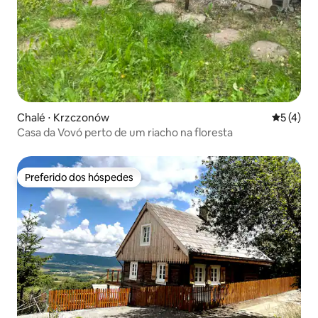
Chalé ⋅ Krzczonów
5 de uma 
5 (4)
Casa da Vovó perto de um riacho na floresta
Preferido dos hóspedes
Preferido dos hóspedes