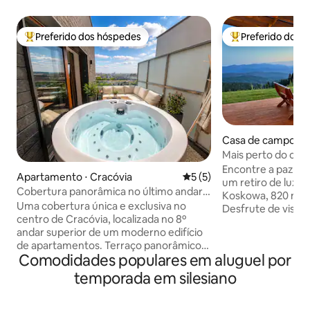
Preferido dos hóspedes
Preferido dos 
Entre os melhores preferidos dos hóspedes
Entre os melhore
Casa de campo ⋅
Mais perto do céu:
spa ao ar livre
Encontre a paz em
Apartamento ⋅ Cracóvia
5 de uma avaliação média d
5 (5)
um retiro de luxo
Cobertura panorâmica no último andar,
Koskowa, 820 m ac
jacuzzi, garagem, ar-condicionado
Uma cobertura única e exclusiva no
Desfrute de vista
centro de Cracóvia, localizada no 8º
Montanhas Beskid
andar superior de um moderno edifício
partir de um espaç
de apartamentos. Terraço panorâmico
ecológica de 88 m 
Comodidades populares em aluguel por
privativo com jacuzzi durante todo o ano
2.300 m ² de terre
para até 5 pessoas. 100 m² de espaço,
spa externo sem c
temporada em silesiano
dois quartos com camas king size e
durante todo o an
guarda-roupas, sala de estar com sofá,
massagem reclináv