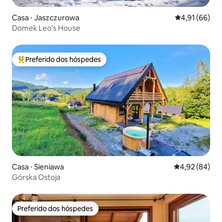
Casa ⋅ Jaszczurowa
4,91 de uma a
4,91 (66)
Domek Leo's House
Preferido dos hóspedes
Entre os melhores preferidos dos hóspedes
Casa ⋅ Sieniawa
4,92 de uma a
4,92 (84)
Górska Ostoja
Preferido dos hóspedes
Preferido dos hóspedes