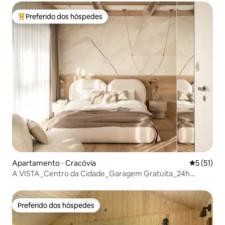
Preferido dos hóspedes
Entre os melhores preferidos dos hóspedes
Apartamento ⋅ Cracóvia
5 de uma a
5 (51)
A VISTA_Centro da Cidade_Garagem Gratuita_24h
Segurança
Preferido dos hóspedes
Preferido dos hóspedes