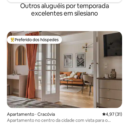
Outros aluguéis por temporada
excelentes em silesiano
Preferido dos hóspedes
Entre os melhores preferidos dos hóspedes
Apartamento ⋅ Cracóvia
4,97 de uma a
4,97 (31)
Apartamento no centro da cidade com vista para o
Castelo de Wawel