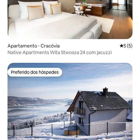
Apartamento ⋅ Cracóvia
5 de uma 
5 (5)
Native Apartments Wita Stwosza 24 com jacuzzi
Preferido dos hóspedes
Preferido dos hóspedes