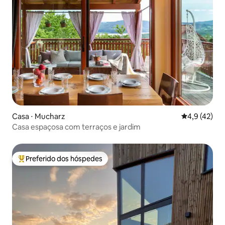
Casa ⋅ Mucharz
4,9 de uma a
4,9 (42)
Casa espaçosa com terraços e jardim
Preferido dos hóspedes
Entre os melhores preferidos dos hóspedes