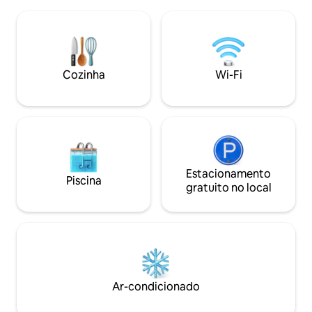
ar condicionado, estacionamento em
torneira, uma gel
garagem, elevador, Wi-Fi rápido e self
gelo e Wi-Fi rápid
check-in. Roupa de cama com qualidade
Trilhas, florestas
de hotel, toalhas, roupões de banho,
por você – mais pe
uma cozinha totalmente equipada,
de você.
Smart TV, máquina de lavar roupa e
Cozinha
Wi-Fi
máquina de lavar louça. Vistas
panorâmicas de Cracóvia!
Estacionamento
Piscina
gratuito no local
Ar-condicionado