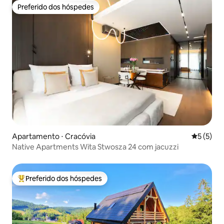
Preferido dos hóspedes
Preferido dos hóspedes
Apartamento ⋅ Cracóvia
5 de uma 
5 (5)
Native Apartments Wita Stwosza 24 com jacuzzi
Preferido dos hóspedes
Entre os melhores preferidos dos hóspedes