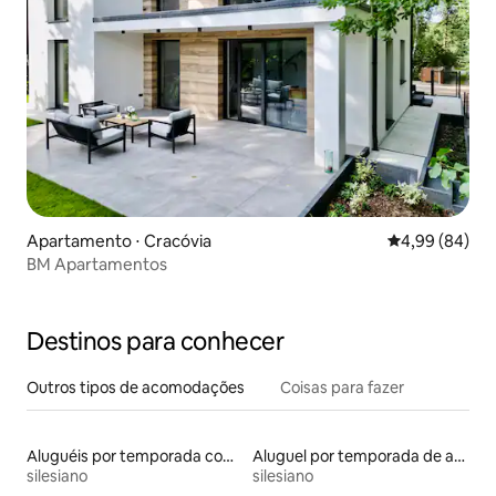
Apartamento ⋅ Cracóvia
4,99 de uma av
4,99 (84)
BM Apartamentos
Destinos para conhecer
Outros tipos de acomodações
Coisas para fazer
Aluguéis por temporada com suítes privativas
Aluguel por temporada de apart-hotéis
silesiano
silesiano