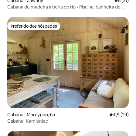
Cabana ⋅ Zawady
5 de uma a
5 (21)
Cabana de madeira à beira do rio • Piscina, banheira de
hidromassagem, sauna
Preferido dos hóspedes
Preferido dos hóspedes
Cabana ⋅ Marcyporęba
4,9 de uma a
4,9 (29)
Cabana_Kamieniec