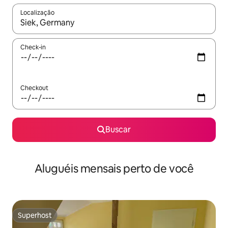
Localização
Quando os resultados estiverem disponíveis, explore-os usando
Check-in
Checkout
Buscar
Aluguéis mensais perto de você
Superhost
Superhost