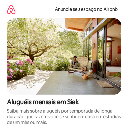
Pular
para
Anuncie seu espaço no Airbnb
o
conteúdo
Aluguéis mensais em Siek
Saiba mais sobre aluguéis por temporada de longa
duração que fazem você se sentir em casa em estadias
de um mês ou mais.