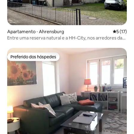
Apartamento ⋅ Ahrensburg
5 de uma a
5 (17)
Entre uma reserva natural e a HH-City, nos arredores da
cidade
Preferido dos hóspedes
Preferido dos hóspedes