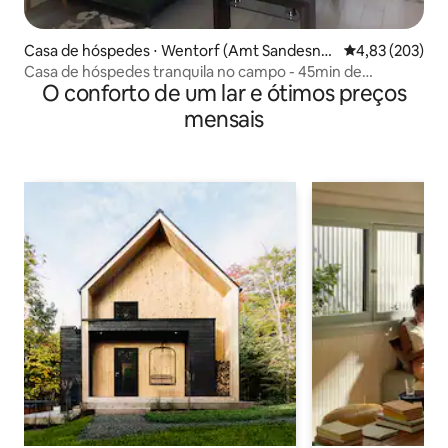
Casa de hóspedes ⋅ Wentorf (Amt Sandesne
4,83 de uma av
4,83 (203)
ben)
Casa de hóspedes tranquila no campo - 45min de
O conforto de um lar e ótimos preços
Hamburgo/Lübeck
mensais