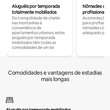
Aluguéis por temporada
Nômades digit
totalmente mobiliados
profissionais 
Da tranquilidade de chalés
Acomodações c
nas montanhas à
para profission
conveniência de
nômades com W
apartamentos urbanos, estes
adequado para 
aluguéis por temporada
mobiliados têm todas as
comodidades de um lar.
Comodidades e vantagens de estadias
mais longas
Aluguéis por temporada mobiliados