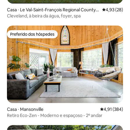
Casa ⋅ Le Val-Saint-François Regional County
4,93 de uma a
4,93 (28)
Municipality
Cleveland, à beira da água, foyer, spa
Preferido dos hóspedes
Preferido dos hóspedes
Casa ⋅ Mansonville
4,91 de uma av
4,91 (384)
Retiro Eco-Zen - Moderno e espaçoso - 2º andar