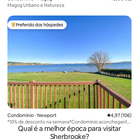
Magog Urbano e Natureza
Preferido dos hóspedes
Entre os melhores preferidos dos hóspedes
Condomínio ⋅ Newport
4,97 de uma av
4,97 (106)
*10% de desconto na semana*Condomínio aconchegante
Qual é a melhor época para visitar
à beira do lago E piscina aquecida!
Sherbrooke?