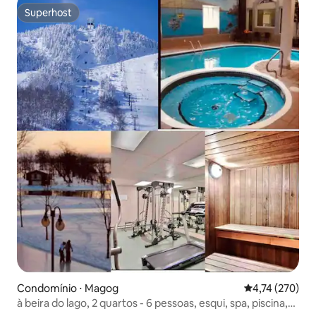
Superhost
Superhost
Condomínio ⋅ Magog
4,74 de uma av
4,74 (270)
à beira do lago, 2 quartos - 6 pessoas, esqui, spa, piscina,