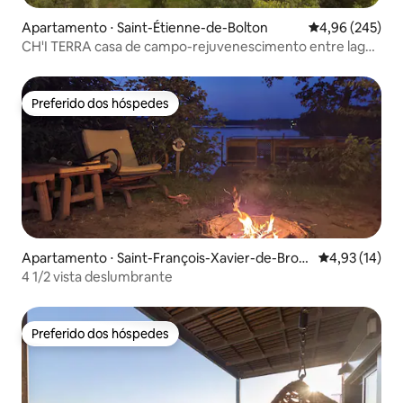
Apartamento ⋅ Saint-Étienne-de-Bolton
4,96 de uma ava
4,96 (245)
CH'I TERRA casa de campo-rejuvenescimento entre lago
e rio
Preferido dos hóspedes
Preferido dos hóspedes
Apartamento ⋅ Saint-François-Xavier-de-Brom
4,93 de uma a
4,93 (14)
pton
4 1/2 vista deslumbrante
Preferido dos hóspedes
Preferido dos hóspedes