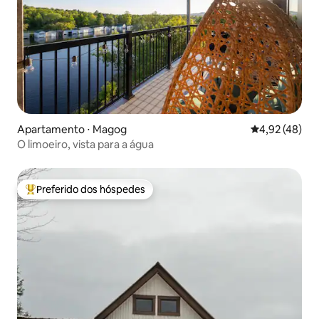
Apartamento ⋅ Magog
4,92 de uma a
4,92 (48)
O limoeiro, vista para a água
Preferido dos hóspedes
Entre os melhores preferidos dos hóspedes