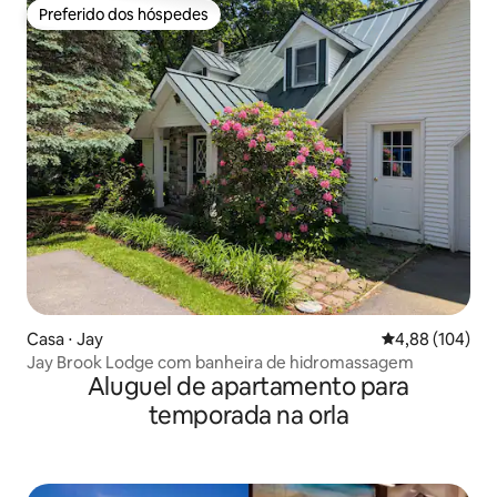
Preferido dos hóspedes
Preferido dos hóspedes
Casa ⋅ Jay
4,88 de uma av
4,88 (104)
Jay Brook Lodge com banheira de hidromassagem
Aluguel de apartamento para
temporada na orla