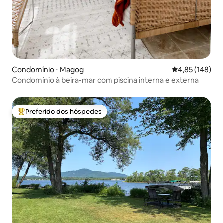
Condomínio ⋅ Magog
4,85 de uma av
4,85 (148)
Condomínio à beira-mar com piscina interna e externa
Preferido dos hóspedes
Entre os melhores preferidos dos hóspedes