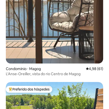
Condomínio ⋅ Magog
4,98 de uma a
4,98 (61)
L'Anse-Oreiller, vista do rio Centro de Magog
Preferido dos hóspedes
Entre os melhores preferidos dos hóspedes