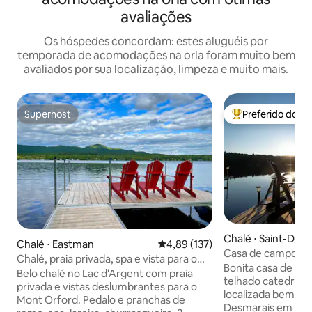
avaliações
Os hóspedes concordam: estes aluguéis por
temporada de acomodações na orla foram muito bem
avaliados por sua localização, limpeza e muito mais.
Superhost
Preferido dos 
Superhost
Entre os melhore
Chalé ⋅ Saint-Den
Chalé ⋅ Eastman
4,89 de uma avaliação média de 
4,89 (137)
mpton
Casa de campo de
Chalé, praia privada, spa e vista para o
Townships
Bonita casa de ma
Monte Orford!
Belo chalé no Lac d'Argent com praia
telhado catedral e
privada e vistas deslumbrantes para o
localizada bem na
Mont Orford. Pedalo e pranchas de
Desmarais em Estri