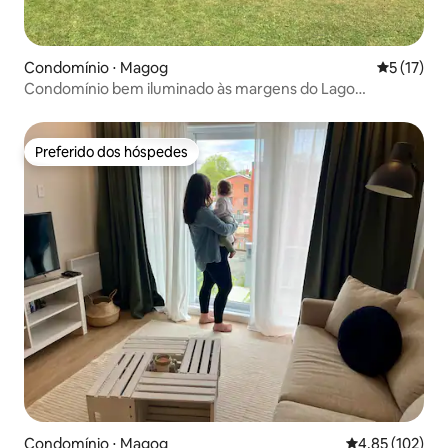
Condomínio ⋅ Magog
5 de uma a
5 (17)
Condomínio bem iluminado às margens do Lago
Memphrémagog
Preferido dos hóspedes
Preferido dos hóspedes
Condomínio ⋅ Magog
4,85 de uma av
4,85 (102)