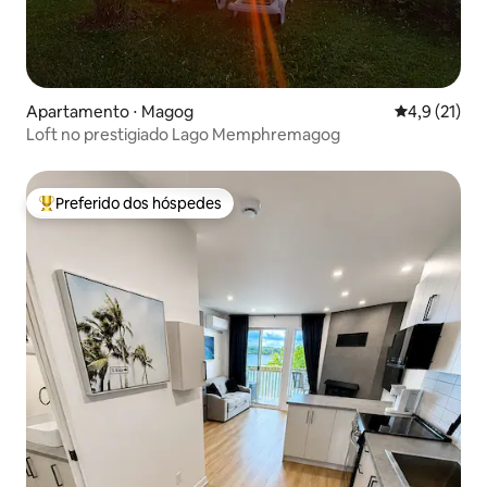
Apartamento ⋅ Magog
4,9 de uma a
4,9 (21)
Loft no prestigiado Lago Memphremagog
Preferido dos hóspedes
Entre os melhores preferidos dos hóspedes