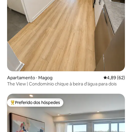
Apartamento ⋅ Magog
4,89 de uma a
4,89 (62)
The View | Condomínio chique à beira d'água para dois
Preferido dos hóspedes
Entre os melhores preferidos dos hóspedes