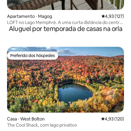
Apartamento ⋅ Magog
4,93 de uma av
4,93 (127)
LOFT no Lago Memphré. A uma curta distância do centro
Aluguel por temporada de casas na orla
da cidade!
Preferido dos hóspedes
Preferido dos hóspedes
Casa ⋅ West Bolton
4,93 de uma av
4,93 (120)
The Cool Shack, com lago privativo