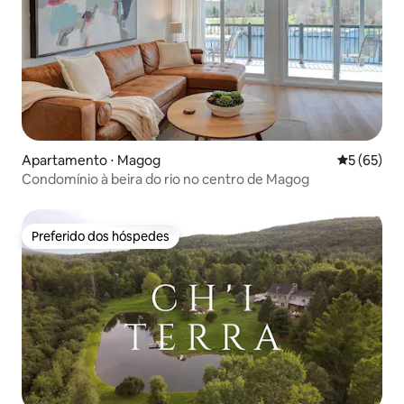
Apartamento ⋅ Magog
5 de uma a
5 (65)
Condomínio à beira do rio no centro de Magog
Preferido dos hóspedes
Preferido dos hóspedes