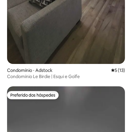
Condomínio ⋅ Adstock
5 de uma a
5 (13)
Condomínio Le Birdie | Esqui e Golfe
Preferido dos hóspedes
Preferido dos hóspedes