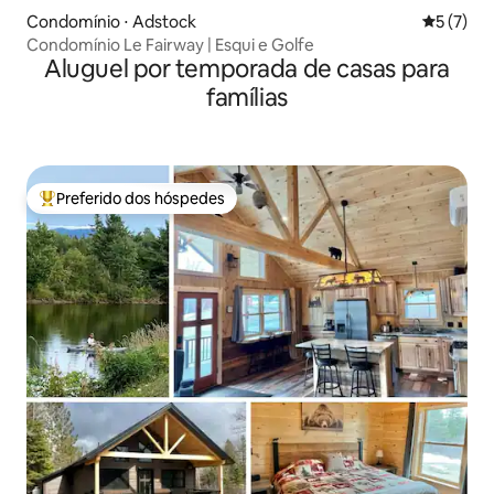
Condomínio ⋅ Adstock
5 de uma 
5 (7)
Condomínio Le Fairway | Esqui e Golfe
Aluguel por temporada de casas para
famílias
Preferido dos hóspedes
Entre os melhores preferidos dos hóspedes