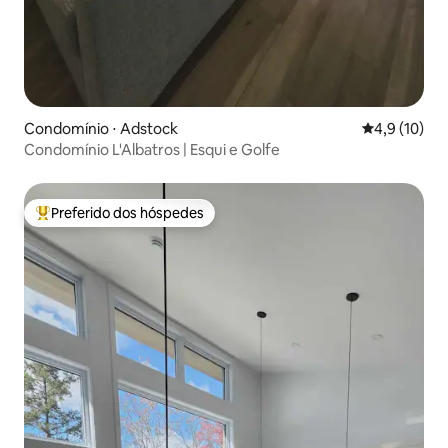
Condomínio ⋅ Adstock
4,9 de uma a
4,9 (10)
Condomínio L'Albatros | Esqui e Golfe
Preferido dos hóspedes
Entre os melhores preferidos dos hóspedes