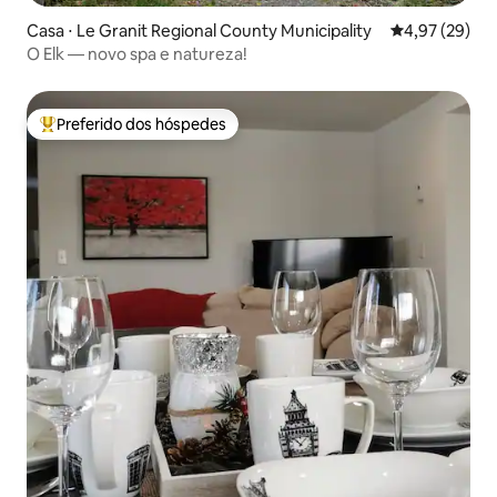
Casa ⋅ Le Granit Regional County Municipality
4,97 de uma a
4,97 (29)
O Elk — novo spa e natureza!
Preferido dos hóspedes
Entre os melhores preferidos dos hóspedes