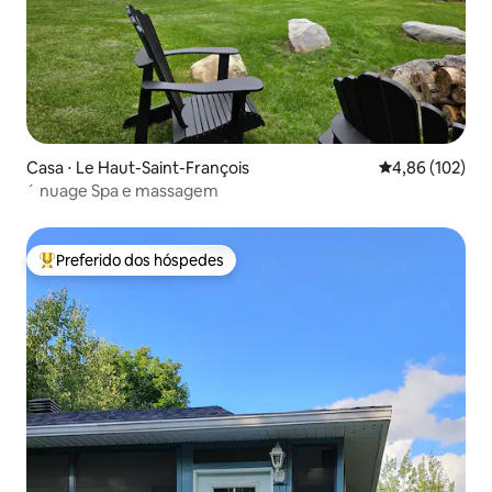
Casa ⋅ Le Haut-Saint-François
4,86 de uma av
4,86 (102)
´ nuage Spa e massagem
Preferido dos hóspedes
Entre os melhores preferidos dos hóspedes