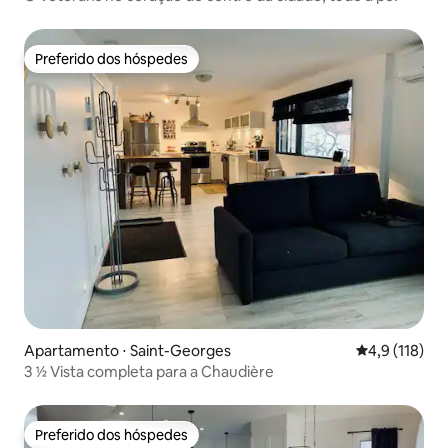
Preferido dos hóspedes
Preferido dos hóspedes
Apartamento ⋅ Saint-Georges
4,9 de uma av
4,9 (118)
3 ½ Vista completa para a Chaudière
Preferido dos hóspedes
Preferido dos hóspedes