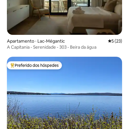
Apartamento ⋅ Lac-Mégantic
5 de uma a
5 (23)
A Capitania - Serenidade - 303 - Beira da água
Preferido dos hóspedes
Entre os melhores preferidos dos hóspedes