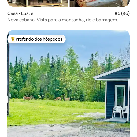
Casa ⋅ Eustis
5 de uma a
5 (96)
Nova cabana. Vista para a montanha, rio e barragem,
caiaques.
Preferido dos hóspedes
Entre os melhores preferidos dos hóspedes