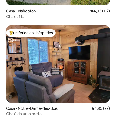
Casa ⋅ Bishopton
4,93 de uma av
4,93 (112)
Chalet MJ
Preferido dos hóspedes
Entre os melhores preferidos dos hóspedes
Casa ⋅ Notre-Dame-des-Bois
4,95 de uma a
4,95 (77)
Chalé do urso preto