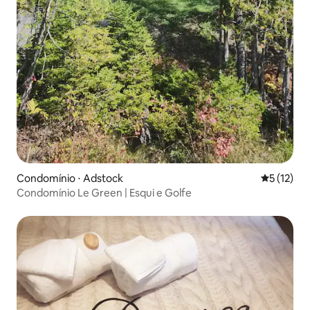
Condomínio ⋅ Adstock
5 de uma a
5 (12)
Condomínio Le Green | Esqui e Golfe