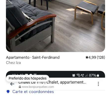
Apartamento ⋅ Saint-Ferdinand
4,99 de uma av
4,99 (128)
Chez Iza
Preferido dos hóspedes
Preferido dos hóspedes