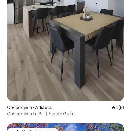
Condomínio ⋅ Adstock
5 de uma 
5 (6)
Condomínio Le Par | Esqui e Golfe