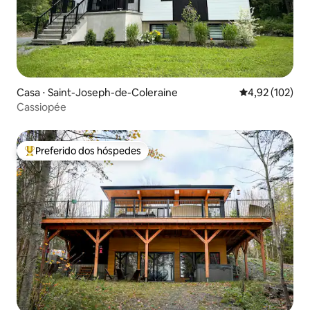
Casa ⋅ Saint-Joseph-de-Coleraine
4,92 de uma av
4,92 (102)
Cassiopée
Preferido dos hóspedes
Entre os melhores preferidos dos hóspedes