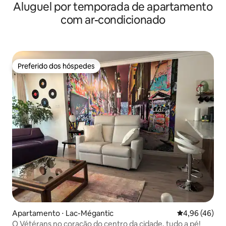
Aluguel por temporada de apartamento
com ar-condicionado
Preferido dos hóspedes
Preferido dos hóspedes
Apartamento ⋅ Lac-Mégantic
4,96 de uma a
4,96 (46)
O Vétérans no coração do centro da cidade, tudo a pé!