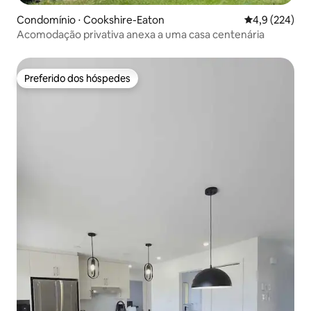
Condomínio ⋅ Cookshire-Eaton
4,9 de uma av
4,9 (224)
Acomodação privativa anexa a uma casa centenária
Preferido dos hóspedes
Preferido dos hóspedes