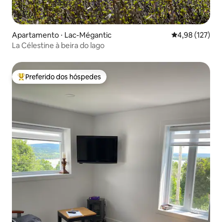
Apartamento ⋅ Lac-Mégantic
4,98 de uma av
4,98 (127)
La Célestine à beira do lago
Preferido dos hóspedes
Entre os melhores preferidos dos hóspedes