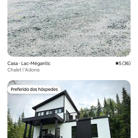
Casa ⋅ Lac-Mégantic
5 de uma a
5 (36)
Chalet l 'Adonis
Preferido dos hóspedes
Preferido dos hóspedes