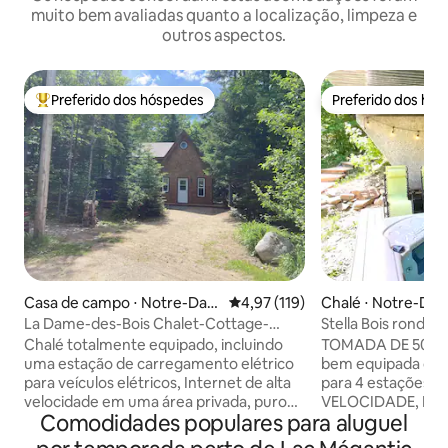
muito bem avaliadas quanto a localização, limpeza e
outros aspectos.
Preferido dos hóspedes
Preferido dos hó
Entre os melhores preferidos dos hóspedes
Preferido dos hó
Casa de campo ⋅ Notre-Dam
4,97 de uma avaliação média de 
4,97 (119)
Chalé ⋅ Notre-Da
e-des-Bois
ois
La Dame-des-Bois Chalet-Cottage-
Stella Bois ronds
Maison CITQ (Certificado de Turismo de
Appalaches
Chalé totalmente equipado, incluindo
TOMADA DE 50 A DIS
Quebec) 306412
uma estação de carregamento elétrico
bem equipada com
para veículos elétricos, Internet de alta
para 4 estações, 
velocidade em uma área privada, puro
VELOCIDADE, LAR
Comodidades populares para aluguel
relaxamento contemplando as estrelas
Smart TV, itens es
e aproveitando a natureza no seu
cozinha/banheiro