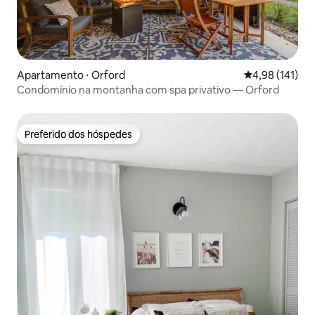
Apartamento ⋅ Orford
4,98 de uma av
4,98 (141)
Condomínio na montanha com spa privativo — Orford
Preferido dos hóspedes
Preferido dos hóspedes