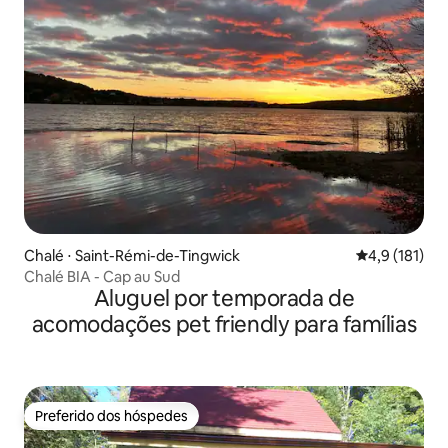
Chalé ⋅ Saint-Rémi-de-Tingwick
4,9 de uma av
4,9 (181)
Chalé BIA - Cap au Sud
Aluguel por temporada de
acomodações pet friendly para famílias
Preferido dos hóspedes
Preferido dos hóspedes