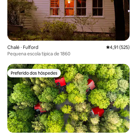
Chalé ⋅ Fulford
4,91 de uma av
4,91 (525)
Pequena escola típica de 1860
Preferido dos hóspedes
Preferido dos hóspedes