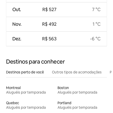
Out.
R$ 527
7 °C
Nov.
R$ 492
1 °C
Dez.
R$ 563
-6 °C
Destinos para conhecer
Destinos perto de você
Outros tipos de acomodações
Pr
Montreal
Boston
Aluguéis por temporada
Aluguéis por temporada
Quebec
Portland
Aluguéis por temporada
Aluguéis por temporada