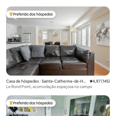
Preferido dos hóspedes
Entre os melhores preferidos dos hóspedes
Casa de hóspedes ⋅ Sainte-Catherine-de-Hatl
4,97 de uma av
4,97 (145)
ey
Le Rond Point, acomodação espaçosa no campo
Preferido dos hóspedes
Entre os melhores preferidos dos hóspedes