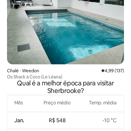
Chalé ⋅ Weedon
4,99 de uma av
4,99 (137)
Os Shack à Coco (Le Léana)
Qual é a melhor época para visitar
Sherbrooke?
Mês
Preço médio
Temp. média
Jan.
R$ 548
-10 °C