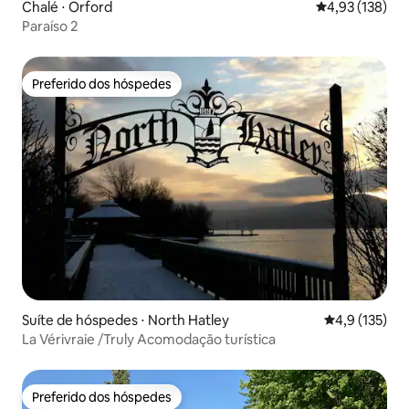
Chalé ⋅ Orford
4,93 de uma av
4,93 (138)
Paraíso 2
Preferido dos hóspedes
Preferido dos hóspedes
Suíte de hóspedes ⋅ North Hatley
4,9 de uma av
4,9 (135)
La Vérivraie /Truly Acomodação turística
Preferido dos hóspedes
Preferido dos hóspedes