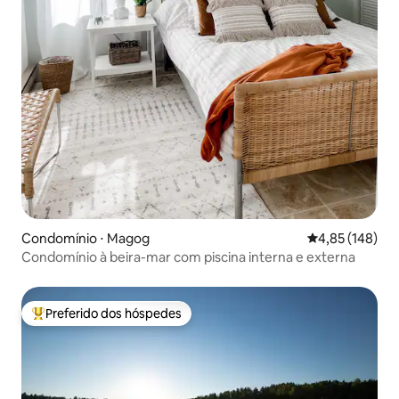
Condomínio ⋅ Magog
4,85 de uma av
4,85 (148)
Condomínio à beira-mar com piscina interna e externa
Preferido dos hóspedes
Entre os melhores preferidos dos hóspedes