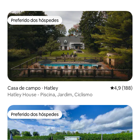
Preferido dos hóspedes
Preferido dos hóspedes
Casa de campo ⋅ Hatley
4,9 de uma av
4,9 (188)
Hatley House - Piscina, Jardim, Ciclismo
Preferido dos hóspedes
Preferido dos hóspedes