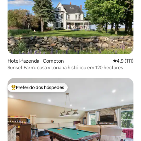
Hotel-fazenda ⋅ Compton
4,9 de uma av
4,9 (111)
Sunset Farm: casa vitoriana histórica em 120 hectares
Preferido dos hóspedes
Entre os melhores preferidos dos hóspedes