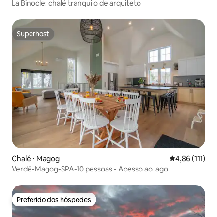
La Binocle: chalé tranquilo de arquiteto
Superhost
Superhost
Chalé ⋅ Magog
4,86 de uma av
4,86 (111)
Verdē-Magog-SPA-10 pessoas - Acesso ao lago
Preferido dos hóspedes
Preferido dos hóspedes