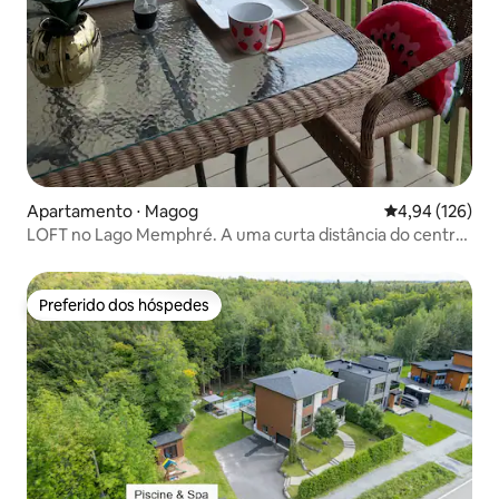
Apartamento ⋅ Magog
4,94 de uma av
4,94 (126)
LOFT no Lago Memphré. A uma curta distância do centro
da cidade!
Preferido dos hóspedes
Preferido dos hóspedes