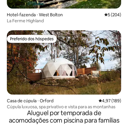
Hotel-fazenda ⋅ West Bolton
5 de uma av
5 (204)
La Ferme Highland
Preferido dos hóspedes
Preferido dos hóspedes
Casa de cúpula ⋅ Orford
4,97 de uma av
4,97 (189)
Cúpula luxuosa, spa privativo e vista para as montanhas
Aluguel por temporada de
acomodações com piscina para famílias