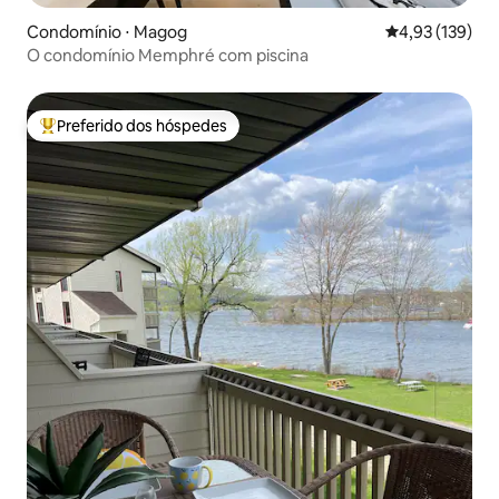
Condomínio ⋅ Magog
4,93 de uma av
4,93 (139)
O condomínio Memphré com piscina
Preferido dos hóspedes
Entre os melhores preferidos dos hóspedes