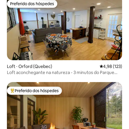
Preferido dos hóspedes
Preferido dos hóspedes
Loft ⋅ Orford (Quebec)
4,98 de uma av
4,98 (123)
Loft aconchegante na natureza - 3 minutos do Parque
Mont-Orford
Preferido dos hóspedes
Entre os melhores preferidos dos hóspedes