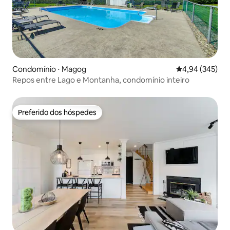
Condomínio ⋅ Magog
4,94 de uma ava
4,94 (345)
Repos entre Lago e Montanha, condomínio inteiro
Preferido dos hóspedes
Preferido dos hóspedes