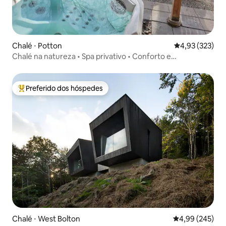
Chalé ⋅ Potton
4,93 de uma av
4,93 (323)
Chalé na natureza • Spa privativo • Conforto e
tranquilidade
Preferido dos hóspedes
Entre os melhores preferidos dos hóspedes
Chalé ⋅ West Bolton
4,99 de uma ava
4,99 (245)