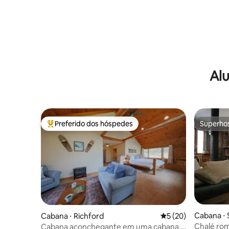
Alu
Preferido dos hóspedes
Superho
Entre os melhores preferidos dos hóspedes
Superho
Cabana ⋅ 
Cabana ⋅ Richford
5 de uma avaliação 
5 (20)
Chalé ro
Cabana aconchegante em uma cabana •