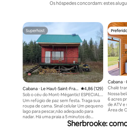
Os hóspedes concordam: estes alugué
Superhost
Preferid
Superhost
Preferid
Cabana ⋅ C
Chalé tra
Cabana ⋅ Le Haut-Saint-Fran
4,86 de uma avaliação m
4,86 (129)
país
Nossa bel
çois
Sob o céu do Mont-Mégantic! ESPECIAL
6 acres pr
FAMÍLIA!!!!
Um refúgio de paz sem festa. Traga sua
de ATV e
roupa de cama. Sinal celular Um pequeno
Área de 
lago para pescar,não adequado para
Hurlburt.
nadar. Há uma praia a 5 minutos do
Lago Fran
Sherbrooke: como
acampamento. 10 km de trilhas para
cidade ma