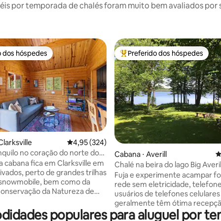
is por temporada de chalés foram muito bem avaliados por su
o dos hóspedes
Preferido dos hóspedes
o dos hóspedes
Entre os melhores preferidos d
larksville
4,95 de uma avaliação média de 5, 324 avalia
4,95 (324)
nquilo no coração do norte do
édia de 5, 129 avaliações
Cabana ⋅ Averill
4
a cabana fica em Clarksville em
Chalé na beira do lago Big Averi
ivados, perto de grandes trilhas
Vermont
Fuja e experimente acampar fo
 snowmobile, bem como da
rede sem eletricidade, telefone
Conservação da Natureza de
usuários de telefones celulare
 Estamos a poucos minutos do
geralmente têm ótima recepçã
cis e dos Lagos Connecticut na
didades populares para aluguel por te
internet em uma cabana famili
is setentrional de NH,