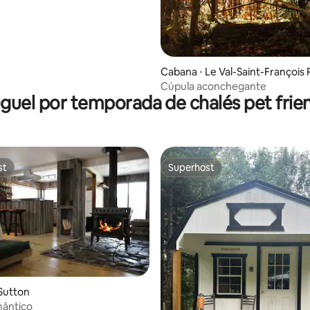
Cabana ⋅ Le Val-Saint-François 
gional County Municipality
Cúpula aconchegante
guel por temporada de chalés pet frie
st
Superhost
st
Superhost
Sutton
média de 5, 20 avaliações
mântico