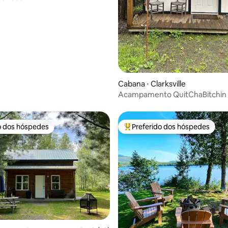
Cabana ⋅ Clarksville
Acampamento QuitChaBitchin
o dos hóspedes
Preferido dos hóspedes
o dos hóspedes
Entre os melhores preferidos d