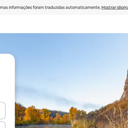
mas informações foram traduzidas automaticamente. 
Mostrar idioma
ore-os usando as seta para cima e para baixo do teclado ou tocando e