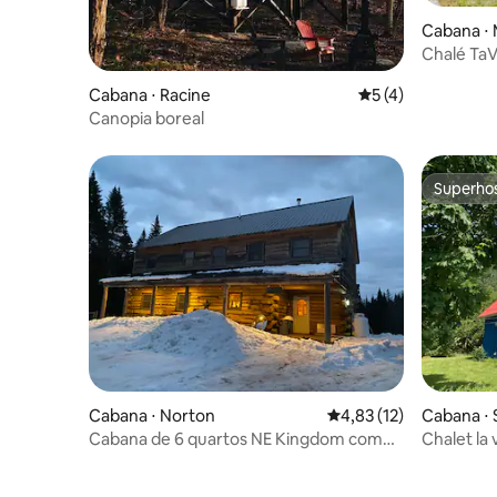
Cabana ⋅
gional Co
Chalé TaV
Cabana ⋅ Racine
5 de uma avaliação
5 (4)
Canopia boreal
Superho
Superho
Cabana ⋅ Norton
4,83 de uma avaliação 
4,83 (12)
Cabana ⋅ 
e
Cabana de 6 quartos NE Kingdom com
Chalet la
sauna e acesso a trilhas
296330)