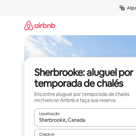
Pular
Algu
para
o
conteúdo
Sherbrooke: aluguel por
temporada de chalés
Encontre aluguel por temporada de chalés
incríveis no Airbnb e faça sua reserva
Localização
Quando os resultados estiverem disponíveis, expl
Check-in