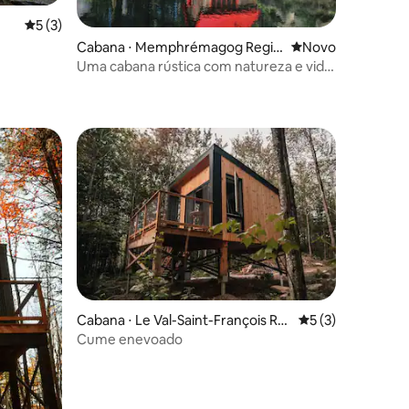
ções
5 de uma avaliação média de 5, 3 avaliações
5 (3)
Cabana ⋅ Memphrémagog Regio
Novo lugar para fi
Novo
nal County Municipality
Uma cabana rústica com natureza e vida
selvagem
Cabana ⋅ Le Val-Saint-François Re
5 de uma avaliaçã
5 (3)
gional County Municipality
Cume enevoado
ções