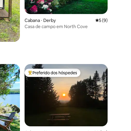
Cabana ⋅ Derby
5 de uma avaliaçã
5 (9)
Casa de campo em North Cove
Preferido dos hóspedes
os hóspedes
Entre os melhores preferidos dos hóspedes