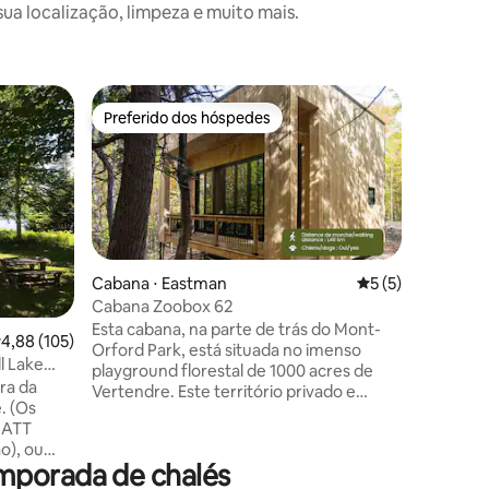
a localização, limpeza e muito mais.
Cabana ⋅
Preferido dos hóspedes
Prefe
os hóspedes
Preferido dos hóspedes
Entre o
Cabana a
floresta.
Cabana m
chão ao t
amplas p
um terra
estar par
conexão 
interior 
Cabana ⋅ Eastman
5 de uma avaliaçã
5 (5)
destacad
Cabana Zoobox 62
ções
cheia de
Esta cabana, na parte de trás do Mont-
,88 de uma avaliação média de 5, 105 avaliações
4,88 (105)
livros de design. N
Orford Park, está situada no imenso
recentem
ll Lake
playground florestal de 1000 acres de
por seu 
ra da
Vertendre. Este território privado e
encontra
. (Os
protegido oferece 2 lagos e uma
House Jé
s ATT
montanha, onde você pode desfrutar de
o), ou
uma grande variedade de atividades ao
mporada de chalés
ar de
ar livre bem no local. Um equilíbrio