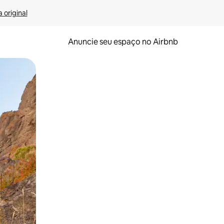
 original
Anuncie seu espaço no Airbnb
 deslizando o dedo na tela.