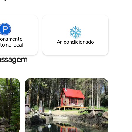
perfeito entre ecologia, inovação e
 Averill.
conforto. Experimente o epítome da
houver
autossuficiência com nossa cabana
Zoobox original, alimentada inteiramente
por painéis solares. Sua estadia promete
bomba de
uma aventura imersiva, completa com
ante todo
uma variedade de
ionamento
Ar-condicionado
to no local
água está
massagem