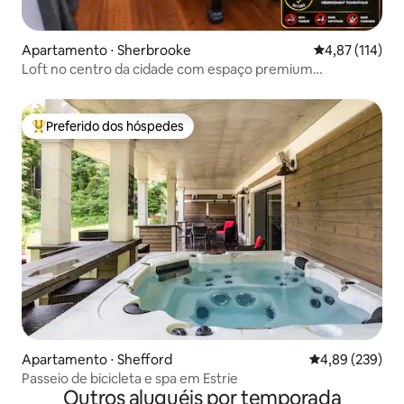
Apartamento ⋅ Sherbrooke
4,87 de uma av
4,87 (114)
Loft no centro da cidade com espaço premium
confortável (307283)
Preferido dos hóspedes
Entre os melhores preferidos dos hóspedes
Apartamento ⋅ Shefford
4,89 de uma ava
4,89 (239)
Passeio de bicicleta e spa em Estrie
Outros aluguéis por temporada