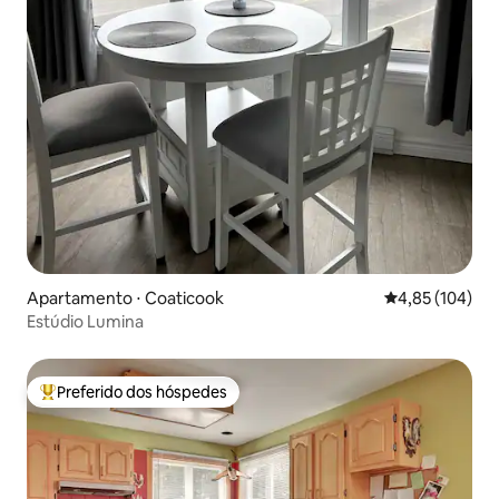
Apartamento ⋅ Coaticook
4,85 de uma av
4,85 (104)
Estúdio Lumina
Preferido dos hóspedes
Entre os melhores preferidos dos hóspedes