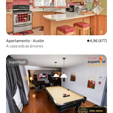
Apartamento ⋅ Austin
4,96 de uma av
4,96 (477)
A casa sob as árvores
Superhost
Superhost