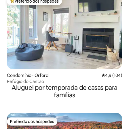
Preferido dos hóspedes
Entre os melhores preferidos dos hóspedes
Condomínio ⋅ Orford
4,9 de uma av
4,9 (104)
Refúgio do Cantão
Aluguel por temporada de casas para
famílias
Preferido dos hóspedes
Preferido dos hóspedes