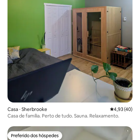
Casa ⋅ Sherbrooke
4,93 de uma a
4,93 (40)
Casa de família. Perto de tudo. Sauna. Relaxamento.
Preferido dos hóspedes
Preferido dos hóspedes