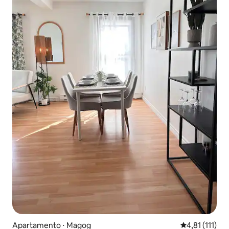
Apartamento ⋅ Magog
4,81 de uma a
4,81 (111)