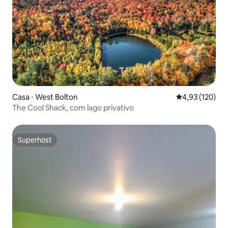
Casa ⋅ West Bolton
4,93 de uma av
4,93 (120)
The Cool Shack, com lago privativo
Superhost
Superhost