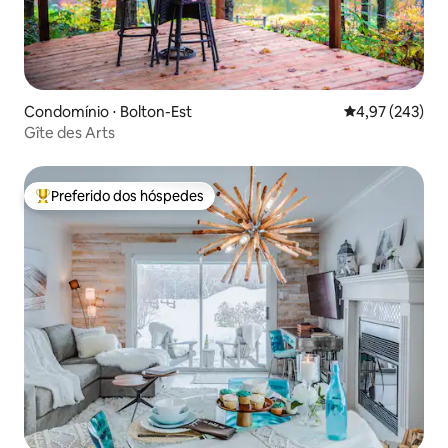
Condomínio ⋅ Bolton-Est
4,97 de uma av
4,97 (243)
Gîte des Arts
Preferido dos hóspedes
Entre os melhores preferidos dos hóspedes