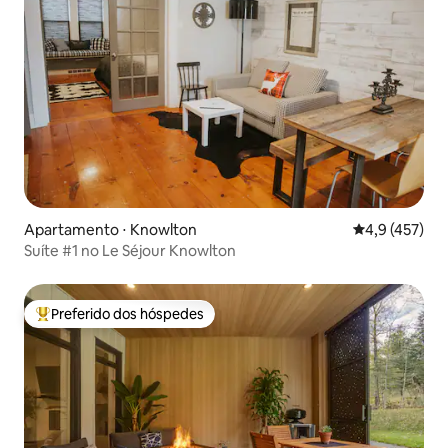
Apartamento ⋅ Knowlton
4,9 de uma av
4,9 (457)
Suíte #1 no Le Séjour Knowlton
Preferido dos hóspedes
Entre os melhores preferidos dos hóspedes