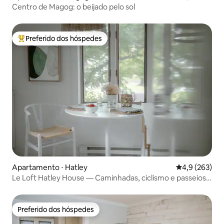
Centro de Magog: o beijado pelo sol
Preferido dos hóspedes
Entre os melhores preferidos dos hóspedes
Apartamento ⋅ Hatley
4,9 de uma av
4,9 (263)
Le Loft Hatley House — Caminhadas, ciclismo e passeios
turísticos
Preferido dos hóspedes
Preferido dos hóspedes