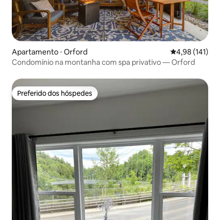
Apartamento ⋅ Orford
4,98 de uma av
4,98 (141)
Condomínio na montanha com spa privativo — Orford
Preferido dos hóspedes
Preferido dos hóspedes