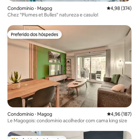
Condomínio ⋅ Magog
4,98 de uma av
4,98 (374)
Chez "Plumes et Bulles" natureza e casulo!
Preferido dos hóspedes
Preferido dos hóspedes
Condomínio ⋅ Magog
4,96 de uma av
4,96 (187)
Le Magogois: condomínio acolhedor com cama king size