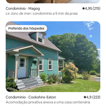
Condomínio ⋅ Magog
4,95 de uma av
4,95 (215)
Le Jonc de mer: condomínio a 5 min da praia
Preferido dos hóspedes
Preferido dos hóspedes
Condomínio ⋅ Cookshire-Eaton
4,9 de uma av
4,9 (223)
Acomodação privativa anexa a uma casa centenária