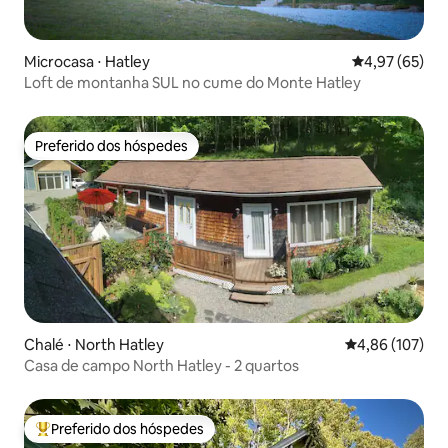
Microcasa ⋅ Hatley
4,97 de uma a
4,97 (65)
Loft de montanha SUL no cume do Monte Hatley
Preferido dos hóspedes
Preferido dos hóspedes
Chalé ⋅ North Hatley
4,86 de uma av
4,86 (107)
Casa de campo North Hatley - 2 quartos
Preferido dos hóspedes
Entre os melhores preferidos dos hóspedes