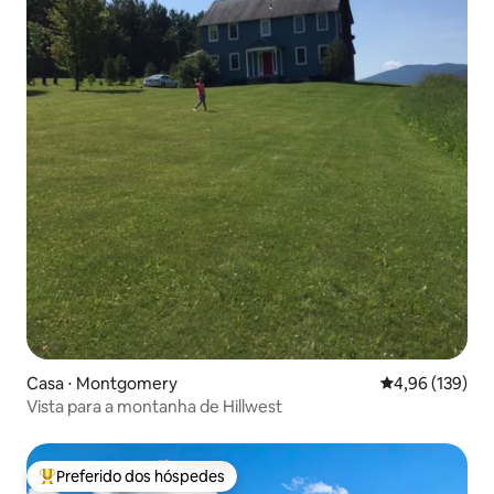
Casa ⋅ Montgomery
4,96 de uma av
4,96 (139)
Vista para a montanha de Hillwest
Preferido dos hóspedes
Entre os melhores preferidos dos hóspedes