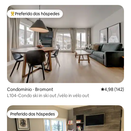
Preferido dos hóspedes
Entre os melhores preferidos dos hóspedes
Condomínio ⋅ Bromont
4,98 de uma av
4,98 (142)
L104-Condo ski in ski out /vélo in vélo out
Preferido dos hóspedes
Preferido dos hóspedes