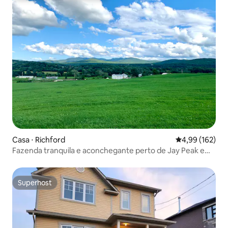
Casa ⋅ Richford
4,99 de uma av
4,99 (162)
Fazenda tranquila e aconchegante perto de Jay Peak e
Sutton
Superhost
Superhost