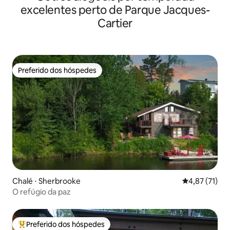
excelentes perto de Parque Jacques-
Cartier
Preferido dos hóspedes
Preferido dos hóspedes
Chalé ⋅ Sherbrooke
4,87 de uma a
4,87 (71)
O refúgio da paz
Preferido dos hóspedes
Entre os melhores preferidos dos hóspedes