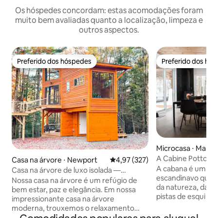
Os hóspedes concordam: estas acomodações foram
muito bem avaliadas quanto a localização, limpeza e
outros aspectos.
Preferido dos hóspedes
Preferido dos hó
Preferido dos hóspedes
Preferido dos hó
Microcasa ⋅ Manson
A Cabine Potton
Casa na árvore ⋅ Newport
4,97 de uma avaliação média de 
4,97 (327)
A cabana é um mini
Casa na árvore de luxo isolada —
escandinavo que 
banheira de hidromassagem e projetor
Nossa casa na árvore é um refúgio de
da natureza, da tr
bem estar, paz e elegância. Em nossa
pistas de esqui n
impressionante casa na árvore
ciclismo e das camin
moderna, trouxemos o relaxamento
chalé foi projeta
para um nível totalmente novo. Cercado