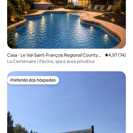
Casa ⋅ Le Val-Saint-François Regional County
4,97 de uma a
4,97 (74)
Municipality
La Centenaire | Piscina, spa e área privativa
Preferido dos hóspedes
Preferido dos hóspedes