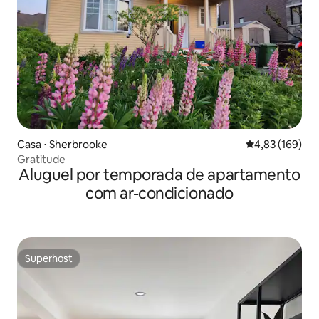
Casa ⋅ Sherbrooke
4,83 de uma av
4,83 (169)
Gratitude
Aluguel por temporada de apartamento
com ar-condicionado
Superhost
Superhost