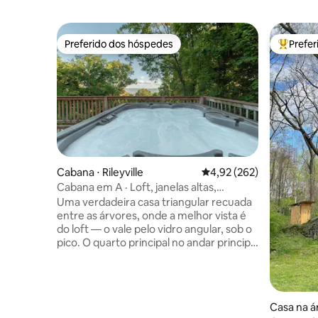
Preferido dos hóspedes
Prefe
Preferido dos hóspedes
Entre os
Cabana ⋅ Rileyville
4,92 de uma avaliação m
4,92 (262)
Cabana em A · Loft, janelas altas,
banheira de hidromassagem
Uma verdadeira casa triangular recuada
entre as árvores, onde a melhor vista é
do loft — o vale pelo vidro angular, sob o
pico. O quarto principal no andar principal
se abre para o deck com a banheira de
hidromassagem a poucos passos de
distância, por isso não há subida depois
de um banho. É realmente tranquilo aqui
Casa na á
em cima: principalmente pássaros e