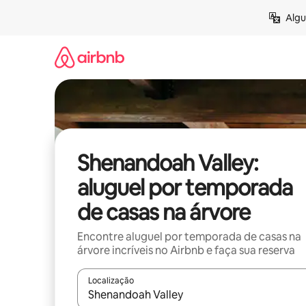
Pular
Algu
para
o
conteúdo
Shenandoah Valley:
aluguel por temporada
de casas na árvore
Encontre aluguel por temporada de casas na
árvore incríveis no Airbnb e faça sua reserva
Localização
Quando os resultados estiverem disponíveis, expl