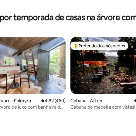
média de 5, 86 avaliações
 por temporada de casas na árvore com
Preferido dos hóspedes
Entre os melhores preferidos d
rvore ⋅ Palmyra
4,82 de uma avaliação média de 5, 460 avalia
4,82 (460)
Cabana ⋅ Afton
4
rvore de luxo com banheira de
Cabana de madeira com vistas!
agem no rio Rivanna
Animais de estimação!