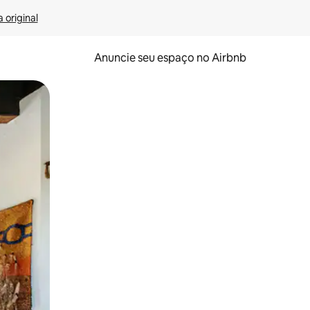
 original
Anuncie seu espaço no Airbnb
 deslizando o dedo na tela.