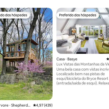
rido dos hóspedes
Preferido dos hóspedes
 melhores preferidos dos hóspedes
Preferido dos hóspedes
édia de 5, 262 avaliações
Casa ⋅ Basye
4
Lux Vistas das Montanhas da Vir
King, 2 Twin
Uma bela casa com vistas incrív
Localizado bem nas pistas de
esqui/bicicleta do Bryce Resort
(entrada/saída de esqui). Relaxe neste
espaço calmo e cheio de estilo. Quatro
quartos incluem dois Master E
banheiros privativos. A área oferece
passeios de barco, pesca, cami
rvore ⋅ Shepherdst
4,97 de uma avaliação média de 5, 439 avalia
4,97 (439)
esqui, mountain bike, golfe, min