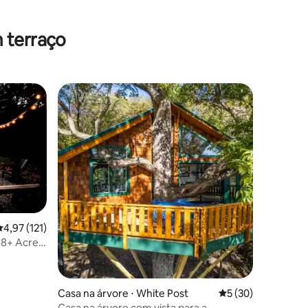
 terraço
os hóspedes
ções
,97 de uma avaliação média de 5, 121 avaliações
4,97 (121)
 8+ Acres!
Casa na árvore ⋅ White Post
5 de uma avaliação
5 (30)
Casa na árvore com vista para a