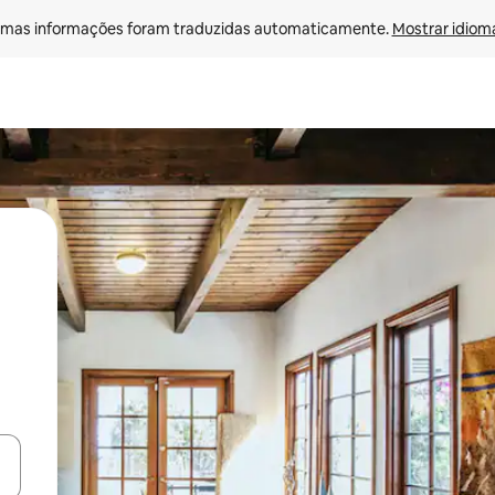
mas informações foram traduzidas automaticamente. 
Mostrar idioma
ore-os usando as seta para cima e para baixo do teclado ou tocando e