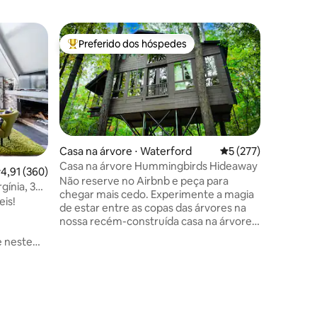
Casa na 
Preferido dos hóspedes
Preferi
Entre os melhores preferidos dos hóspedes
Preferi
Casa na 
Recém-co
uma casa
cercada 
poucos m
Wisp Res
esquecido
2 quartos
Casa na árvore ⋅ Waterford
5 de uma avaliação 
5 (277)
totalmen
Casa na árvore Hummingbirds Hideaway
,91 de uma avaliação média de 5, 360 avaliações
4,91 (360)
estar com
Não reserve no Airbnb e peça para
gínia, 3
espaço de
chegar mais cedo. Experimente a magia
eis!
amplos, 
de estar entre as copas das árvores na
banheira
nossa recém-construída casa na árvore.
borbulha
Se você está procurando uma
e inesque
escapadela romântica, um retiro
relaxar e
tranquilo ou diversão em família, este
nSuite com
topo das 
pedaço do paraíso lhe oferecerá uma
estadia inesquecível. Possui grandes
nhadas,
janelas para vistas deslumbrantes da
ções
i-golfe,
floresta ao redor e marcenaria muito