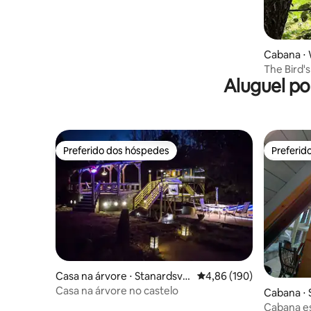
Cabana ⋅
The Bird's
Aluguel po
Preferido dos hóspedes
Preferid
Preferido dos hóspedes
Preferid
Casa na árvore ⋅ Stanardsvill
4,86 de uma avaliação m
4,86 (190)
e
Casa na árvore no castelo
Cabana ⋅ 
Cabana es