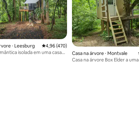
rvore ⋅ Leesburg
4,96 de uma avaliação média de 5, 470 avalia
4,96 (470)
édia de 5, 189 avaliações
omântica isolada em uma casa
Casa na árvore ⋅ Montvale
Casa na árvore Box Elder a uma
caminhada da trilha dos Apalac