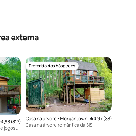
ções
rea externa
Preferido dos hóspedes
Preferido dos hóspedes
Casa na árvore ⋅ Morgantown
4,97 de uma avaliação
4,97 (38)
,93 de uma avaliação média de 5, 317 avaliações
4,93 (317)
Casa na árvore romântica da SIS
e jogos -
ções