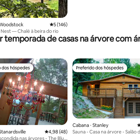
 Woodstock
5 de uma avaliação média de 5, 146 avalia
5 (146)
 Nest — Chalé à beira do rio
r temporada de casas na árvore com á
o dos hóspedes
Preferido dos hóspedes
o dos hóspedes
Preferido dos hóspedes
édia de 5, 190 avaliações
Cabana ⋅ Stanley
4
Sauna - Casa na árvore - Salão d
Stanardsville
4,98 de uma avaliação média de 5, 48 avalia
4,98 (48)
Parque nacional
condida nas árvores - The Blue