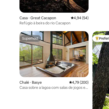
Casa ⋅ Great Cacapon
4,94 de uma avaliação 
4,94 (54)
Refúgio à beira do rio Cacapon
Superhost
Prefe
Superhost
Entre os
Chalé ⋅ Basye
4,79 de uma avaliação m
4,79 (200)
Casa sobre a lagoa com salas de jogos e
vistas