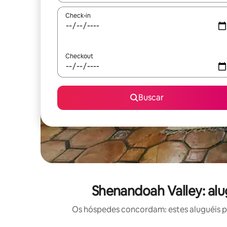
Check-in
Checkout
Buscar
Shenandoah Valley: alu
Os hóspedes concordam: estes aluguéis po