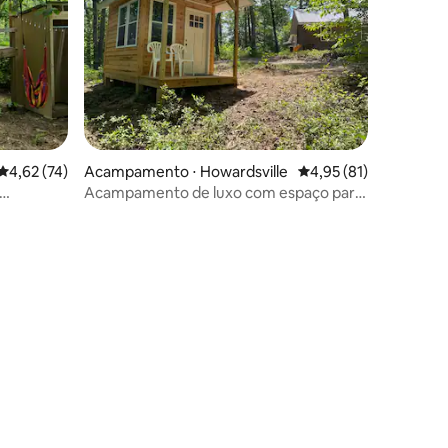
ções
4,62 de uma avaliação média de 5, 74 avaliações
4,62 (74)
Acampamento ⋅ Howardsville
4,95 de uma avaliação
4,95 (81)
Acampamento de luxo com espaço para
hes
passear.