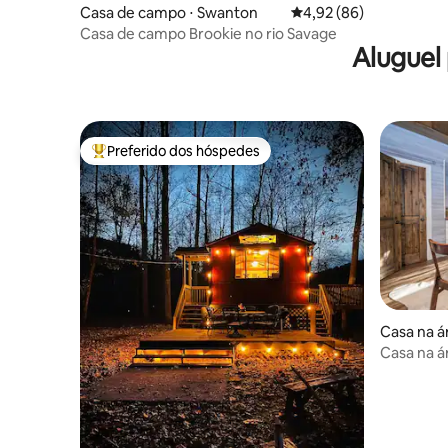
Casa de campo ⋅ Swanton
4,92 de uma avaliação 
4,92 (86)
Casa de campo Brookie no rio Savage
Aluguel
Preferido dos hóspedes
Entre os melhores preferidos dos hóspedes
Casa na á
Casa na á
hidromass