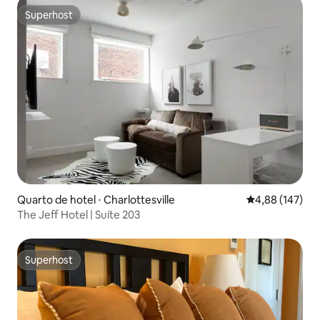
Superhost
Superhost
Quarto de hotel ⋅ Charlottesville
4,88 de uma av
4,88 (147)
The Jeff Hotel | Suíte 203
Superhost
Superhost