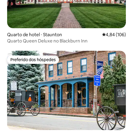
Quarto de hotel ⋅ Staunton
4,84 de uma av
4,84 (106)
Quarto Queen Deluxe no Blackburn Inn
Preferido dos hóspedes
Preferido dos hóspedes