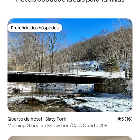
Preferido dos hóspedes
Preferido dos hóspedes
Quarto de hotel ⋅ Slaty Fork
5 de uma a
5 (16)
Morning Glory Inn Snowshoe/Cass Quarto 205