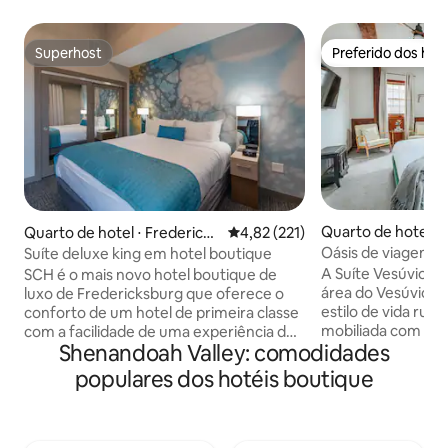
Superhost
Preferido dos hó
Superhost
Preferido dos hó
Quarto de hotel ⋅
Quarto de hotel ⋅ Fredericks
4,82 de uma avaliação média de 
4,82 (221)
burg
Oásis de viagem de
Suíte deluxe king em hotel boutique
da I-81
A Suíte Vesúvio te
SCH é o mais novo hotel boutique de
área do Vesúvio e 
luxo de Fredericksburg que oferece o
estilo de vida rural
conforto de um hotel de primeira classe
mobiliada com uma
com a facilidade de uma experiência de
Shenandoah Valley: comodidades
de estar, estação 
check-in totalmente automatizada.
smart TV (com You
Perfeito para aqueles hóspedes que
populares dos hotéis boutique
acesso a Wi-Fi grat
precisam de uma Estadia Prolongada na
têm um banheiro 
área de Fredericksburg, pois todas as
chuveiro, lavabo in
suítes são um retiro de estilo residencial
sanitário. São for
acolhedor com uma espaçosa sala de