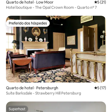
Quarto de hotel ⋅ Low Moor
5 de uma a
5 (21)
Hotel boutique - The Opal Crown Room - Quarto nº 7
Preferido dos hóspedes
Preferido dos hóspedes
Quarto de hotel ⋅ Petersburgh
5 de uma a
5 (17)
Suíte Barksdale - Strawberry Hill Petersburg
Superhost
Superhost