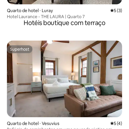
Quarto de hotel ⋅ Luray
5 de uma 
5 (3)
Hotel Laurance - THE LAURA | Quarto 7
Hotéis boutique com terraço
Superhost
Superhost
Quarto de hotel ⋅ Vesuvius
5 de uma 
5 (4)