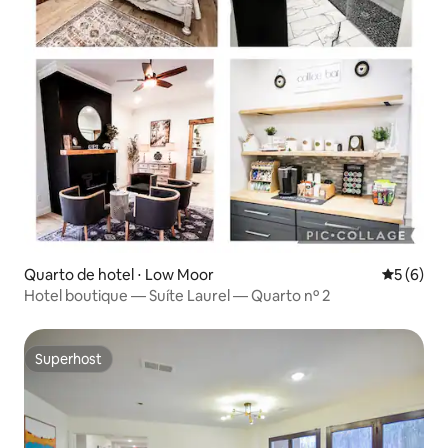
Quarto de hotel ⋅ Low Moor
5 de uma 
5 (6)
Hotel boutique — Suíte Laurel — Quarto nº 2
Superhost
Superhost