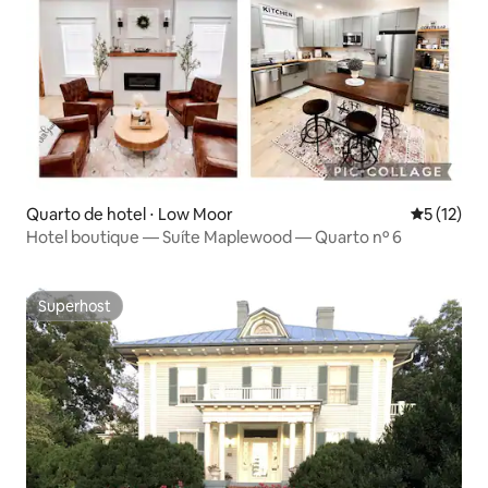
Quarto de hotel ⋅ Low Moor
5 de uma a
5 (12)
Hotel boutique — Suíte Maplewood — Quarto nº 6
Superhost
Superhost