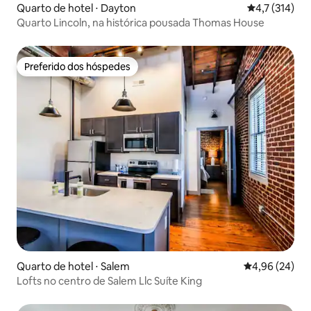
Quarto de hotel ⋅ Dayton
4,7 de uma av
4,7 (314)
Quarto Lincoln, na histórica pousada Thomas House
Preferido dos hóspedes
Preferido dos hóspedes
Quarto de hotel ⋅ Salem
4,96 de uma a
4,96 (24)
Lofts no centro de Salem Llc Suíte King