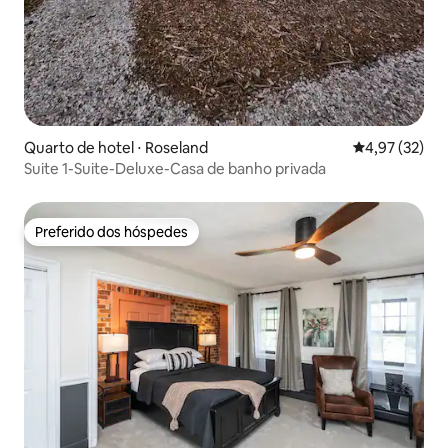
Quarto de hotel ⋅ Roseland
4,97 de uma a
4,97 (32)
Suite 1-Suite-Deluxe-Casa de banho privada
Preferido dos hóspedes
Preferido dos hóspedes