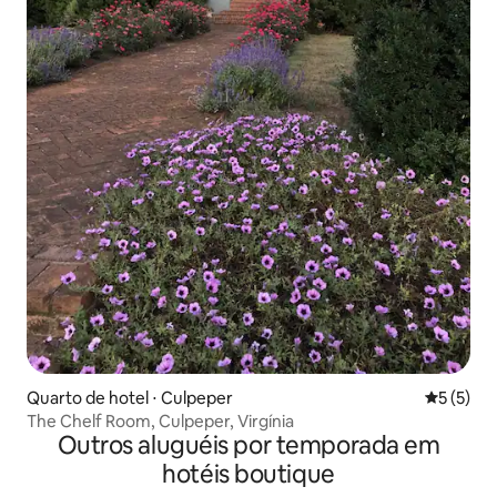
Quarto de hotel ⋅ Culpeper
5 de uma 
5 (5)
The Chelf Room, Culpeper, Virgínia
Outros aluguéis por temporada em
hotéis boutique