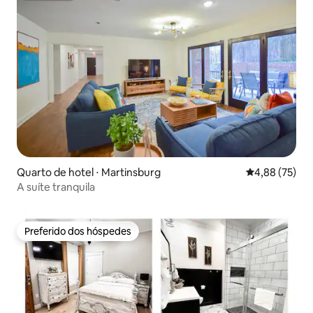
Quarto de hotel ⋅ Martinsburg
4,88 de uma a
4,88 (75)
A suíte tranquila
Preferido dos hóspedes
Preferido dos hóspedes