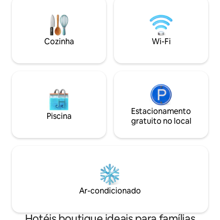
e produtos de higi
estar - um quarto bem equipado
observe que esta 
separado - cozinha completa equipada
animais de estimação. Observe q
com aparelhos Whirlpool, incluindo um
suíte está subind
frigorífico de tamanho completo - gama
Cozinha
Wi-Fi
originárias do mo
- máquina de lavar louça - microondas -
bem como uma máquina de lavar e
secar roupa. Na SCH, nossos hóspedes
têm acesso exclusivo à nossa Clubhouse
de 16.000 pés quadrados, que oferece
café da manhã continental diário
gratuito e espaços de coworking
compartilhados equipados com todos os
Estacionamento
Piscina
itens essenciais necessários para a
gratuito no local
produtividade na estrada. Nosso acesso
ao Clubhouse inclui fitness center de
última geração - piscina estilo resort -
sala de jogos - área de spa com vapor e
sauna, bem como uma sala de
massagem. As ofertas de comodidades
podem mudar devido à pandemia de
Ar-condicionado
COVID19.
Hotéis boutique ideais para famílias