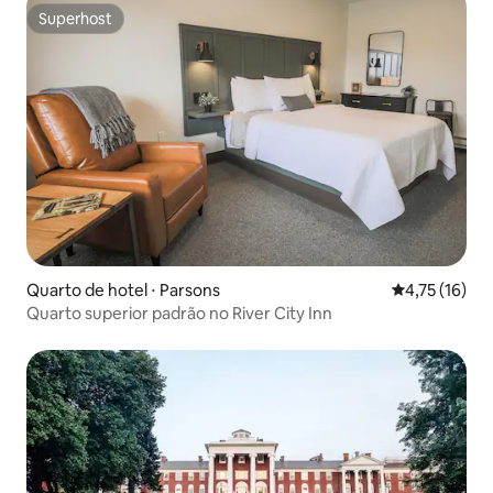
Superhost
Superhost
Quarto de hotel ⋅ Parsons
4,75 de uma a
4,75 (16)
Quarto superior padrão no River City Inn