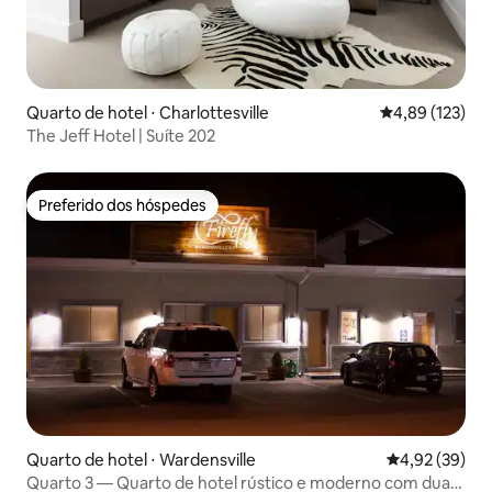
Quarto de hotel ⋅ Charlottesville
4,89 de uma av
4,89 (123)
The Jeff Hotel | Suíte 202
Preferido dos hóspedes
Preferido dos hóspedes
Quarto de hotel ⋅ Wardensville
4,92 de uma a
4,92 (39)
Quarto 3 — Quarto de hotel rústico e moderno com duas