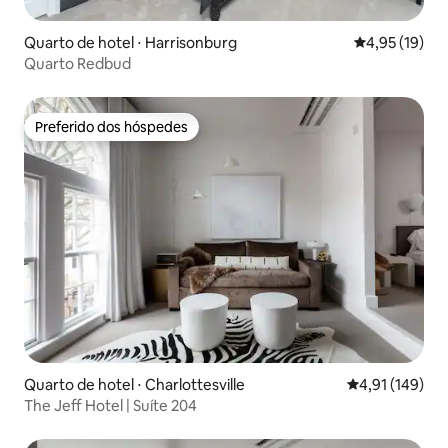
Quarto de hotel ⋅ Harrisonburg
4,95 de uma a
4,95 (19)
Quarto Redbud
Preferido dos hóspedes
Preferido dos hóspedes
Quarto de hotel ⋅ Charlottesville
4,91 de uma av
4,91 (149)
The Jeff Hotel | Suíte 204