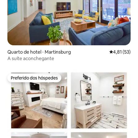
Quarto de hotel ⋅ Martinsburg
4,81 de uma a
4,81 (53)
A suíte aconchegante
Preferido dos hóspedes
Preferido dos hóspedes