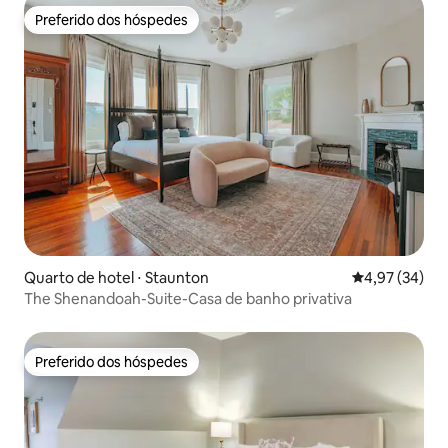
Preferido dos hóspedes
Preferido dos hóspedes
Quarto de hotel ⋅ Staunton
4,97 de uma a
4,97 (34)
The Shenandoah-Suite-Casa de banho privativa
Preferido dos hóspedes
Preferido dos hóspedes