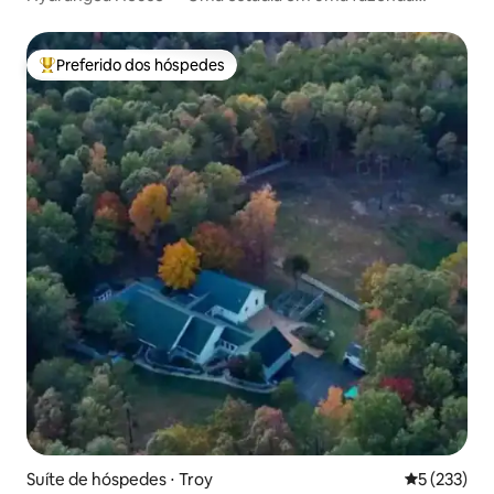
tranquila e iluminada
Preferido dos hóspedes
Entre os melhores preferidos dos hóspedes
Suíte de hóspedes ⋅ Troy
5 de uma av
5 (233)