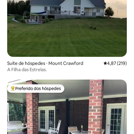
Suíte de hóspedes ⋅ Mount Crawford
4,87 de uma av
4,87 (219)
A Filha das Estrelas.
Preferido dos hóspedes
Entre os melhores preferidos dos hóspedes