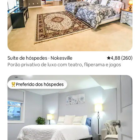
Suíte de hóspedes ⋅ Nokesville
4,88 de uma ava
4,88 (260)
Porão privativo de luxo com teatro, fliperama e jogos
Preferido dos hóspedes
Entre os melhores preferidos dos hóspedes