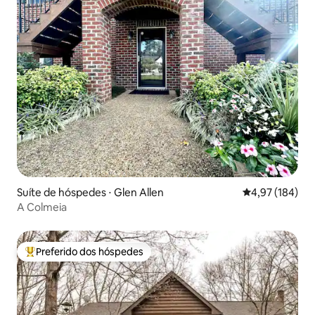
Suíte de hóspedes ⋅ Glen Allen
4,97 de uma av
4,97 (184)
A Colmeia
Preferido dos hóspedes
Entre os melhores preferidos dos hóspedes