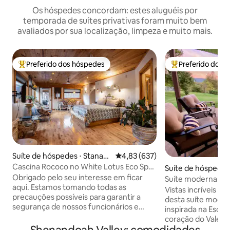
Os hóspedes concordam: estes aluguéis por
temporada de suítes privativas foram muito bem
avaliados por sua localização, limpeza e muito mais.
Preferido dos hóspedes
Preferido dos 
Entre os melhores preferidos dos hóspedes
Entre os melhore
Suíte de hóspedes ⋅ Stanard
4,83 de uma avaliação média de 
4,83 (637)
sville
Cascina Rococo no White Lotus Eco Spa
Suíte de hóspedes
Retreat
Obrigado pelo seu interesse em ficar
ock
Suíte moderna no 
aqui. Estamos tomando todas as
montanha*Cama k
Vistas incríveis pa
precauções possíveis para garantir a
desta suíte mode
segurança de nossos funcionários e
inspirada na Escan
hóspedes usando exclusivamente
coração do Vale d
desinfetantes aprovados pelo CDC e
de caminhadas, vinícolas