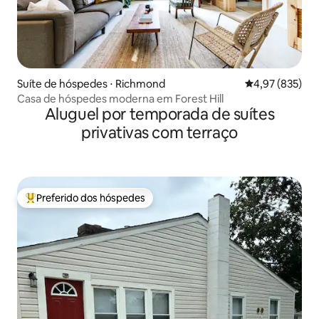
Suíte de hóspedes ⋅ Richmond
4,97 de uma av
4,97 (835)
Casa de hóspedes moderna em Forest Hill
Aluguel por temporada de suítes
privativas com terraço
Preferido dos hóspedes
Entre os melhores preferidos dos hóspedes