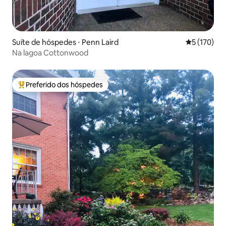
Suíte de hóspedes ⋅ Penn Laird
5 de uma av
5 (170)
Na lagoa Cottonwood
Preferido dos hóspedes
Entre os melhores preferidos dos hóspedes