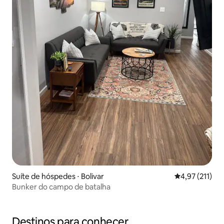
Suíte de hóspedes ⋅ Bolivar
4,97 de uma av
4,97 (211)
Bunker do campo de batalha
Destinos para conhecer