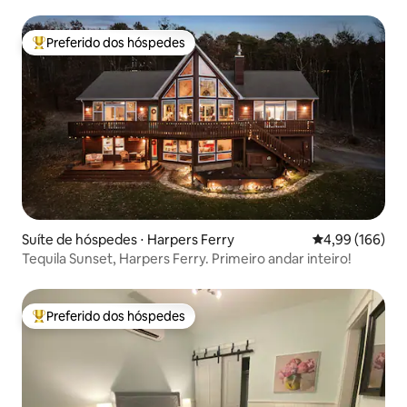
Preferido dos hóspedes
Entre os melhores preferidos dos hóspedes
Suíte de hóspedes ⋅ Harpers Ferry
4,99 de uma av
4,99 (166)
Tequila Sunset, Harpers Ferry. Primeiro andar inteiro!
Preferido dos hóspedes
Entre os melhores preferidos dos hóspedes