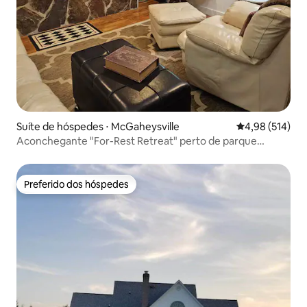
Suíte de hóspedes ⋅ McGaheysville
4,98 de uma av
4,98 (514)
Aconchegante "For-Rest Retreat" perto de parque
nacional, resort, JMU
Preferido dos hóspedes
Preferido dos hóspedes