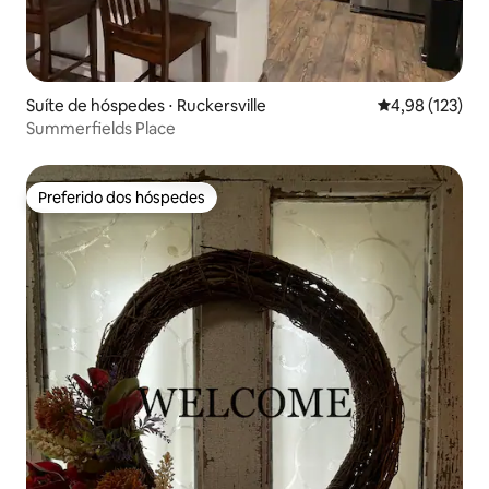
Suíte de hóspedes ⋅ Ruckersville
4,98 de uma av
4,98 (123)
Summerfields Place
Preferido dos hóspedes
Preferido dos hóspedes