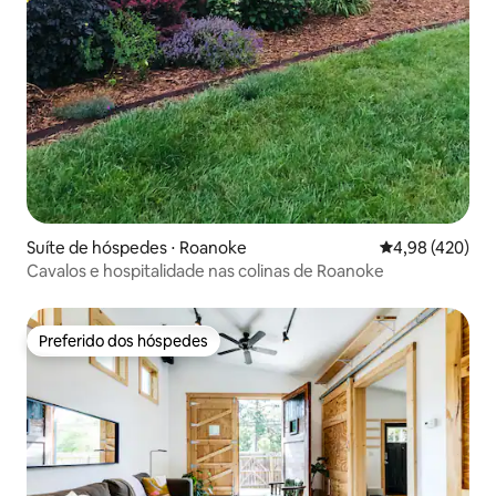
Suíte de hóspedes ⋅ Roanoke
4,98 de uma av
4,98 (420)
Cavalos e hospitalidade nas colinas de Roanoke
Preferido dos hóspedes
Preferido dos hóspedes