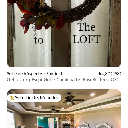
Suíte de hóspedes ⋅ Fairfield
4,87 de uma ava
4,87 (268)
Gettysburg-Esqui-Golfe-Caminhadas-RoseSniffers LOFT
Preferido dos hóspedes
Entre os melhores preferidos dos hóspedes