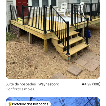
Suíte de hóspedes ⋅ Waynesboro
4,97 de uma av
4,97 (108)
Conforto simples
Preferido dos hóspedes