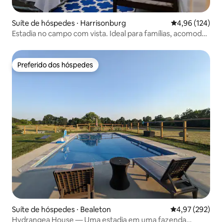
Suíte de hóspedes ⋅ Harrisonburg
4,96 de uma av
4,96 (124)
Estadia no campo com vista. Ideal para famílias, acomoda
4 pessoas ou mais
Preferido dos hóspedes
Preferido dos hóspedes
Suíte de hóspedes ⋅ Bealeton
4,97 de uma av
4,97 (292)
Hydrangea House — Uma estadia em uma fazenda