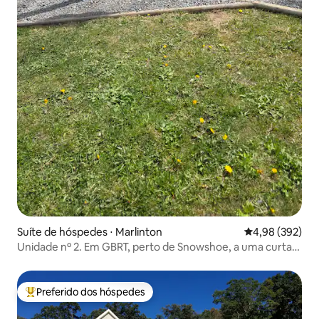
Suíte de hóspedes ⋅ Marlinton
4,98 de uma ava
4,98 (392)
Unidade nº 2. Em GBRT, perto de Snowshoe, a uma curta
distância a pé para comer e fazer compras.
Preferido dos hóspedes
Entre os melhores preferidos dos hóspedes