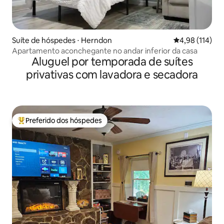
Suíte de hóspedes ⋅ Herndon
4,98 de uma av
4,98 (114)
Apartamento aconchegante no andar inferior da casa
Aluguel por temporada de suítes
privativas com lavadora e secadora
Preferido dos hóspedes
Entre os melhores preferidos dos hóspedes