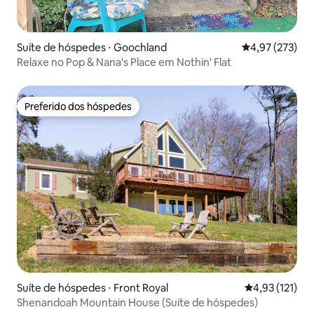
Suíte de hóspedes ⋅ Goochland
4,97 de uma av
4,97 (273)
Relaxe no Pop & Nana's Place em Nothin' Flat
Preferido dos hóspedes
Preferido dos hóspedes
Suíte de hóspedes ⋅ Front Royal
4,93 de uma av
4,93 (121)
Shenandoah Mountain House (Suíte de hóspedes)