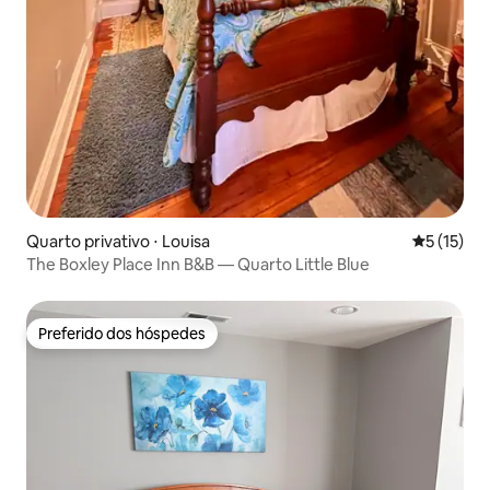
Quarto privativo ⋅ Louisa
5 de uma a
5 (15)
The Boxley Place Inn B&B — Quarto Little Blue
Preferido dos hóspedes
Preferido dos hóspedes