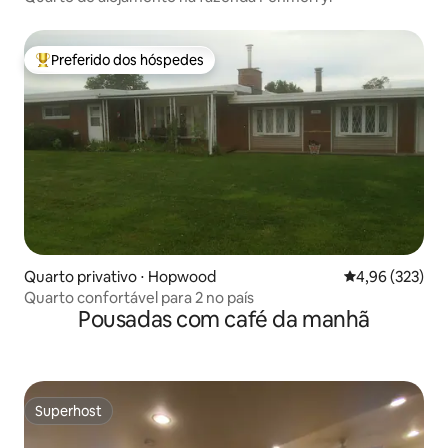
Preferido dos hóspedes
Entre os melhores preferidos dos hóspedes
Quarto privativo ⋅ Hopwood
4,96 de uma av
4,96 (323)
Quarto confortável para 2 no país
Pousadas com café da manhã
Superhost
Superhost