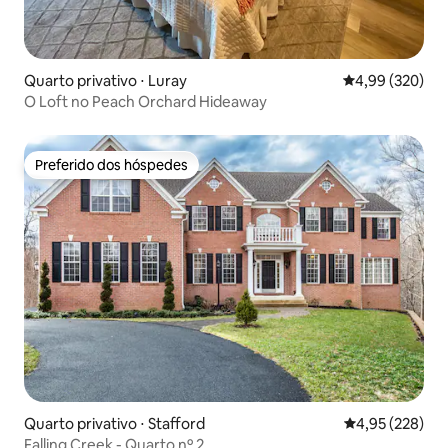
Quarto privativo ⋅ Luray
4,99 de uma ava
4,99 (320)
O Loft no Peach Orchard Hideaway
Preferido dos hóspedes
Preferido dos hóspedes
Quarto privativo ⋅ Stafford
4,95 de uma av
4,95 (228)
Falling Creek - Quarto nº 2