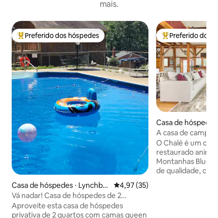
mais.
Preferido dos hóspedes
Preferido dos 
Entre os melhores preferidos dos hóspedes
Entre os melhore
Casa de hóspedes 
ville
A casa de campo 
O Chalé é um cele
restaurado aninha
Montanhas Blue Ridge. Você de
de qualidade, conf
vistas pastorais.
Casa de hóspedes ⋅ Lynchbur
4,97 de uma avaliação média de
4,97 (35)
totalmente licenc
g
Vá nadar! Casa de hóspedes de 2
em uma fazenda de
quartos que aceita animais de estimação
Aproveite esta casa de hóspedes
do Condado de Loudoun
privativa de 2 quartos com camas queen
manhãs você é p