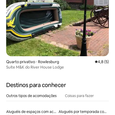
Quarto privativo ⋅ Rowlesburg
4,8 de uma 
4,8 (5)
Suíte M&K do River House Lodge
Destinos para conhecer
Outros tipos de acomodações
Coisas para fazer
Aluguéis de espaços com acesso direto a pistas de esqui
Aluguéis por temporada com cama de altura acessível