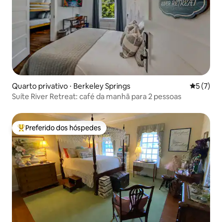
Quarto privativo ⋅ Berkeley Springs
5 de uma 
5 (7)
Suíte River Retreat: café da manhã para 2 pessoas
Preferido dos hóspedes
Entre os melhores preferidos dos hóspedes