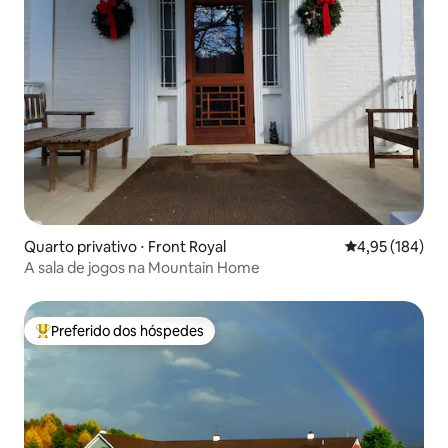
Quarto privativo ⋅ Front Royal
4,95 de uma av
4,95 (184)
A sala de jogos na Mountain Home
Preferido dos hóspedes
Entre os melhores preferidos dos hóspedes