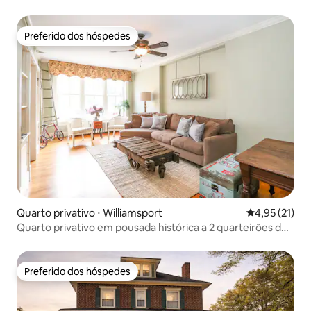
Preferido dos hóspedes
Preferido dos hóspedes
Quarto privativo ⋅ Williamsport
4,95 de uma a
4,95 (21)
Quarto privativo em pousada histórica a 2 quarteirões do
C&O
Preferido dos hóspedes
Preferido dos hóspedes