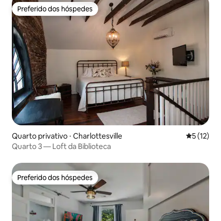
Preferido dos hóspedes
Preferido dos hóspedes
Quarto privativo ⋅ Charlottesville
5 de uma a
5 (12)
Quarto 3 — Loft da Biblioteca
Preferido dos hóspedes
Preferido dos hóspedes