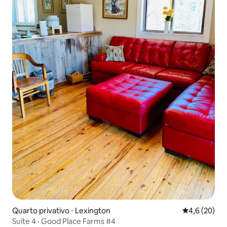
Quarto privativo ⋅ Lexington
4,6 de uma a
4,6 (20)
Suíte 4 · Good Place Farms #4