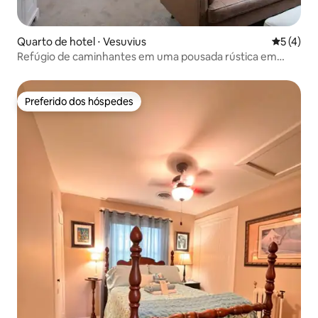
Quarto de hotel ⋅ Vesuvius
5 de uma 
5 (4)
Refúgio de caminhantes em uma pousada rústica em
Grist Mill
Preferido dos hóspedes
Preferido dos hóspedes