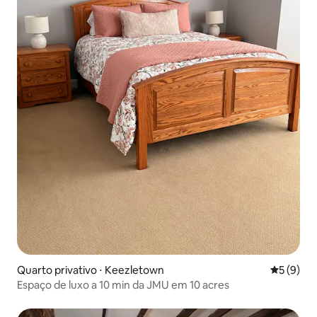
Quarto privativo ⋅ Keezletown
5 de uma 
5 (9)
Espaço de luxo a 10 min da JMU em 10 acres