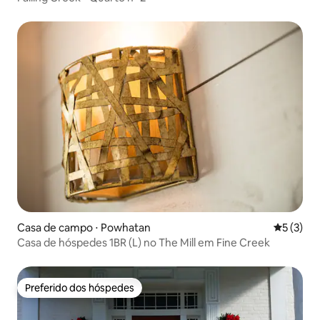
Casa de campo ⋅ Powhatan
5 de uma 
5 (3)
Casa de hóspedes 1BR (L) no The Mill em Fine Creek
Preferido dos hóspedes
Preferido dos hóspedes