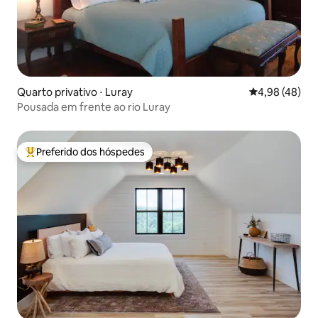
Quarto privativo ⋅ Luray
4,98 de uma a
4,98 (48)
Pousada em frente ao rio Luray
Preferido dos hóspedes
Entre os melhores preferidos dos hóspedes