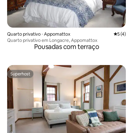
Quarto privativo ⋅ Appomattox
5 de uma 
5 (4)
Quarto privativo em Longacre, Appomattox
Pousadas com terraço
Superhost
Superhost