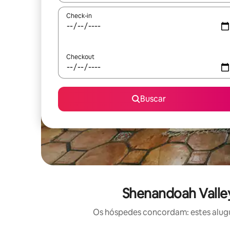
Check-in
Checkout
Buscar
Shenandoah Valley
Os hóspedes concordam: estes alugu