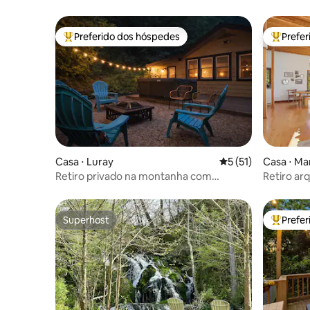
Preferido dos hóspedes
Prefe
Entre os melhores preferidos dos hóspedes
Entre os
Casa ⋅ Luray
5 de uma avaliação 
5 (51)
Casa ⋅ Ma
Retiro privado na montanha com
Retiro ar
banheira de hidromassagem e fogueiras
montanha
Superhost
Prefe
Superhost
Entre os