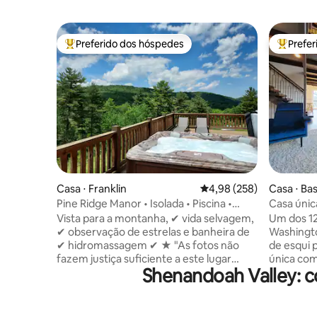
Preferido dos hóspedes
Prefe
Entre os melhores preferidos dos hóspedes
Entre os
Casa ⋅ Franklin
4,98 de uma avaliação m
4,98 (258)
Casa ⋅ Ba
Pine Ridge Manor • Isolada • Piscina •
Casa únic
Fogueira • Churrasqueira
Bryce Res
Vista para a montanha, ✔ vida selvagem,
Um dos 12
✔ observação de estrelas e banheira de
Washingt
✔ hidromassagem ✔ ★ "As fotos não
de esqui perto de
fazem justiça suficiente a este lugar
única com
Shenandoah Valley: 
maravilhoso!" Sala de✣ jogos com mesa
montanha
de bilhar ✣ Quintal com fogueira +
1,6 km do
madeira ✣ Deck com banheira de
bom gosto
hidromassagem + espreguiçadeiras
Abrir e br