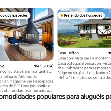
rido dos hóspedes
Preferido dos hóspedes
 melhores preferidos dos hóspedes
Entre os melhores preferidos d
Casa ⋅ Afton
4
Casa com vista para a montanh
Ridge Parkway
Casa octogonal única com vista
édia de 5, 258 avaliações
sye
4,95 de uma avaliação média de 5, 134 avalia
4,95 (134)
deslumbrantes para as montan
a com vista para a montanha no
Ridge da Virgínia. Localizada a 2
ort!
 melhores Airbnbs da
I-64, a 15 minutos do centro de
onian Magazine para escapadas
Waynesboro e a 25 minutos de 
 DC! Uma joia bonita e
Charlottesville e UVA. Planta de
 vistas deslumbrantes para a
aberto, perfeita para reunir e v
comodidades populares para aluguéis p
 no Bryce Resort. A menos de
longo alcance de 180 graus em
 alojamento. Atualizado com
todos os quartos. Cozinha tot
 e luxuosamente mobiliado.
equipada e renovada. Lençóis 
ilhante com grandes janelas -
de cama de qualidade. Decora