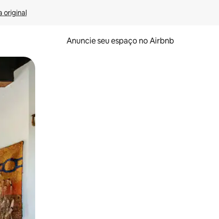
 original
Anuncie seu espaço no Airbnb
 deslizando o dedo na tela.