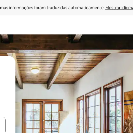
mas informações foram traduzidas automaticamente. 
Mostrar idioma
ore-os usando as seta para cima e para baixo do teclado ou tocando e