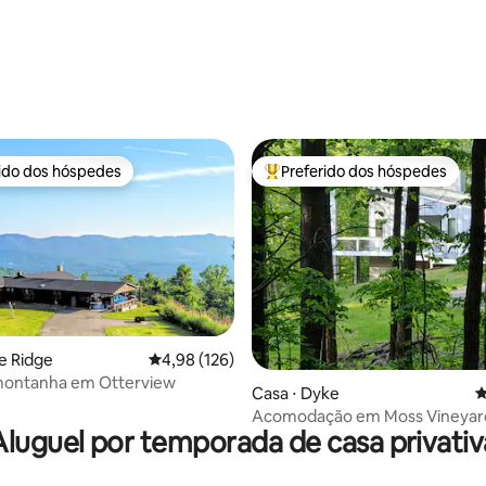
rido dos hóspedes
Preferido dos hóspedes
 melhores preferidos dos hóspedes
Entre os melhores preferidos d
ue Ridge
4,98 de uma avaliação média de 5, 126 avalia
4,98 (126)
édia de 5, 188 avaliações
montanha em Otterview
Casa ⋅ Dyke
4
Acomodação em Moss Vineyar
Aluguel por temporada de casa privativ