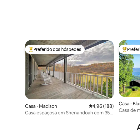
Preferido dos hóspedes
Prefe
Entre os melhores preferidos dos hóspedes
Entre os
Casa ⋅ Bl
Casa ⋅ Madison
4,96 de uma avaliação m
4,96 (188)
Casa de 
Casa espaçosa em Shenandoah com 35
acres privativos