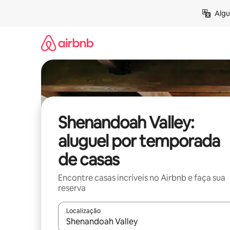
Pular
Algu
para
o
conteúdo
Shenandoah Valley:
aluguel por temporada
de casas
Encontre casas incríveis no Airbnb e faça sua
reserva
Localização
Quando os resultados estiverem disponíveis, expl