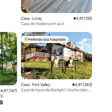
Casa ⋅ Luray
4,91 de uma avaliação 
4,91 (133)
Casa de madeira em azul
Preferido dos hóspedes
os hóspedes
Entre os melhores preferidos dos hóspedes
ções
Casa ⋅ Fort Valley
4,97 de uma avaliação 
4,97 (263)
Casa de fazenda Starlight | Aceita cães +
,97 de uma avaliação média de 5, 147 avaliações
4,97 (147)
vista para a montanha
ds
a