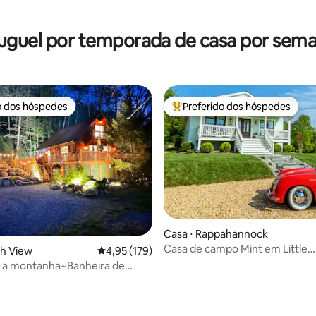
uguel por temporada de casa por sem
o dos hóspedes
Preferido dos hóspedes
o dos hóspedes
Entre os melhores preferidos d
Casa ⋅ Rappahannock
Casa de campo Mint em Little
édia de 5, 282 avaliações
gh View
4,95 de uma avaliação média de 5, 179 avalia
4,95 (179)
Washington
a a montanha~Banheira de
sagem na caverna~50
as de ATV~Pesca~Natação