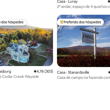
édia de 5, 127 avaliações
Casa ⋅ Luray
4
2º andar, espaço de 4 quartos 
piscina e lareira
o dos hóspedes
Preferido dos hóspedes
o dos hóspedes
Entre os melhores preferidos d
rasburg
4,76 de uma avaliação média de 5, 303 avalia
4,76 (303)
édia de 5, 110 avaliações
Casa ⋅ Stanardsville
4
de Cedar Creek Wayside
Casa de campo na fazenda com
para Blue Ridge a 15 minutos d