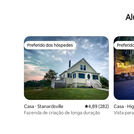
Al
Preferido dos hóspedes
Preferid
Preferido dos hóspedes
Preferid
Casa ⋅ Stanardsville
4,89 de uma avaliação m
4,89 (282)
Casa ⋅ Hi
Fazenda de criação de longa duração
Vista par
hidromas
Ac~Trilh