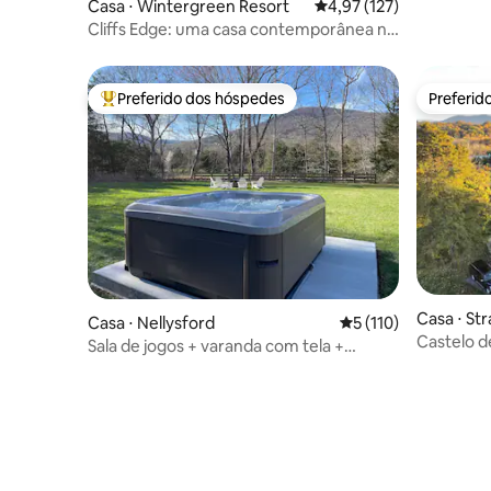
Casa ⋅ Wintergreen Resort
4,97 de uma avaliação m
4,97 (127)
Cliffs Edge: uma casa contemporânea na
montanha
Preferido dos hóspedes
Preferid
Entre os melhores preferidos dos hóspedes
Preferid
Casa ⋅ St
Casa ⋅ Nellysford
5 de uma avaliação m
5 (110)
Castelo 
Sala de jogos + varanda com tela +
banheira de hidromassagem + fogueira
na 151