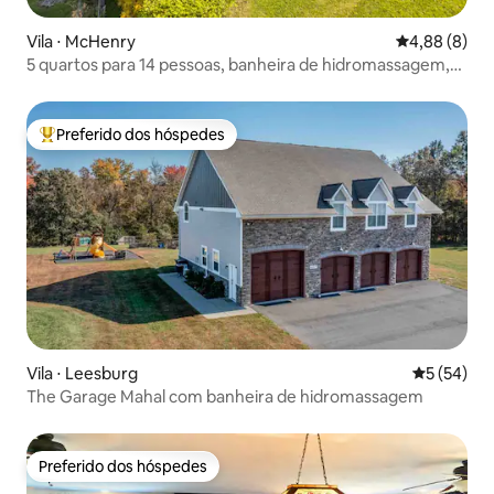
Vila ⋅ McHenry
4,88 de uma 
4,88 (8)
5 quartos para 14 pessoas, banheira de hidromassagem,
mesa de sinuca, a 5 min do lago
Preferido dos hóspedes
Entre os melhores preferidos dos hóspedes
Vila ⋅ Leesburg
5 de uma a
5 (54)
The Garage Mahal com banheira de hidromassagem
Preferido dos hóspedes
Preferido dos hóspedes