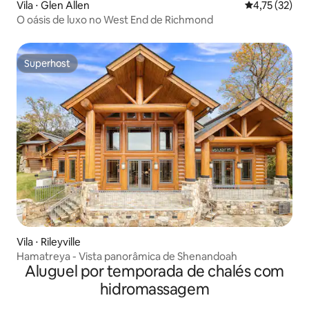
Vila ⋅ Glen Allen
4,75 de uma a
4,75 (32)
O oásis de luxo no West End de Richmond
Superhost
Superhost
Vila ⋅ Rileyville
Hamatreya - Vista panorâmica de Shenandoah
Aluguel por temporada de chalés com
hidromassagem