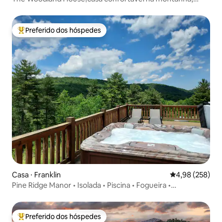
banheira de hidromassagem, vista
Preferido dos hóspedes
Entre os melhores preferidos dos hóspedes
Casa ⋅ Franklin
4,98 de uma ava
4,98 (258)
Pine Ridge Manor • Isolada • Piscina • Fogueira •
Churrasqueira
Preferido dos hóspedes
Entre os melhores preferidos dos hóspedes