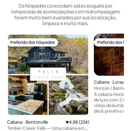
Os hóspedes concordam: estes aluguéis por
temporada de acomodações com hidromassagem
foram muito bem avaliados por sua localização,
limpeza e muito mais.
Preferido dos hóspedes
Preferido dos hó
Preferido dos hóspedes
Preferido dos hó
Cabana ⋅ Luray
Horizon | Banheir
lareiras, sauna, t
A cabana Horizon 
elétricos
de luxo com 2 qu
vistas deslumbran
deck privativo de 
banheira de hidr
frio e sauna a vap
Cabana ⋅ Bentonville
4,96 de uma avaliação média de 
4,96 (234)
relaxar ao máximo. No interior,
Timber Creek: Falls — Uma cabana em