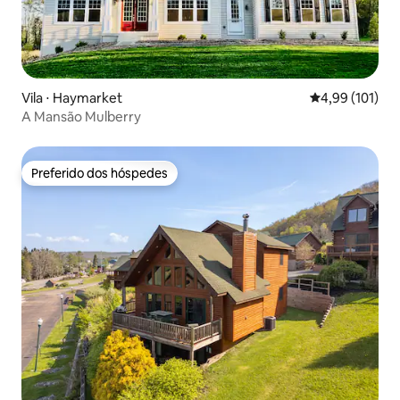
Vila ⋅ Haymarket
4,99 de uma av
4,99 (101)
A Mansão Mulberry
Preferido dos hóspedes
Preferido dos hóspedes