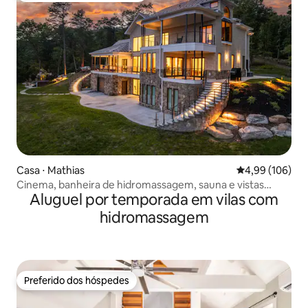
Casa ⋅ Mathias
4,99 de uma av
4,99 (106)
Cinema, banheira de hidromassagem, sauna e vistas
Aluguel por temporada em vilas com
épicas!
hidromassagem
Preferido dos hóspedes
Preferido dos hóspedes