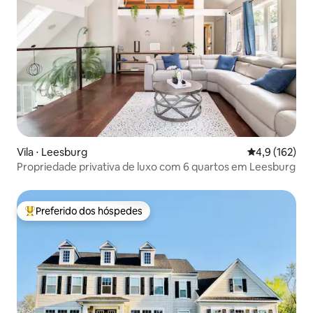
Vila ⋅ Leesburg
4,9 de uma av
4,9 (162)
Propriedade privativa de luxo com 6 quartos em Leesburg
Preferido dos hóspedes
Entre os melhores preferidos dos hóspedes