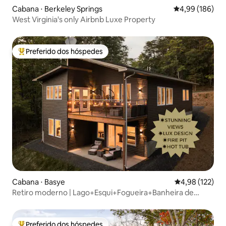
Cabana ⋅ Berkeley Springs
4,99 de uma av
4,99 (186)
West Virginia's only Airbnb Luxe Property
Preferido dos hóspedes
Entre os melhores preferidos dos hóspedes
Cabana ⋅ Basye
4,98 de uma av
4,98 (122)
Retiro moderno | Lago+Esqui+Fogueira+Banheira de
hidromassagem
Preferido dos hóspedes