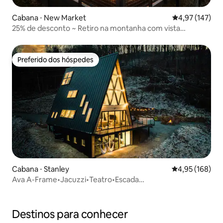
Cabana ⋅ New Market
4,97 de uma av
4,97 (147)
25% de desconto ~ Retiro na montanha com vista
deslumbrante
Preferido dos hóspedes
Preferido dos hóspedes
Cabana ⋅ Stanley
4,95 de uma av
4,95 (168)
Ava A-Frame•Jacuzzi•Teatro•Escada
escondida•Carregamento de veículos elétricos
Destinos para conhecer