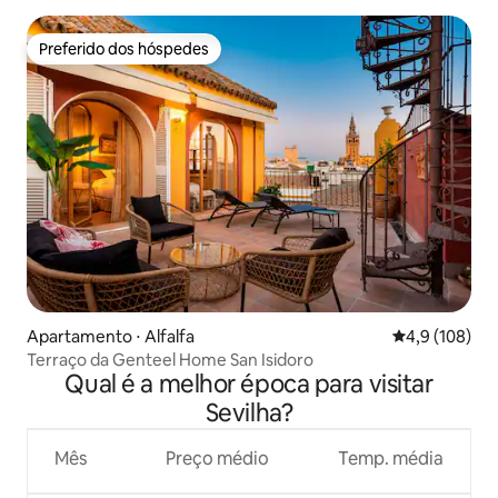
Preferido dos hóspedes
Preferido dos hóspedes
Apartamento ⋅ Alfalfa
4,9 de uma av
4,9 (108)
Terraço da Genteel Home San Isidoro
Qual é a melhor época para visitar
Sevilha?
Mês
Preço médio
Temp. média