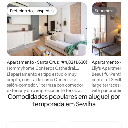
Preferido dos hóspedes
Superhost
Preferido dos hóspedes
Superhost
Apartamento ⋅ Santa Cruz
4,82 de uma avaliação média de 5,
4,82 (1.630)
Apartamento ⋅ Ca
uo
Hommyhome Conteros Cathedral,
Elly's Apartments
cobertura com terraço...
cama queen size e.
El apartamento es tipo estudio muy
Beautiful Penthous
amplio, consta de cama Queen size,
center of Seville. I
salón-comedor, 1 terraza con comedor
large terraces and
exterior y otra impresionante terraza
with panoramic view
Comodidades populares em aluguel por
con sofá, ducha y tumbonas, 2 terrazas
light and large apt
privadas con vistas privilegiadas de la
large terrace and
temporada em Sevilha
Catedral. Las vistas son inmejorables. El
the top floor of a 
apartamento cuenta con un diseño
building, restaure
moderno y elegante, y ha sido
architect. The apt 
cuidadosamente equipado para
entrance and on th