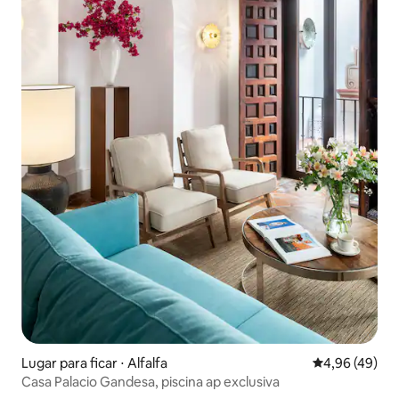
Lugar para ficar ⋅ Alfalfa
4,96 de uma a
4,96 (49)
Casa Palacio Gandesa, piscina ap exclusiva