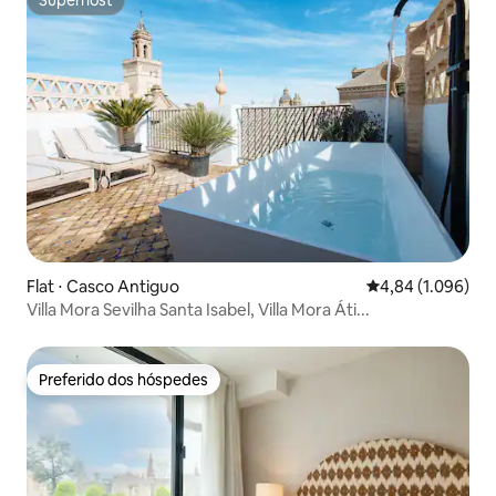
Superhost
Superhost
Flat ⋅ Casco Antiguo
4,84 de uma aval
4,84 (1.096)
Villa Mora Sevilha Santa Isabel, Villa Mora Áti...
Preferido dos hóspedes
Preferido dos hóspedes