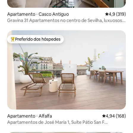
Apartamento ⋅ Casco Antiguo
4,9 de uma av
4,9 (319)
Gravina 31 Apartamentos no centro de Sevilha, luxuosos...
Preferido dos hóspedes
Entre os melhores preferidos dos hóspedes
Apartamento ⋅ Alfalfa
4,94 de uma av
4,94 (168)
Apartamentos de José María 1, Suíte Pátio San F...