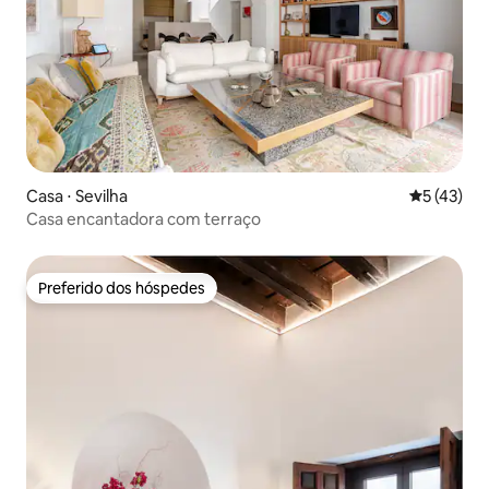
Casa ⋅ Sevilha
5 de uma a
5 (43)
Casa encantadora com terraço
Preferido dos hóspedes
Preferido dos hóspedes