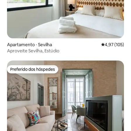
Apartamento ⋅ Sevilha
4,97 de uma av
4,97 (105)
Aproveite Sevilha, Estúdio
Preferido dos hóspedes
Preferido dos hóspedes