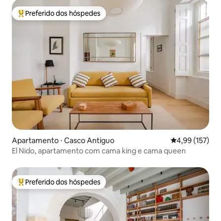
Preferido dos hóspedes
Entre os melhores preferidos dos hóspedes
Apartamento ⋅ Casco Antiguo
4,99 de uma av
4,99 (157)
El Nido, apartamento com cama king e cama queen
Preferido dos hóspedes
Entre os melhores preferidos dos hóspedes