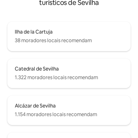
turísticos de Sevilha
escaleras que bajan a la segunda planta y
hay una puerta de cristal para salir al
pasillo, al lado de la puerta, hay un
pequeño gancho que tiene la llave de
esta puerta, para acceder al pasillo.
Ilha de la Cartuja
38 moradores locais recomendam
Catedral de Sevilha
1.322 moradores locais recomendam
Alcázar de Sevilha
1.154 moradores locais recomendam