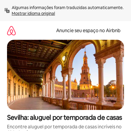
Pular
Algumas informações foram traduzidas automaticamente. 
para
Mostrar idioma original
o
conteúdo
Anuncie seu espaço no Airbnb
Sevilha: aluguel por temporada de casas
Encontre aluguel por temporada de casas incríveis no