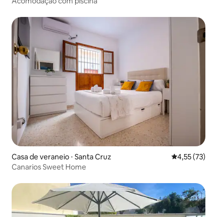
Acomodação com piscina
Casa de veraneio ⋅ Santa Cruz
4,55 de uma a
4,55 (73)
Canarios Sweet Home