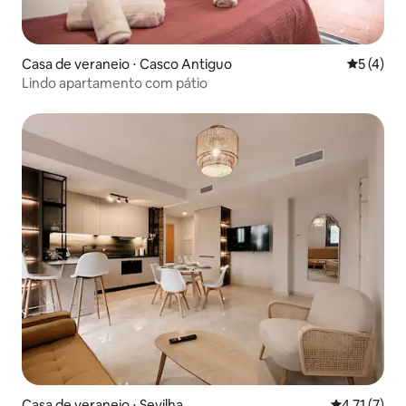
Casa de veraneio ⋅ Casco Antiguo
5 de uma 
5 (4)
Lindo apartamento com pátio
Casa de veraneio ⋅ Sevilha
4,71 de uma 
4,71 (7)