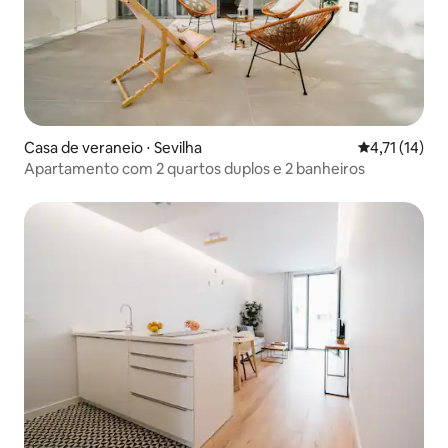
Casa de veraneio ⋅ Sevilha
4,71 de uma a
4,71 (14)
Apartamento com 2 quartos duplos e 2 banheiros