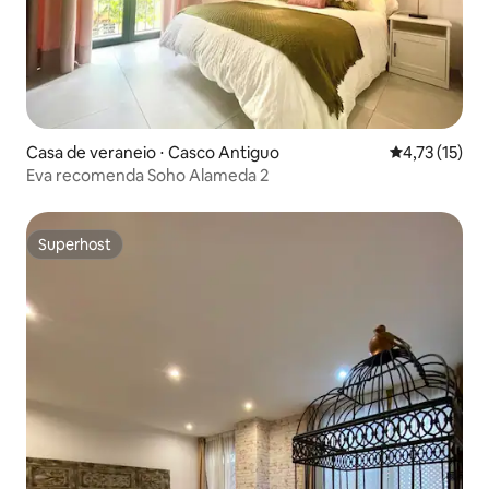
Casa de veraneio ⋅ Casco Antiguo
4,73 de uma a
4,73 (15)
Eva recomenda Soho Alameda 2
Superhost
Superhost