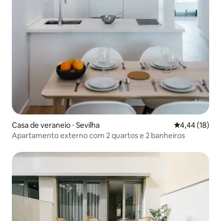
Casa de veraneio ⋅ Sevilha
4,44 de uma a
4,44 (18)
Apartamento externo com 2 quartos e 2 banheiros