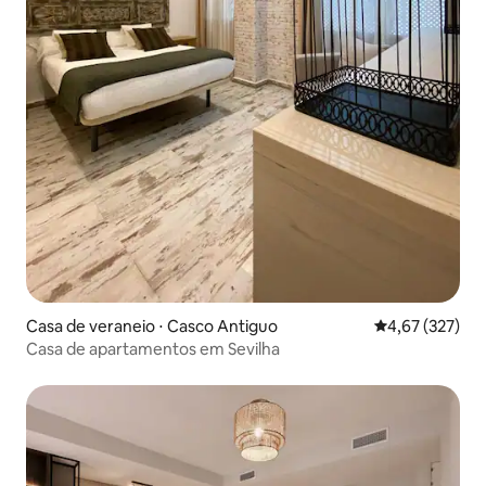
Casa de veraneio ⋅ Casco Antiguo
4,67 de uma av
4,67 (327)
Casa de apartamentos em Sevilha