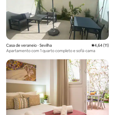
Casa de veraneio ⋅ Sevilha
4,64 de uma a
4,64 (11)
Apartamento com 1 quarto completo e sofá-cama