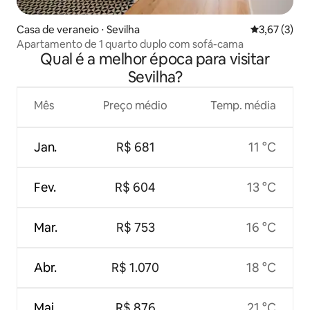
Casa de veraneio ⋅ Sevilha
3,67 de uma 
3,67 (3)
Apartamento de 1 quarto duplo com sofá-cama
Qual é a melhor época para visitar
Sevilha?
Mês
Preço médio
Temp. média
Jan.
R$ 681
11 °C
Fev.
R$ 604
13 °C
Mar.
R$ 753
16 °C
Abr.
R$ 1.070
18 °C
Mai.
R$ 876
21 °C