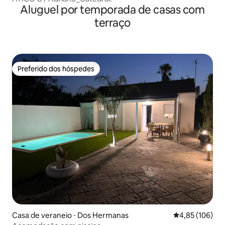
Aluguel por temporada de casas com
terraço
Preferido dos hóspedes
Preferido dos hóspedes
Casa de veraneio ⋅ Dos Hermanas
4,85 de uma av
4,85 (106)