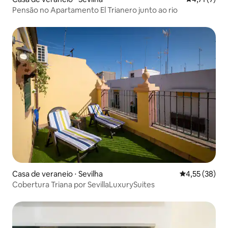
Pensão no Apartamento El Trianero junto ao rio
Casa de veraneio ⋅ Sevilha
4,55 de uma a
4,55 (38)
Cobertura Triana por SevillaLuxurySuites