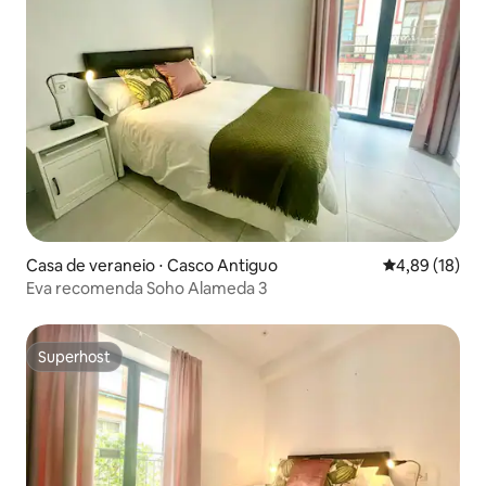
Casa de veraneio ⋅ Casco Antiguo
4,89 de uma a
4,89 (18)
Eva recomenda Soho Alameda 3
Superhost
Superhost