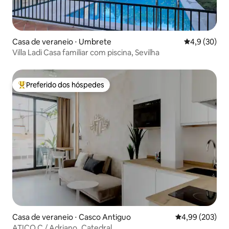
Casa de veraneio ⋅ Umbrete
4,9 de uma a
4,9 (30)
Villa Ladi Casa familiar com piscina, Sevilha
Preferido dos hóspedes
Entre os melhores preferidos dos hóspedes
Casa de veraneio ⋅ Casco Antiguo
4,99 de uma ava
4,99 (203)
ATICO C / Adriano_Catedral.