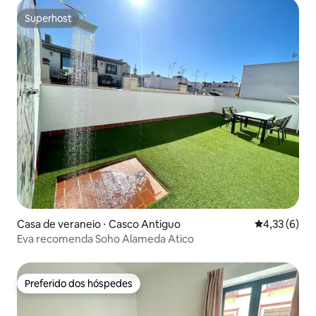
Superhost
Superhost
Casa de veraneio ⋅ Casco Antiguo
4,33 de uma 
4,33 (6)
Eva recomenda Soho Alameda Atico
Preferido dos hóspedes
Preferido dos hóspedes