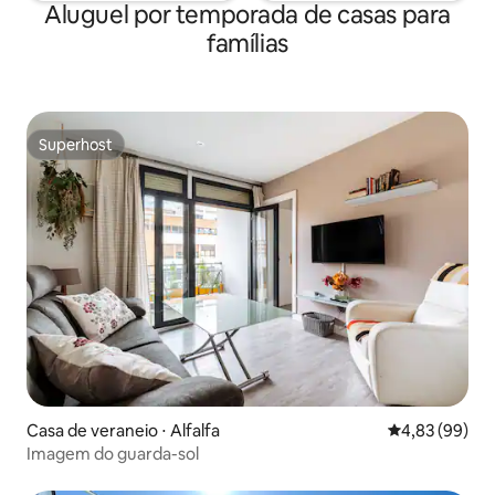
Aluguel por temporada de casas para
famílias
Superhost
Superhost
Casa de veraneio ⋅ Alfalfa
4,83 de uma a
4,83 (99)
Imagem do guarda-sol