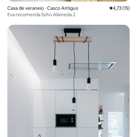
Casa de veraneio ⋅ Casco Antiguo
4,73 de uma a
4,73 (15)
Eva recomenda Soho Alameda 2