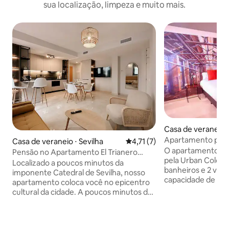
sua localização, limpeza e muito mais.
Casa de veraneio ⋅
Apartamento para
Casa de veraneio ⋅ Sevilha
4,71 de uma avaliação média d
4,71 (7)
O apartamento 
Pensão no Apartamento El Trianero
pela Urban Colours
junto ao rio
Localizado a poucos minutos da
banheiros e 2 var
imponente Catedral de Sevilha, nosso
capacidade de até
apartamento coloca você no epicentro
principal com cam
cultural da cidade. A poucos minutos de
e janela; segundo
distância, a icônica Puente de Triana
camas de 90cm ca
convida você a atravessar o rio e
terceiro quarto, 
explorar o bairro vibrante que leva seu
90cm cada, e uma 