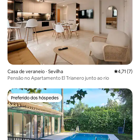
Casa de veraneio ⋅ Sevilha
4,71 de uma 
4,71 (7)
Pensão no Apartamento El Trianero junto ao rio
Preferido dos hóspedes
Preferido dos hóspedes