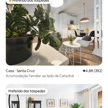
Preferido dos hóspedes
Entre os melhores preferidos dos hóspedes
Casa ⋅ Santa Cruz
4,88 de uma ava
4,88 (392)
Acomodação familiar ao lado da Catedral
Preferido dos hóspedes
Preferido dos hóspedes