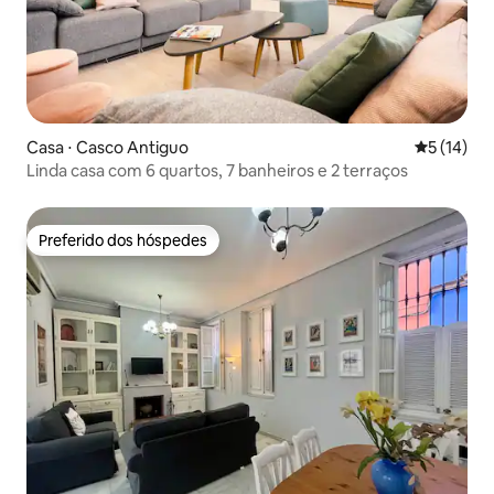
Casa ⋅ Casco Antiguo
5 de uma a
5 (14)
Linda casa com 6 quartos, 7 banheiros e 2 terraços
Preferido dos hóspedes
Preferido dos hóspedes