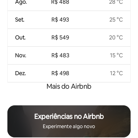
Ago.
R$ 488
28 °C
Set.
R$ 493
25 °C
Out.
R$ 549
20 °C
Nov.
R$ 483
15 °C
Dez.
R$ 498
12 °C
Mais do Airbnb
Experiências no Airbnb
Experimente algo novo