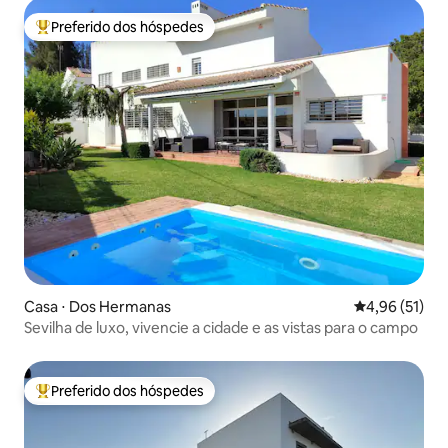
Preferido dos hóspedes
Entre os melhores preferidos dos hóspedes
Casa ⋅ Dos Hermanas
4,96 de uma a
4,96 (51)
Sevilha de luxo, vivencie a cidade e as vistas para o campo
Preferido dos hóspedes
Entre os melhores preferidos dos hóspedes