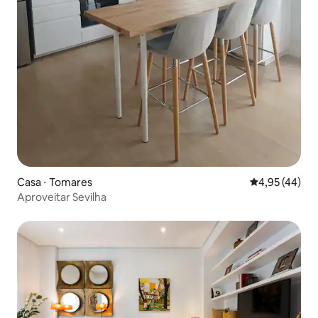
Casa ⋅ Tomares
4,95 de uma a
4,95 (44)
Aproveitar Sevilha