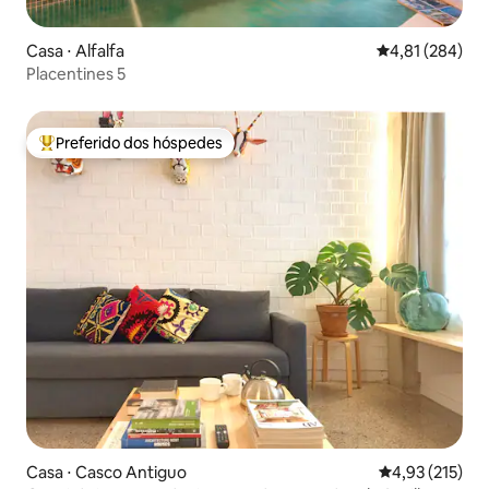
Casa ⋅ Alfalfa
4,81 de uma av
4,81 (284)
Placentines 5
Preferido dos hóspedes
Entre os melhores preferidos dos hóspedes
Casa ⋅ Casco Antiguo
4,93 de uma av
4,93 (215)