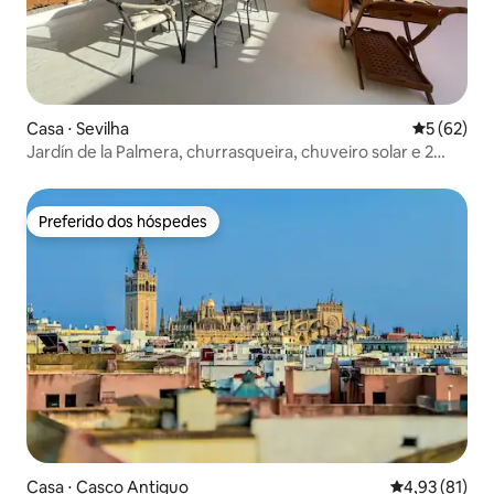
Casa ⋅ Sevilha
5 de uma a
5 (62)
Jardín de la Palmera, churrasqueira, chuveiro solar e 2
vagas de estacionamento
Preferido dos hóspedes
Preferido dos hóspedes
Casa ⋅ Casco Antiguo
4,93 de uma a
4,93 (81)