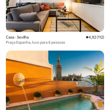
Casa ⋅ Sevilha
4,92 de uma av
4,92 (112)
Praça Espanha, luxo para 6 pessoas