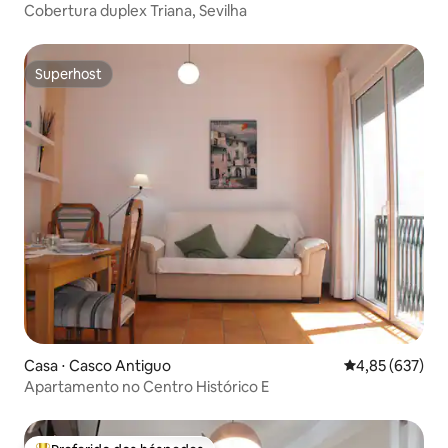
Cobertura duplex Triana, Sevilha
Superhost
Superhost
Casa ⋅ Casco Antiguo
4,85 de uma av
4,85 (637)
Apartamento no Centro Histórico E