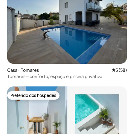
Casa ⋅ Tomares
5 de uma a
5 (58)
Tomares – conforto, espaço e piscina privativa
Preferido dos hóspedes
Preferido dos hóspedes