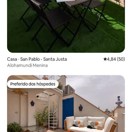
Casa ⋅ San Pablo - Santa Justa
4,84 de uma a
4,84 (50)
Alohamundi Menina
Preferido dos hóspedes
Preferido dos hóspedes