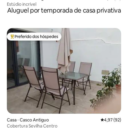
Estúdio incrível
Aluguel por temporada de casa privativa
Preferido dos hóspedes
Entre os melhores preferidos dos hóspedes
Casa ⋅ Casco Antiguo
4,97 de uma a
4,97 (92)
Cobertura Sevilha Centro