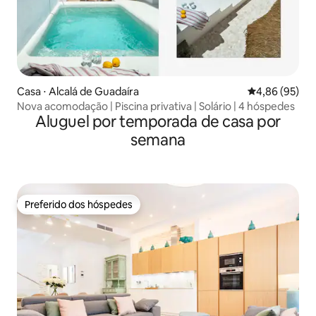
Casa ⋅ Alcalá de Guadaíra
4,86 de uma a
4,86 (95)
Nova acomodação | Piscina privativa | Solário | 4 hóspedes
Aluguel por temporada de casa por
semana
Preferido dos hóspedes
Preferido dos hóspedes