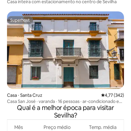
Casa inteira com estacionamento no centro de Sevilha
Superhost
Superhost
Casa ⋅ Santa Cruz
4,77 de uma av
4,77 (342)
Casa San José · varanda · 16 pessoas · ar-condicionado em
Qual é a melhor época para visitar
toda a casa · centro
Sevilha?
Mês
Preço médio
Temp. média