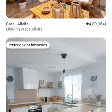
Casa ⋅ Alfalfa
4,89 de uma av
4,89 (164)
Ohliving Praça Alfalfa
Preferido dos hóspedes
Preferido dos hóspedes