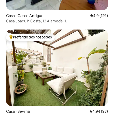
Casa ⋅ Casco Antiguo
4,9 de uma av
4,9 (129)
Casa Joaquín Costa, 12 Alameda H.
Preferido dos hóspedes
Entre os melhores preferidos dos hóspedes
Casa ⋅ Sevilha
4,94 de uma a
4,94 (97)