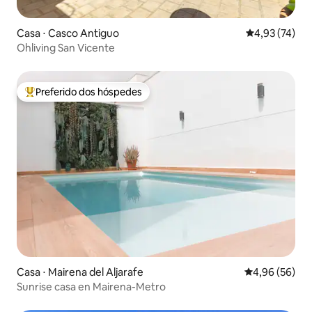
Casa ⋅ Casco Antiguo
4,93 de uma a
4,93 (74)
Ohliving San Vicente
Preferido dos hóspedes
Entre os melhores preferidos dos hóspedes
Casa ⋅ Mairena del Aljarafe
4,96 de uma a
4,96 (56)
Sunrise casa en Mairena-Metro