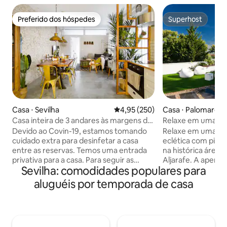
Preferido dos hóspedes
Superhost
Preferido dos hóspedes
Superhost
Casa ⋅ Sevilha
4,95 de uma avaliação média de 
4,95 (250)
Casa ⋅ Palomares d
Casa inteira de 3 andares às margens do
Relaxe em uma ca
rio Guadalquivir
com piscina privat
Devido ao Covin-19, estamos tomando
Relaxe em uma ca
cuidado extra para desinfetar a casa
eclética com pisci
entre as reservas. Temos uma entrada
na histórica área 
privativa para a casa. Para seguir as
Aljarafe. A apenas
Sevilha: comodidades populares para
regras de distância social e evitar o
vibrante centro de
contato pessoa a pessoa, oferecemos o
espaçosa e sofisti
aluguéis por temporada de casa
sistema de self check-in. Sente-se para
perfeito. Saboreie
um café da manhã de cortesia na
deslumbrante jard
primeira manhã hospedado nesta
cuidadosamente p
propriedade totalmente reformada.
personalizados por