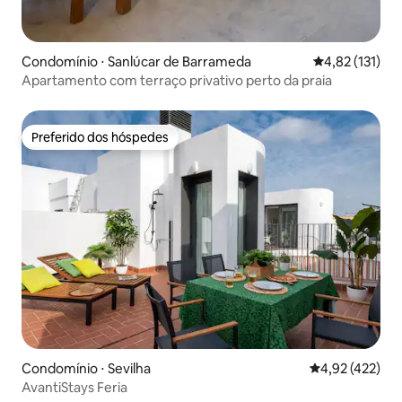
Condomínio ⋅ Sanlúcar de Barrameda
4,82 de uma av
4,82 (131)
Apartamento com terraço privativo perto da praia
Preferido dos hóspedes
Preferido dos hóspedes
Condomínio ⋅ Sevilha
4,92 de uma av
4,92 (422)
AvantiStays Feria