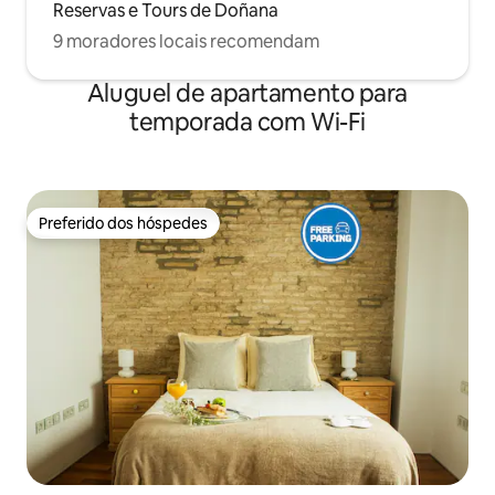
Reservas e Tours de Doñana
las normas de convivencia, se les podrá
exigir abandonar el apartamento en un
9 moradores locais recomendam
plazo de 24 horas (con pérdida del
importe del alquiler acordado, y sin
Aluguel de apartamento para
poder reclamar nada a cambio).
temporada com Wi-Fi
Preferido dos hóspedes
Preferido dos hóspedes