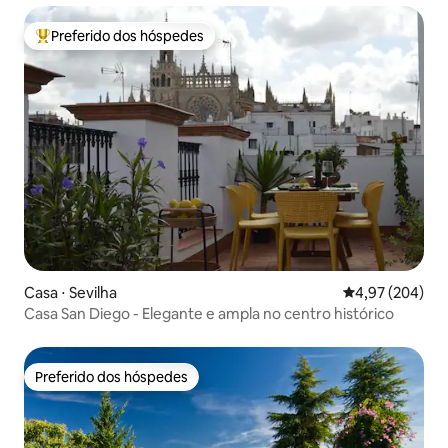
Preferido dos hóspedes
Entre os melhores preferidos dos hóspedes
Casa ⋅ Sevilha
4,97 de uma ava
4,97 (204)
Casa San Diego - Elegante e ampla no centro histórico
Preferido dos hóspedes
Preferido dos hóspedes