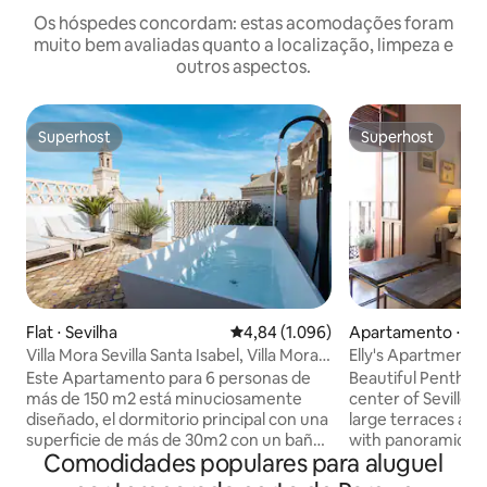
Os hóspedes concordam: estas acomodações foram
muito bem avaliadas quanto a localização, limpeza e
outros aspectos.
Superhost
Superhost
Superhost
Superhost
Flat ⋅ Sevilha
4,84 de uma avaliação média de 5,
4,84 (1.096)
Apartamento ⋅ Sev
Villa Mora Sevilla Santa Isabel, Villa Mora
Elly's Apartments
Dúplex...
cama queen size e.
Este Apartamento para 6 personas de
Beautiful Penthous
más de 150 m2 está minuciosamente
center of Seville. I
diseñado, el dormitorio principal con una
large terraces and
superficie de más de 30m2 con un baño
with panoramic view
Comodidades populares para aluguel
muy original integrado y los otros 2 de al
light and large apt
menos 15 m2. Piso exclusivo, ha sido
large terrace and