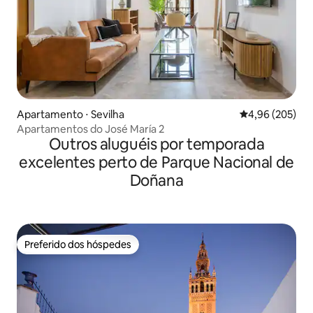
Apartamento ⋅ Sevilha
4,96 de uma ava
4,96 (205)
Apartamentos do José María 2
Outros aluguéis por temporada
excelentes perto de Parque Nacional de
Doñana
Preferido dos hóspedes
Preferido dos hóspedes