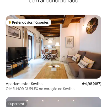
com ar-condicionado
Preferido dos hóspedes
Entre os melhores preferidos dos hóspedes
Apartamento ⋅ Sevilha
4,98 de uma av
4,98 (487)
O MELHOR DUPLEX no coração de Sevilha
Superhost
Superhost