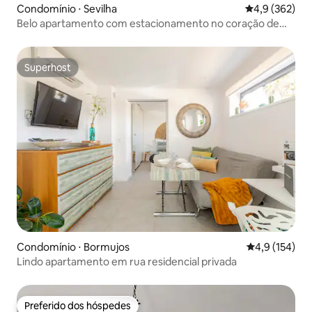
Condomínio ⋅ Sevilha
4,9 de uma av
4,9 (362)
Belo apartamento com estacionamento no coração de
Sevilha
Superhost
Superhost
Condomínio ⋅ Bormujos
4,9 de uma av
4,9 (154)
Lindo apartamento em rua residencial privada
Preferido dos hóspedes
Preferido dos hóspedes