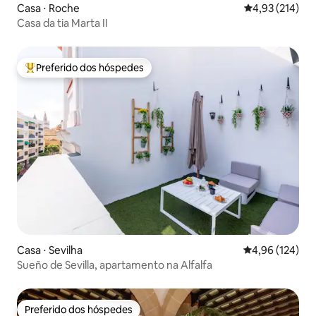
Casa ⋅ Roche
4,93 de uma av
4,93 (214)
Casa da tia Marta II
Preferido dos hóspedes
Entre os melhores preferidos dos hóspedes
Casa ⋅ Sevilha
4,96 de uma av
4,96 (124)
Sueño de Sevilla, apartamento na Alfalfa
Preferido dos hóspedes
Preferido dos hóspedes