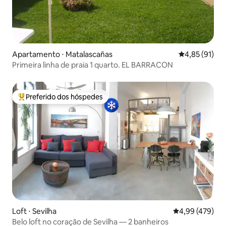
Apartamento ⋅ Matalascañas
4,85 de uma a
4,85 (91)
Primeira linha de praia 1 quarto. EL BARRACON
Preferido dos hóspedes
Entre os melhores preferidos dos hóspedes
Loft ⋅ Sevilha
4,99 de uma av
4,99 (479)
Belo loft no coração de Sevilha — 2 banheiros