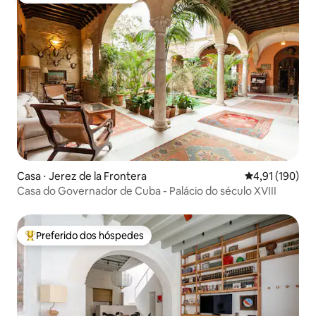
Casa ⋅ Jerez de la Frontera
4,91 de uma av
4,91 (190)
Casa do Governador de Cuba - Palácio do século XVIII
Preferido dos hóspedes
Entre os melhores preferidos dos hóspedes