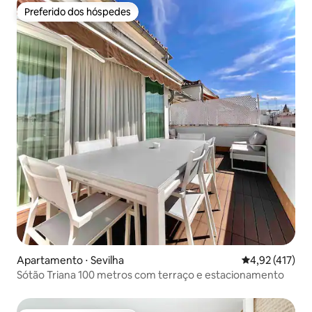
Preferido dos hóspedes
Preferido dos hóspedes
Apartamento ⋅ Sevilha
4,92 de uma av
4,92 (417)
Sótão Triana 100 metros com terraço e estacionamento