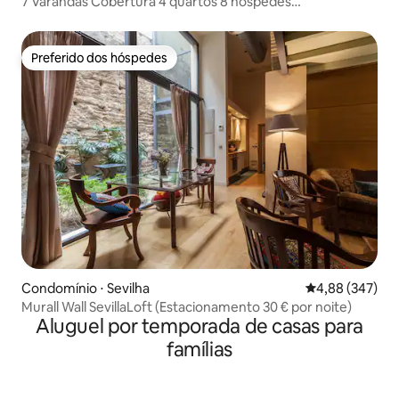
7 Varandas Cobertura 4 quartos 8 hóspedes
Estacionamento
Preferido dos hóspedes
Preferido dos hóspedes
Condomínio ⋅ Sevilha
4,88 de uma ava
4,88 (347)
Murall Wall SevillaLoft (Estacionamento 30 € por noite)
Aluguel por temporada de casas para
famílias