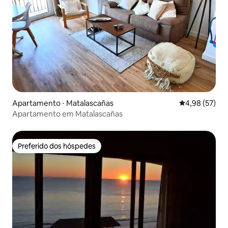
Apartamento ⋅ Matalascañas
4,98 de uma a
4,98 (57)
Apartamento em Matalascañas
Preferido dos hóspedes
Preferido dos hóspedes