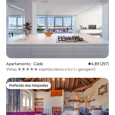
Apartamento ⋅ Cádiz
4,89 de uma ava
4,89 (297)
Vistas ★★★★★ espetaculares e luz (+ garagem)
Preferido dos hóspedes
Preferido dos hóspedes