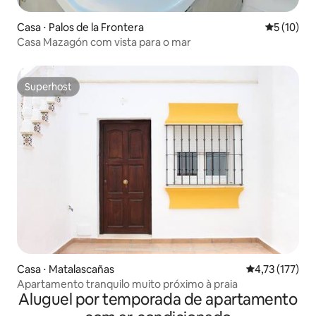
Casa ⋅ Palos de la Frontera
5 de uma a
5 (10)
Casa Mazagón com vista para o mar
Superhost
Superhost
Casa ⋅ Matalascañas
4,73 de uma av
4,73 (177)
Apartamento tranquilo muito próximo à praia
Aluguel por temporada de apartamento