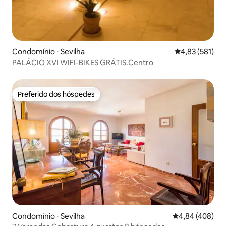
Condomínio ⋅ Sevilha
4,83 de uma av
4,83 (581)
PALÁCIO XVI WIFI-BIKES GRÁTIS.Centro
Preferido dos hóspedes
Preferido dos hóspedes
Condomínio ⋅ Sevilha
4,84 de uma ava
4,84 (408)