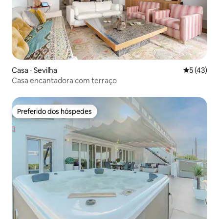
Casa ⋅ Sevilha
5 de uma a
5 (43)
Casa encantadora com terraço
Preferido dos hóspedes
Preferido dos hóspedes