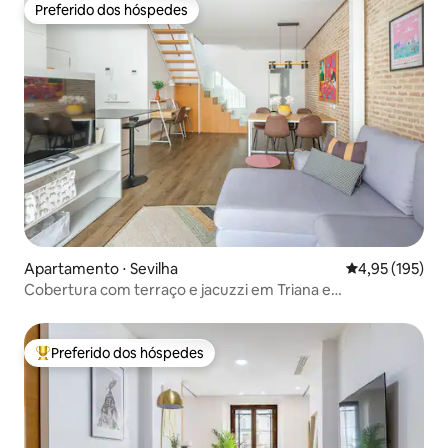
Preferido dos hóspedes
Preferido dos hóspedes
Apartamento ⋅ Sevilha
4,95 de uma av
4,95 (195)
Cobertura com terraço e jacuzzi em Triana e
estacionamento
Preferido dos hóspedes
Entre os melhores preferidos dos hóspedes