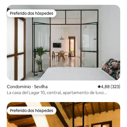
Preferido dos hóspedes
Preferido dos hóspedes
Condomínio ⋅ Sevilha
4,88 de uma av
4,88 (323)
La casa del Lagar 10, central, apartamento de luxo...
Preferido dos hóspedes
Preferido dos hóspedes