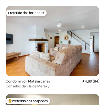
Preferido dos hóspedes
Preferido dos hóspedes
Condomínio ⋅ Matalascañas
4,89 de uma av
4,89 (84)
Conselho da vila de Meraky
Preferido dos hóspedes
Entre os melhores preferidos dos hóspedes