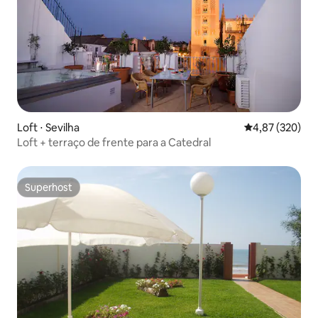
Loft ⋅ Sevilha
4,87 de uma av
4,87 (320)
Loft + terraço de frente para a Catedral
Superhost
Superhost