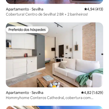
Apartamento ⋅ Sevilha
4,94 de uma av
4,94 (413)
Cobertura! Centro de Sevilha! 2 BR + 2 banheiros!
Preferido dos hóspedes
Preferido dos hóspedes
Apartamento ⋅ Sevilha
4,82 de uma aval
4,82 (1.629)
Hommyhome Conteros Cathedral, cobertura com
terraço...