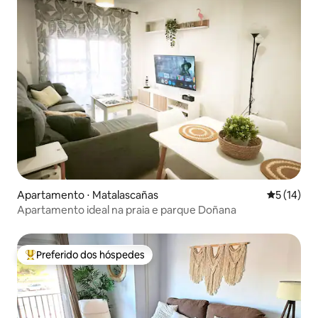
Apartamento ⋅ Matalascañas
5 de uma a
5 (14)
Apartamento ideal na praia e parque Doñana
Preferido dos hóspedes
Entre os melhores preferidos dos hóspedes