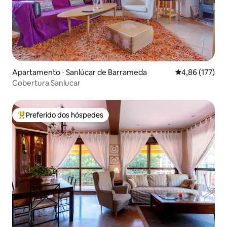
Apartamento ⋅ Sanlúcar de Barrameda
4,86 de uma av
4,86 (177)
Cobertura Sanlucar
Preferido dos hóspedes
Entre os melhores preferidos dos hóspedes