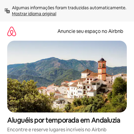
Pular
Algumas informações foram traduzidas automaticamente. 
para
Mostrar idioma original
o
conteúdo
Anuncie seu espaço no Airbnb
Aluguéis por temporada em Andaluzia
Encontre e reserve lugares incríveis no Airbnb