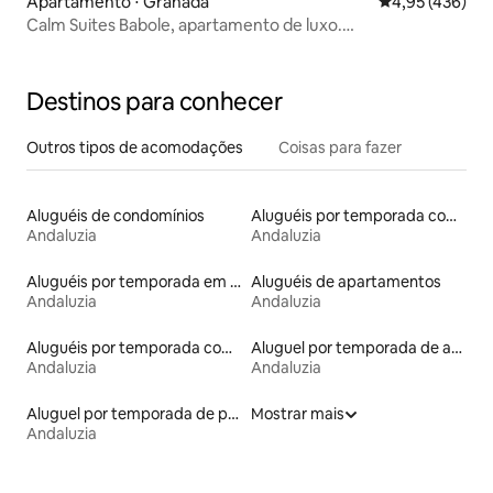
Apartamento ⋅ Granada
4,95 de uma av
4,95 (436)
Calm Suites Babole, apartamento de luxo.
Impressionantes.
Destinos para conhecer
Outros tipos de acomodações
Coisas para fazer
Aluguéis de condomínios
Aluguéis por temporada com cama de altura acessível
Andaluzia
Andaluzia
Aluguéis por temporada em albergue
Aluguéis de apartamentos
Andaluzia
Andaluzia
Aluguéis por temporada com caiaque
Aluguel por temporada de apart-hotéis
Andaluzia
Andaluzia
Aluguel por temporada de pensões coreanas
Mostrar mais
Andaluzia