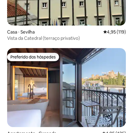
Casa ⋅ Sevilha
4,95 de uma av
4,95 (119)
Vista da Catedral (terraço privativo)
Preferido dos hóspedes
Preferido dos hóspedes