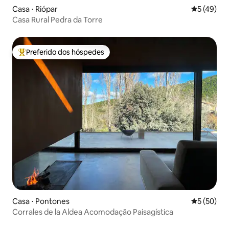
Casa ⋅ Riópar
5 de uma a
5 (49)
podréis apreciar cómo en unos meses
todo fue cogiendo forma hasta llegar a
Casa Rural Pedra da Torre
los apartamentos que son hoy en día.
Preferido dos hóspedes
Entre os melhores preferidos dos hóspedes
Casa ⋅ Pontones
5 de uma a
5 (50)
Corrales de la Aldea Acomodação Paisagística