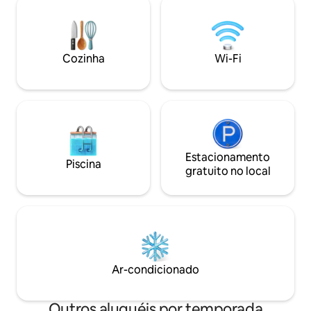
cuarta planta. Cuenta con unas
terraço e quatro 
increíbles vistas a Granada y El Realejo.
oferecem vistas pa
Todo ventanales y con el techo de
área de cozinha-ja
madera abuhardillado, la luz entra a
sala de estar. Est
Cozinha
Wi-Fi
raudales, creando un espacio único en el
incluído.
que la sensación de paz es infinita. Muy
confortable, dispone de un amplio
espacio de salón con zona de comedor
para seis personas. Cocina americana,
totalmente equipada con frigorífico,
congelador, microondas, cocina
eléctrica, tostador, hervidor eléctrico,
Estacionamento
Piscina
cafetera eléctrica, utensilios de cocina,
gratuito no local
plancha y tendedero. Una amplia terraza
acristalada con vistas a Granada y
espacio para sentarse plácidamente
ofrecen al huésped una zona de estar
muy agradable independiente del salón.
En este apartamento encontramos dos
dormitorios. El principal cuenta con dos
Ar-condicionado
grandes ventanas, una de ella con
maravillosas vistas al Realejo. Uno de los
dos baños que componen el
Outros aluguéis por temporada