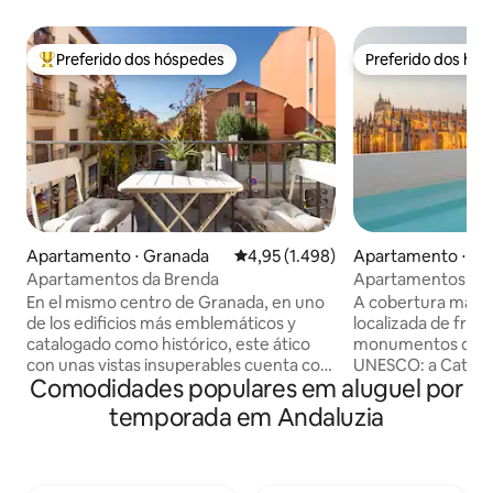
Preferido dos hóspedes
Preferido dos hó
Entre os melhores preferidos dos hóspedes
Preferido dos hó
Apartamento ⋅ Granada
4,95 de uma avaliação média de 5,
4,95 (1.498)
Apartamento ⋅ Sev
Apartamentos da Brenda
Apartamentos ISG:
catedral e piscina 
En el mismo centro de Granada, en uno
A cobertura mais e
de los edificios más emblemáticos y
localizada de fren
catalogado como histórico, este ático
monumentos do Pa
con unas vistas insuperables cuenta con
UNESCO: a Catedra
Comodidades populares em aluguel por
un amplio y elegante espacio donde
Índias e o Alcázar,
poder relajarte después de una intensa
Constitución, princ
temporada em Andaluzia
jornada. Gracias a la ubicación céntrica
antiga. Tem dois 
de este alojamiento, tú y los tuyos lo
cada um com um te
tendréis todo a mano. Suelo radiante
monumentos, dois
frio/calor. Ático REALEJO situado en la
e uma grande sala