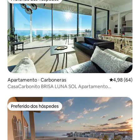
Preferido dos hóspedes
Apartamento ⋅ Carboneras
4,98 de uma av
4,98 (64)
CasaCarbonito BRISA LUNA SOL Apartamento
Carboner...
Preferido dos hóspedes
Preferido dos hóspedes