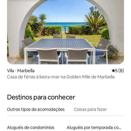
Vila ⋅ Marbella
5 de uma 
5 (8)
Casa de férias à beira-mar na Golden Mile de Marbella
Destinos para conhecer
Outros tipos de acomodações
Coisas para fazer
Aluguéis de condomínios
Aluguéis por temporada com cama de altura acessível