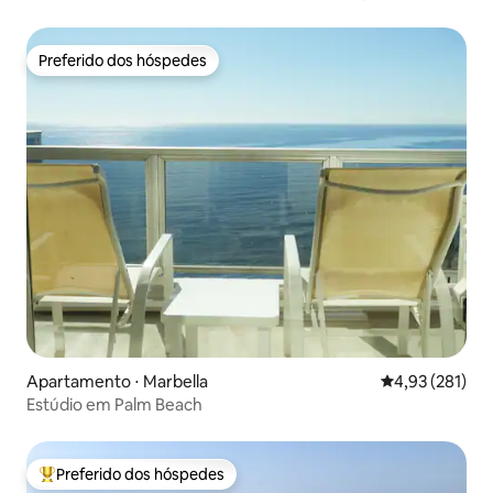
Preferido dos hóspedes
Preferido dos hóspedes
Apartamento ⋅ Marbella
4,93 de uma av
4,93 (281)
Estúdio em Palm Beach
Preferido dos hóspedes
Entre os melhores preferidos dos hóspedes