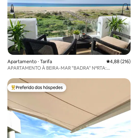
Apartamento ⋅ Tarifa
4,88 de uma av
4,88 (216)
APARTAMENTO À BEIRA-MAR "BADRA" NºRTA:
VFT/CA/00113
Preferido dos hóspedes
Entre os melhores preferidos dos hóspedes