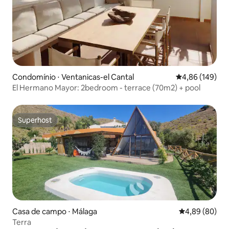
Condomínio ⋅ Ventanicas-el Cantal
4,86 de uma av
4,86 (149)
El Hermano Mayor: 2bedroom - terrace (70m2) + pool
Superhost
Superhost
Casa de campo ⋅ Málaga
4,89 de uma av
4,89 (80)
Terra