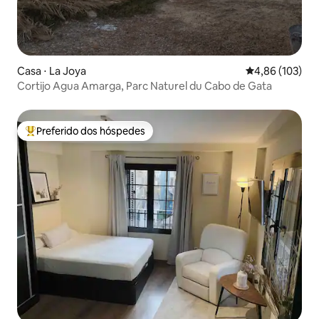
Casa ⋅ La Joya
4,86 de uma av
4,86 (103)
Cortijo Agua Amarga, Parc Naturel du Cabo de Gata
Preferido dos hóspedes
Entre os melhores preferidos dos hóspedes