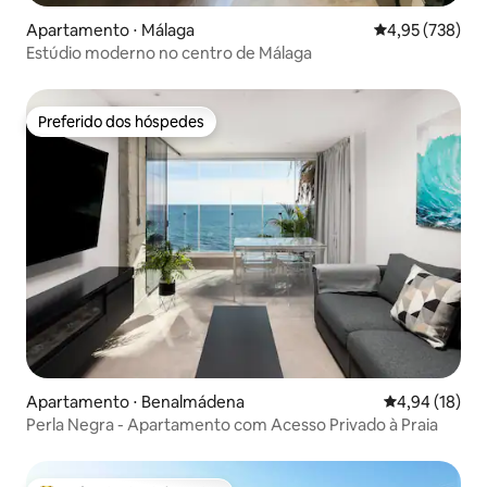
Apartamento ⋅ Málaga
4,95 de uma av
4,95 (738)
Estúdio moderno no centro de Málaga
Preferido dos hóspedes
Preferido dos hóspedes
Apartamento ⋅ Benalmádena
4,94 de uma a
4,94 (18)
Perla Negra - Apartamento com Acesso Privado à Praia