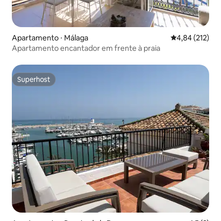
Apartamento ⋅ Málaga
4,84 de uma av
4,84 (212)
Apartamento encantador em frente à praia
Superhost
Superhost