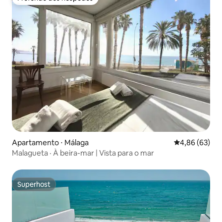
Preferido dos hóspedes
Apartamento ⋅ Málaga
4,86 de uma a
4,86 (63)
Malagueta · À beira-mar | Vista para o mar
Superhost
Superhost