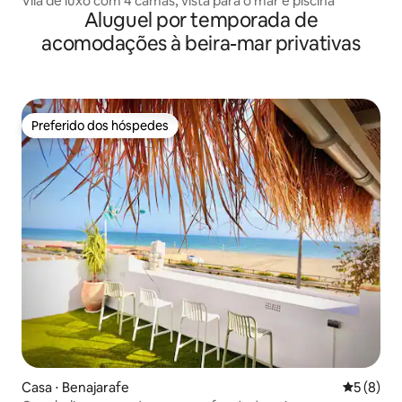
Vila de luxo com 4 camas, vista para o mar e piscina
Aluguel por temporada de
acomodações à beira-mar privativas
Preferido dos hóspedes
Preferido dos hóspedes
Casa ⋅ Benajarafe
5 de uma 
5 (8)