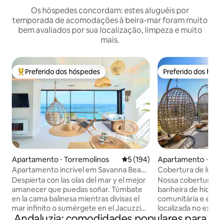
Os hóspedes concordam: estes aluguéis por
temporada de acomodações à beira-mar foram muito
bem avaliados por sua localização, limpeza e muito
mais.
Preferido dos hóspedes
Preferido dos hó
Entre os melhores preferidos dos hóspedes
Preferido dos hó
Apartamento ⋅ Torremolinos
5 de uma avaliação média de 
5 (194)
Apartamento ⋅ B
a
Apartamento incrível em Savanna Beach
Cobertura de luxo 
com jacuzzi
e vista para o mar
Despierta con las olas del mar y el mejor
Nossa cobertura 
amanecer que puedas soñar. Túmbate
banheira de hidro
en la cama balinesa mientras divisas el
comunitária e est
mar infinito o sumérgete en el Jacuzzi
localizada no excl
Andaluzia: comodidades populares para
climatizado mientras te tomas una copa
Desfrute de 180 gr