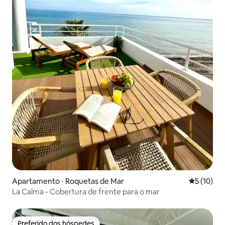
Apartamento ⋅ Roquetas de Mar
5 de uma a
5 (10)
La Calma - Cobertura de frente para o mar
Preferido dos hóspedes