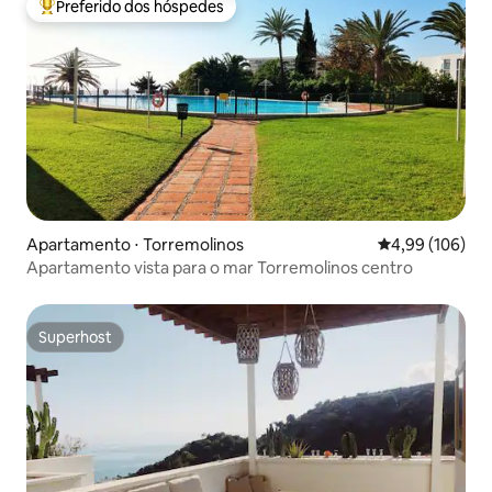
Preferido dos hóspedes
Entre os melhores preferidos dos hóspedes
Apartamento ⋅ Torremolinos
4,99 de uma av
4,99 (106)
Apartamento vista para o mar Torremolinos centro
Superhost
Superhost