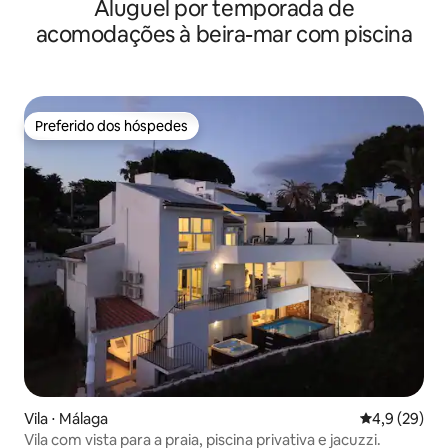
Aluguel por temporada de
acomodações à beira-mar com piscina
Preferido dos hóspedes
Preferido dos hóspedes
Vila ⋅ Málaga
4,9 de uma a
4,9 (29)
Vila com vista para a praia, piscina privativa e jacuzzi.