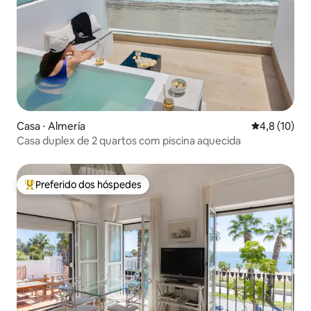
Casa ⋅ Almería
4,8 de uma a
4,8 (10)
Casa duplex de 2 quartos com piscina aquecida
Preferido dos hóspedes
Entre os melhores preferidos dos hóspedes