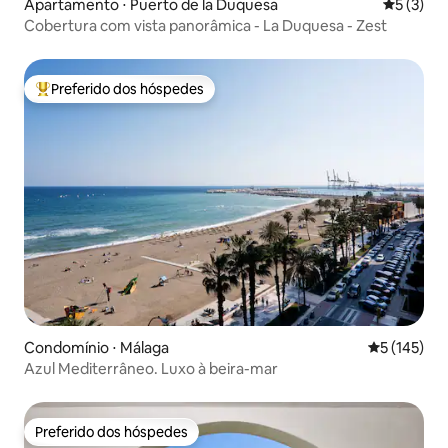
Apartamento ⋅ Puerto de la Duquesa
5 de uma 
5 (3)
Cobertura com vista panorâmica - La Duquesa - Zest
Preferido dos hóspedes
Entre os melhores preferidos dos hóspedes
Condomínio ⋅ Málaga
5 de uma av
5 (145)
Azul Mediterrâneo. Luxo à beira-mar
Preferido dos hóspedes
Preferido dos hóspedes