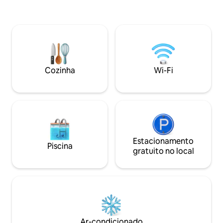
abaixo. A luz do s
moderno y elegante, y ha sido
plano aberto, lan
cuidadosamente equipado para
de arenito expost
garantizar que disfrute de una estancia
deslumbrantes tet
cómoda y relajante. La luminosa sala de
carvalho. O terraço compartilhado no
estar es el lugar perfecto para relajarse
último andar ofere
después de un día explorando la ciudad y
o telhado da Catedr
cuenta con un cómodo sofá, una mesa
Cozinha
Wi-Fi
de comedor para cuatro personas y un
televisor de pantalla plana. La cocina
está totalmente equipada con todo lo
que necesita para preparar deliciosas
comidas, incluyendo una nevera, horno,
vitrocerámica, cafetera y utensilios de
cocina. Cuenta con una cama doble
queen size y el cuarto de baño está
Estacionamento
Piscina
equipado con una ducha y artículos de
gratuito no local
aseo. Ya sea que esté visitando Sevilla
por negocios o por placer, este
apartamento es el lugar perfecto para
alojarse. Reserve su estancia hoy mismo
y descubra todo lo que esta maravillosa
ciudad tiene para ofrecer. Se accede al
apartamento mediante un ascensor. A
Ar-condicionado
este apartamento se accede solamente