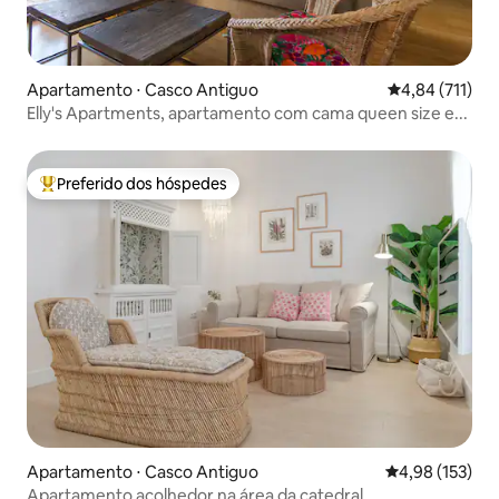
Apartamento ⋅ Casco Antiguo
4,84 de uma av
4,84 (711)
Elly's Apartments, apartamento com cama queen size e...
Preferido dos hóspedes
Entre os melhores preferidos dos hóspedes
Apartamento ⋅ Casco Antiguo
4,98 de uma av
4,98 (153)
Apartamento acolhedor na área da catedral