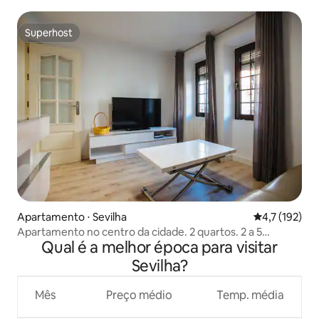
carregador e-
Superhost
Superhost
Apartamento ⋅ Sevilha
4,7 de uma av
4,7 (192)
Apartamento no centro da cidade. 2 quartos. 2 a 5
Qual é a melhor época para visitar
pessoas.
Sevilha?
Mês
Preço médio
Temp. média