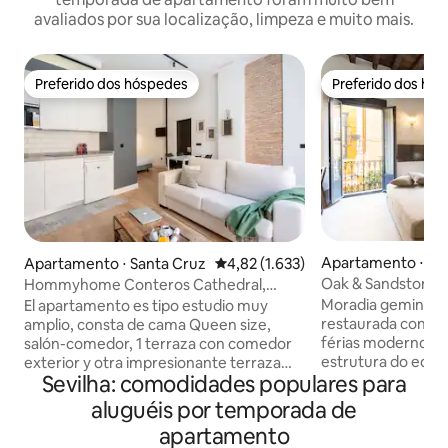
avaliados por sua localização, limpeza e muito mais.
Preferido dos hóspedes
Preferido dos hó
Preferido dos hóspedes
Preferido dos hó
Apartamento ⋅ Ca
Apartamento ⋅ Santa Cruz
4,82 de uma avaliação média de 5,
4,82 (1.633)
uo
Oak & Sandstone 
Hommyhome Conteros Cathedral,
Apartamentos Sp
cobertura com terraço...
Moradia geminada
El apartamento es tipo estudio muy
restaurada conver
amplio, consta de cama Queen size,
férias moderno ce
salón-comedor, 1 terraza con comedor
estrutura do edifí
exterior y otra impresionante terraza
Sevilha: comodidades populares para
modernos acolhed
con sofá, ducha y tumbonas, 2 terrazas
estilo industrial. P
privadas con vistas privilegiadas de la
aluguéis por temporada de
francesas com vis
Catedral. Las vistas son inmejorables. El
apartamento
tradicionais para 
apartamento cuenta con un diseño