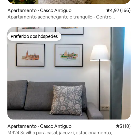
Apartamento ⋅ Casco Antiguo
4,97 de uma av
4,97 (166)
Apartamento aconchegante e tranquilo - Centro
histórico
Preferido dos hóspedes
Preferido dos hóspedes
Apartamento ⋅ Casco Antiguo
5 de uma a
5 (10)
MR24 Sevilha para casal, jacuzzi, estacionamento,