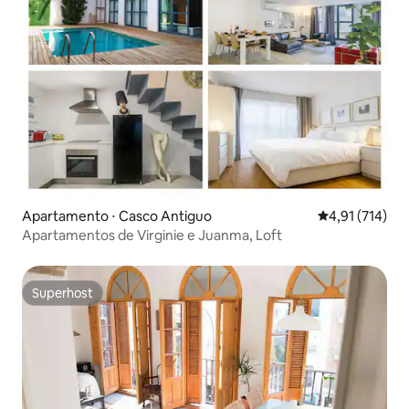
Apartamento ⋅ Casco Antiguo
4,91 de uma av
4,91 (714)
Apartamentos de Virginie e Juanma, Loft
Superhost
Superhost