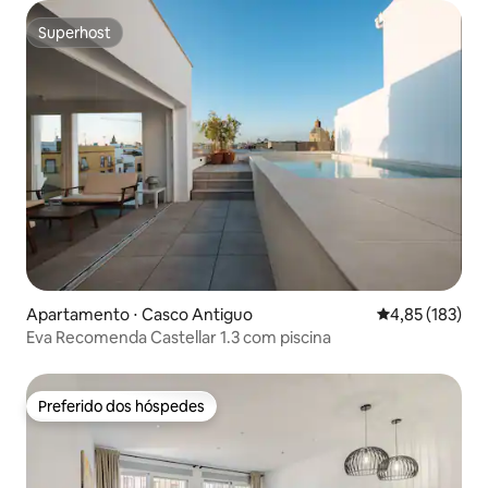
Superhost
Superhost
Apartamento ⋅ Casco Antiguo
4,85 de uma av
4,85 (183)
Eva Recomenda Castellar 1.3 com piscina
Preferido dos hóspedes
Preferido dos hóspedes