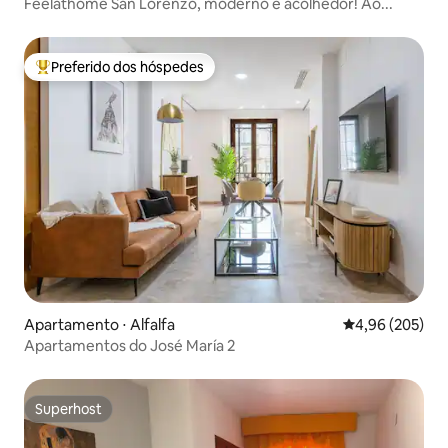
Feelathome San Lorenzo, moderno e acolhedor! Ao...
Preferido dos hóspedes
Entre os melhores preferidos dos hóspedes
Apartamento ⋅ Alfalfa
4,96 de uma ava
4,96 (205)
Apartamentos do José María 2
Superhost
Superhost