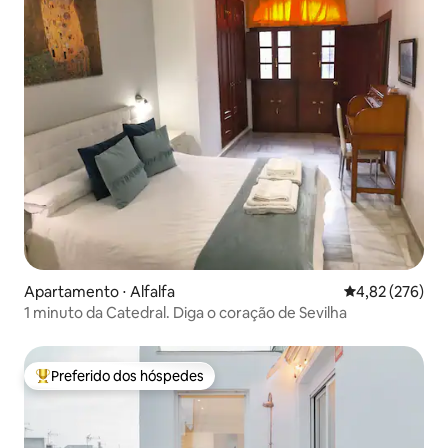
Apartamento ⋅ Alfalfa
4,82 de uma av
4,82 (276)
1 minuto da Catedral. Diga o coração de Sevilha
Preferido dos hóspedes
Entre os melhores preferidos dos hóspedes