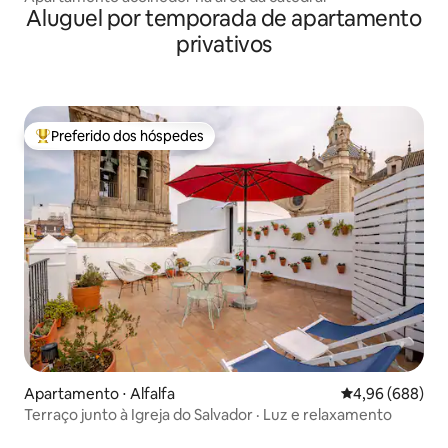
Aluguel por temporada de apartamento
privativos
Preferido dos hóspedes
Entre os melhores preferidos dos hóspedes
Apartamento ⋅ Alfalfa
4,96 de uma ava
4,96 (688)
Terraço junto à Igreja do Salvador · Luz e relaxamento