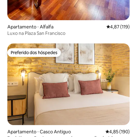
Apartamento ⋅ Alfalfa
4,87 de uma av
4,87 (119)
Luxo na Plaza San Francisco
Preferido dos hóspedes
Preferido dos hóspedes
Apartamento ⋅ Casco Antiguo
4,85 de uma av
4,85 (190)