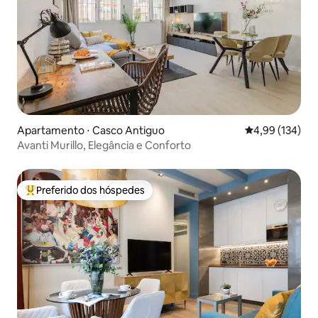
Apartamento ⋅ Casco Antiguo
4,99 de uma av
4,99 (134)
Avanti Murillo, Elegância e Conforto
Preferido dos hóspedes
Entre os melhores preferidos dos hóspedes