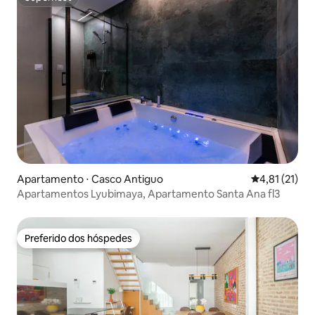
Superhost
Apartamento ⋅ Casco Antiguo
4,81 de uma a
4,81 (21)
Apartamentos Lyubimaya, Apartamento Santa Ana fl3
Preferido dos hóspedes
Preferido dos hóspedes