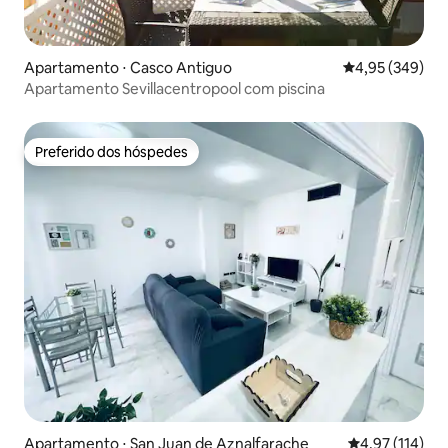
Apartamento ⋅ Casco Antiguo
4,95 de uma ava
4,95 (349)
Apartamento Sevillacentropool com piscina
Preferido dos hóspedes
Preferido dos hóspedes
Apartamento ⋅ San Juan de Aznalfarache
4,97 de uma av
4,97 (114)