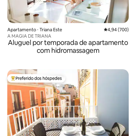
Apartamento ⋅ Triana Este
4,94 de uma ava
4,94 (700)
A MAGIA DE TRIANA
Aluguel por temporada de apartamento
com hidromassagem
Preferido dos hóspedes
Entre os melhores preferidos dos hóspedes