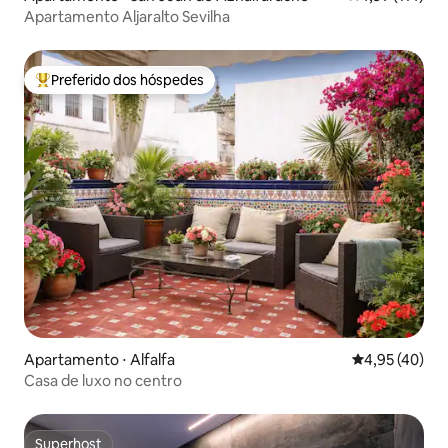
Apartamento Aljaralto Sevilha
Preferido dos hóspedes
Entre os melhores preferidos dos hóspedes
Apartamento ⋅ Alfalfa
4,95 de uma a
4,95 (40)
Casa de luxo no centro
Superhost