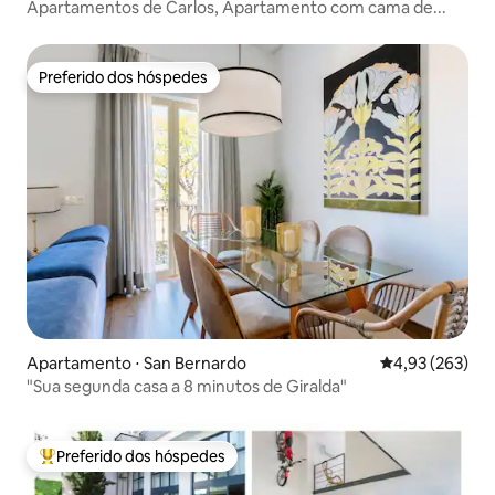
Apartamentos de Carlos, Apartamento com cama de...
Preferido dos hóspedes
Preferido dos hóspedes
Apartamento ⋅ San Bernardo
4,93 de uma av
4,93 (263)
"Sua segunda casa a 8 minutos de Giralda"
Preferido dos hóspedes
Entre os melhores preferidos dos hóspedes