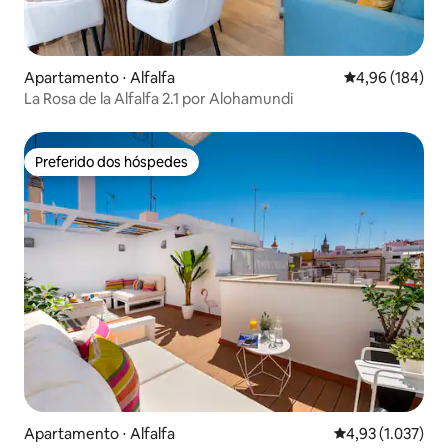
Apartamento ⋅ Alfalfa
4,96 de uma av
4,96 (184)
La Rosa de la Alfalfa 2.1 por Alohamundi
Preferido dos hóspedes
Preferido dos hóspedes
Apartamento ⋅ Alfalfa
4,93 de uma aval
4,93 (1.037)