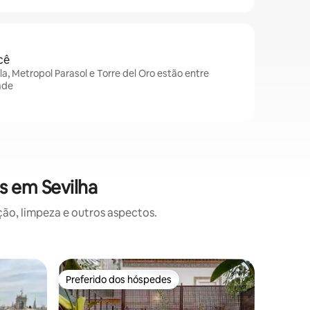
cê
lla, Metropol Parasol e Torre del Oro estão entre
ade
s em Sevilha
o, limpeza e outros aspectos.
Apartame
Preferido dos hóspedes
Preferi
Preferido dos hóspedes
Preferi
uo
Cobertur
centro da
Este INC