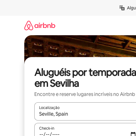
Pular
Algu
para
o
conteúdo
Aluguéis por temporada
em Sevilha
Encontre e reserve lugares incríveis no Airbnb
Localização
Quando os resultados estiverem disponíveis, expl
Check-in