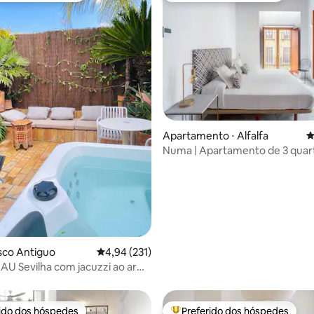
édia de 5, 688 avaliações
Apartamento ⋅ Alfalfa
4
Numa | Apartamento de 3 quar
sofá-cama
sco Antiguo
4,94 de uma avaliação média de 5, 231 avalia
4,94 (231)
U Sevilha com jacuzzi ao ar
elhado
rido dos hóspedes
Preferido dos hóspedes