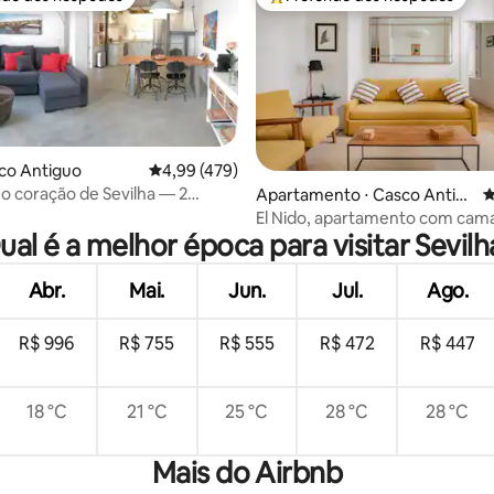
 melhores preferidos dos hóspedes
Entre os melhores preferidos d
sco Antiguo
4,99 de uma avaliação média de 5, 479 avalia
4,99 (479)
no coração de Sevilha — 2
Apartamento ⋅ Casco Antig
4
média de 5, 93 avaliações
s
uo
El Nido, apartamento com cama
ual é a melhor época para visitar Sevilh
sofá-cama
Abr.
Mai.
Jun.
Jul.
Ago.
R$ 996
R$ 755
R$ 555
R$ 472
R$ 447
18 °C
21 °C
25 °C
28 °C
28 °C
Mais do Airbnb