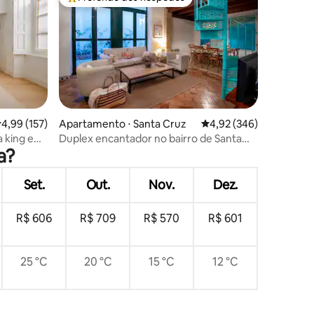
os hóspedes
Entre os melhores preferidos dos hóspedes
ções
,99 de uma avaliação média de 5, 157 avaliações
4,99 (157)
Apartamento ⋅ Santa Cruz
4,92 de uma avaliação m
4,92 (346)
 king e
Duplex encantador no bairro de Santa
a?
Cruz.
Set.
Out.
Nov.
Dez.
R$ 606
R$ 709
R$ 570
R$ 601
25 °C
20 °C
15 °C
12 °C