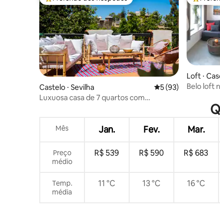
Entre os melhores preferidos dos hóspedes
Entre os
Loft ⋅ Ca
Belo loft 
Castelo ⋅ Sevilha
5 de uma avaliação 
5 (93)
banheiro
Luxuosa casa de 7 quartos com
Q
estacionamento, Plaza de España
Mês
Jan.
Fev.
Mar.
R$ 539
R$ 590
R$ 683
Preço
médio
11 °C
13 °C
16 °C
Temp.
média