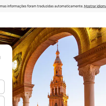
mas informações foram traduzidas automaticamente. 
Mostrar idioma
ore-os usando as seta para cima e para baixo do teclado ou tocando e