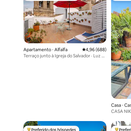
esta puerta, para acceder al pasillo.
Apartamento ⋅ Alfalfa
4,96 de uma avaliação m
4,96 (688)
Terraço junto à Igreja do Salvador · Luz e
relaxamento
Casa ⋅ Ca
CASA NIKA
livre no t
Preferido dos hóspedes
Prefe