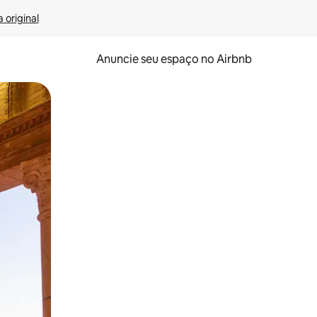
 original
Anuncie seu espaço no Airbnb
 deslizando o dedo na tela.