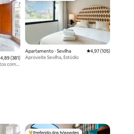
Apartamento ⋅ Sevilha
4,97 de uma avaliação 
4,97 (105)
Aproveite Sevilha, Estúdio
,89 de uma avaliação média de 5, 381 avaliações
4,89 (381)
tos com
ções
Preferido dos hóspedes