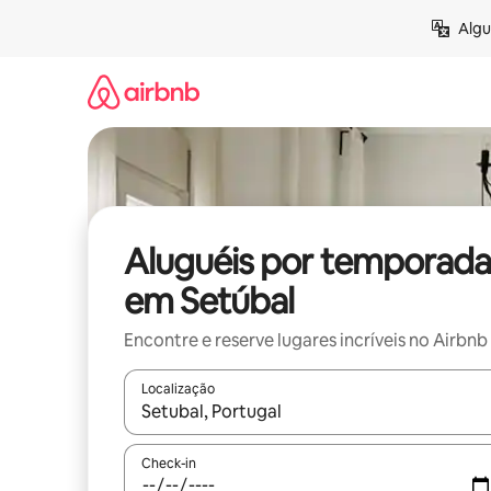
Pular
Algu
para
o
conteúdo
Aluguéis por temporada
em Setúbal
Encontre e reserve lugares incríveis no Airbnb
Localização
Quando os resultados estiverem disponíveis, expl
Check-in