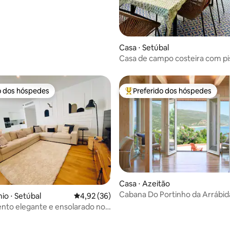
Casa ⋅ Setúbal
Casa de campo costeira com pi
Arrábida
o dos hóspedes
Preferido dos hóspedes
o dos hóspedes
Entre os melhores preferidos d
Casa ⋅ Azeitão
Cabana Do Portinho da Arrábid
o ⋅ Setúbal
4,92 de uma avaliação média de 5, 36 avalia
4,92 (36)
nto elegante e ensolarado no
e Setúbal