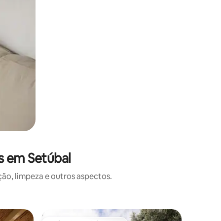
s em Setúbal
o, limpeza e outros aspectos.
Moinho d