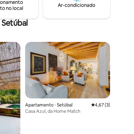
ionamento
produce.
Ar-condicionado
to no local
 Setúbal
ções
Apartamento ⋅ Setúbal
4,67 de uma avaliaçã
4,67 (3)
Casa Azul, da Home Match