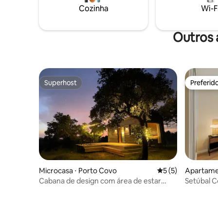
detalhes de cuidado em todos os
Cozinha
Wi-F
lugares. Beneficie-se de ar condicionado
em todos os quartos, uma cozinha
totalmente equipada e varandas
Outros 
relaxantes.
Superhost
Preferid
Superhost
Preferid
Microcasa ⋅ Porto Covo
5 de uma avaliação
5 (5)
Apartamen
Cabana de design com área de estar
Setúbal C
privativa ao ar livre
Match