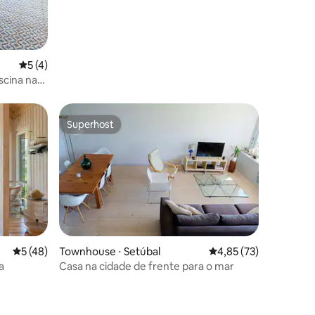
5 de uma avaliação média de 5, 4 avaliações
5 (4)
scina na
Superhost
os hóspedes
Superhost
5 de uma avaliação média de 5, 48 avaliações
5 (48)
Townhouse ⋅ Setúbal
4,85 de uma avaliação
4,85 (73)
a
Casa na cidade de frente para o mar
ções