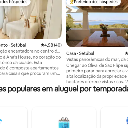
o dos hóspedes
Preferido dos hóspedes
o dos hóspedes
Entre os melhores preferidos d
to ⋅ Setúbal
4,98 de uma avaliação média de 5, 40 avalia
4,98 (40)
ão encantadora no centro da
média de 5, 60 avaliações
Casa ⋅ Setúbal
4
rto da praia
 à Ana's House, no coração do
Vistas panorâmicas do mar, da 
tórico da cidade. Esta
do castelo de São Filipe
Chegar ao Olival de São Filipe si
ade é composta apartamentos
primeiro parar para apreciar a v
s para casais que procuram uma
alta localização da propriedade
onfortável e autêntica. Cada
hectares oferece vistas ricas. 
nto foi cuidadosamente
 populares em aluguel por temporad
mais bonito do que nas fotos",
 com elementos que contam
resposta frequentemente ouvi
 únicas,proporcionando um
panorama é variado e muda
acolhedor e personalizado. Ao
constantemente sob a influênci
se aqui terá a oportunidade de
nuvens e água. Você olha para
 a atmosfera de um bairro
Atlântico, a península de Tróia
om a conveniência de ter todas
praia de areia até onde os olh
dades e atrações locais a uma
ver - o Forte de São Filipe, a foz
ância a pé