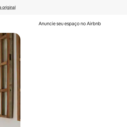
 original
Anuncie seu espaço no Airbnb
 deslizando o dedo na tela.