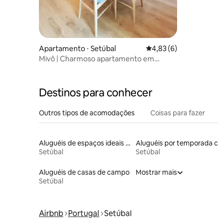
Apartamento ⋅ Setúbal
4,83 de uma avaliação
4,83 (6)
Mivô | Charmoso apartamento em
mezanino
Destinos para conhecer
Outros tipos de acomodações
Coisas para fazer
Aluguéis de espaços ideais para famílias
Setúbal
Setúbal
Aluguéis de casas de campo
Mostrar mais
Setúbal
Airbnb
Portugal
Setúbal