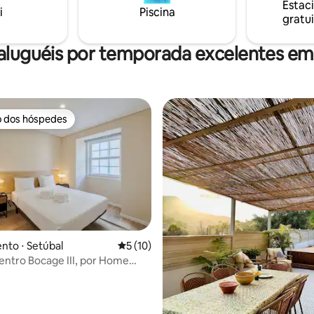
Estac
Sado e a cidade de Setúbal.
i
Piscina
gratui
aluguéis por temporada excelentes em
o dos hóspedes
o dos hóspedes
 média de 5, 5 avaliações
to ⋅ Setúbal
5 de uma avaliação média de 5, 10 avalia
5 (10)
entro Bocage III, por Home