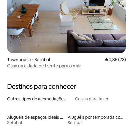
Townhouse ⋅ Setúbal
4,85 de uma a
4,85 (73)
Casa na cidade de frente para o mar
Destinos para conhecer
Outros tipos de acomodações
Coisas para fazer
Aluguéis de espaços ideais para famílias
Aluguéis por temporada com suítes privativas
Setúbal
Setúbal