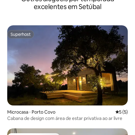
excelentes em Setúbal
Superhost
Superhost
Microcasa ⋅ Porto Covo
5 de uma 
5 (5)
Cabana de design com área de estar privativa ao ar livre