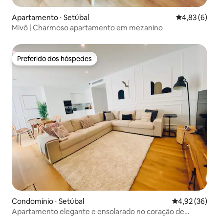
Apartamento ⋅ Setúbal
4,83 de uma 
4,83 (6)
Mivô | Charmoso apartamento em mezanino
Preferido dos hóspedes
Preferido dos hóspedes
Condomínio ⋅ Setúbal
4,92 de uma a
4,92 (36)
Apartamento elegante e ensolarado no coração de