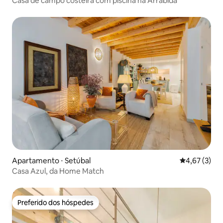
Casa de campo costeira com piscina na Arrábida
Apartamento ⋅ Setúbal
4,67 de uma 
4,67 (3)
Casa Azul, da Home Match
Preferido dos hóspedes
Preferido dos hóspedes