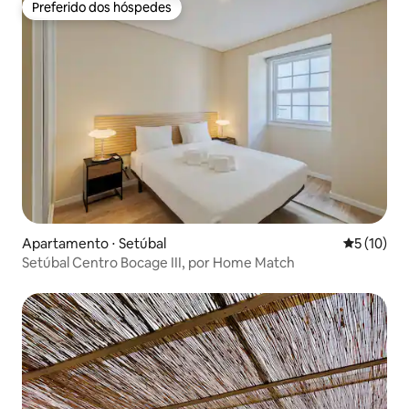
Preferido dos hóspedes
Preferido dos hóspedes
Apartamento ⋅ Setúbal
5 de uma a
5 (10)
Setúbal Centro Bocage III, por Home Match