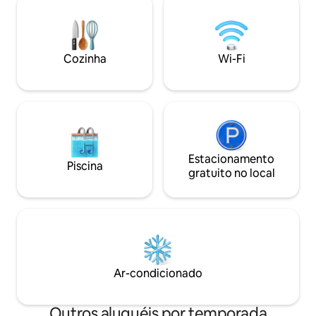
típico, com a conv
brilhante e o tema interior branco são
as comodidades e 
equilibrados por toques de cor e
curta distância a p
detalhes de cuidado em todos os
lugares. Beneficie-se de ar condicionado
Cozinha
Wi-Fi
em todos os quartos, uma cozinha
totalmente equipada e varandas
relaxantes.
Estacionamento
Piscina
gratuito no local
Ar-condicionado
Outros aluguéis por temporada