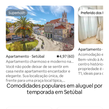
Superhost
Preferido dos hó
Superhost
Preferido dos hó
Apartamento ⋅ Se
Acomodação encan
Apartamento ⋅ Setúbal
4,97 de uma avaliação média de
4,97 (60)
cidade, perto da p
Bem-vindo à Ana's
Apartamento charmoso e moderno na
centro histórico d
Setúbal histórica
Você não pode deixar de se sentir em
propriedade é co
casa neste apartamento encantador e
T1, ideais para c
elegante. Sua localização única, de
estadia confortáve
frente para uma praça local típica,
apartamento foi 
Comodidades populares em aluguel por
permite que você desfrute de uma bela
decorado com el
vista clara com a luz do sol entrando
temporada em Setúbal
histórias únicas,
durante todo o dia! No interior, o
ambiente acolhedo
conforto e a luz natural permeiam
hospedar-se aqui 
combinados com um estilo urbano
de vivenciar a at
chique contemporâneo, onde a madeira