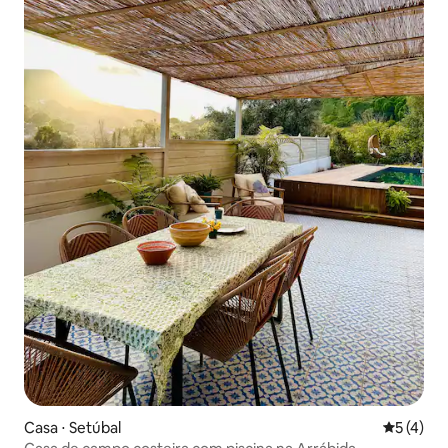
Casa ⋅ Setúbal
5 de uma 
5 (4)