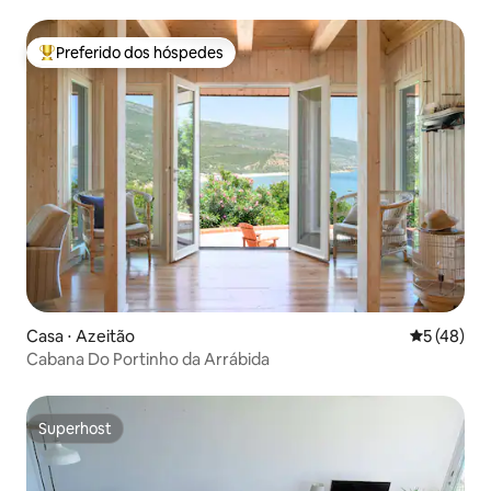
Setúbal
Preferido dos hóspedes
Entre os melhores preferidos dos hóspedes
Casa ⋅ Azeitão
5 de uma a
5 (48)
Cabana Do Portinho da Arrábida
Superhost
Superhost