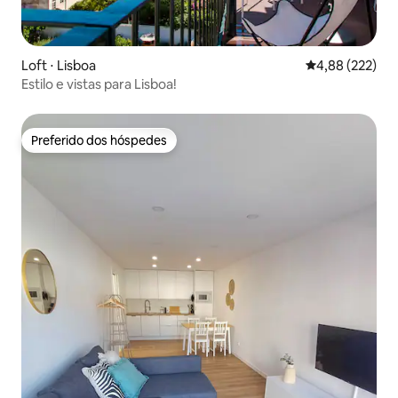
Loft ⋅ Lisboa
4,88 de uma av
4,88 (222)
Estilo e vistas para Lisboa!
Preferido dos hóspedes
Preferido dos hóspedes