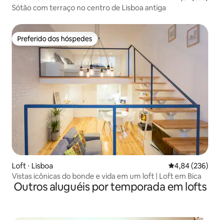
Sótão com terraço no centro de Lisboa antiga
Preferido dos hóspedes
Preferido dos hóspedes
Loft ⋅ Lisboa
4,84 de uma ava
4,84 (236)
Vistas icônicas do bonde e vida em um loft | Loft em Bica
Outros aluguéis por temporada em lofts