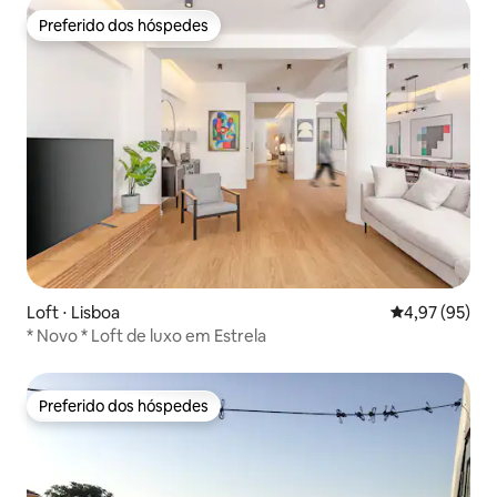
Preferido dos hóspedes
Preferido dos hóspedes
Loft ⋅ Lisboa
4,97 de uma a
4,97 (95)
* Novo * Loft de luxo em Estrela
Preferido dos hóspedes
Preferido dos hóspedes