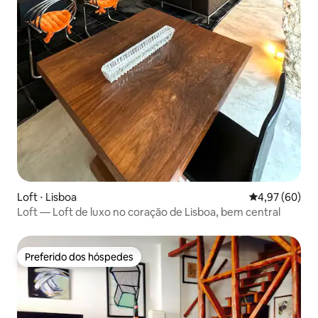
Loft ⋅ Lisboa
4,97 de uma a
4,97 (60)
Loft — Loft de luxo no coração de Lisboa, bem central
Preferido dos hóspedes
Preferido dos hóspedes