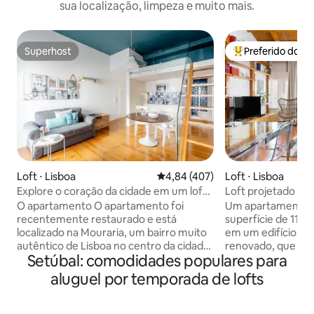
sua localização, limpeza e muito mais.
Superhost
Preferido dos 
Superhost
Entre os melhore
Loft ⋅ Lisboa
4,84 de uma avaliação média de 
4,84 (407)
Loft ⋅ Lisboa
Explore o coração da cidade em um loft
Loft projetado por
ensolarado
histórico no topo 
O apartamento O apartamento foi
Um apartamento 
recentemente restaurado e está
superfície de 112 
localizado na Mouraria, um bairro muito
em um edifício hi
autêntico de Lisboa no centro da cidade,
renovado, que re
Setúbal: comodidades populares para
permitindo-lhe desfrutar do verdadeiro
apartamento de de
espírito de Lisboa. O apartamento tem
todo o conforto 
aluguel por temporada de lofts
um mezanino (quarto), um banheiro e
apartamento é um 
uma cozinha totalmente equipada,
oferece no térreo
compartilhando o espaço com a sala de
estar com sofás e 