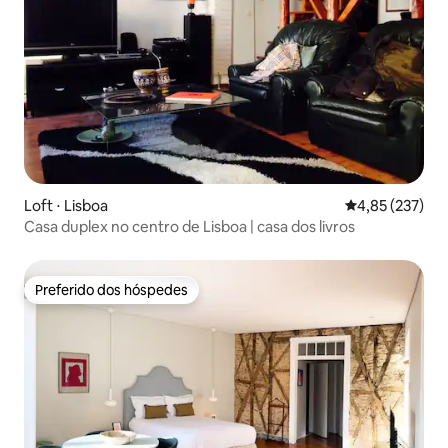
Loft ⋅ Lisboa
4,85 de uma av
4,85 (237)
Casa duplex no centro de Lisboa | casa dos livros
Preferido dos hóspedes
Preferido dos hóspedes