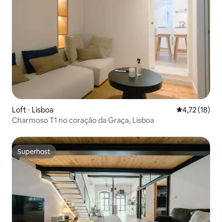
Loft ⋅ Lisboa
4,72 de uma a
4,72 (18)
Charmoso T1 no coração da Graça, Lisboa
Superhost
Superhost