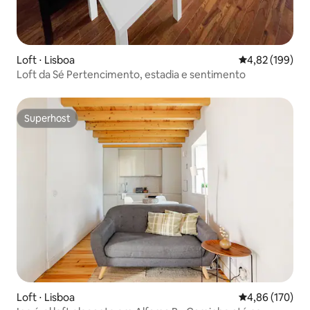
Loft ⋅ Lisboa
4,82 de uma av
4,82 (199)
Loft da Sé Pertencimento, estadia e sentimento
Superhost
Superhost
Loft ⋅ Lisboa
4,86 de uma av
4,86 (170)