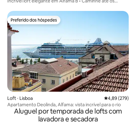
Incrível loft elegante em Alfama B • Caminhe até os
mirantes • Ar-condicionado
Preferido dos hóspedes
Preferido dos hóspedes
Loft ⋅ Lisboa
4,89 de uma ava
4,89 (279)
Apartamento Deolinda, Alfama: vista incrível para o rio
Aluguel por temporada de lofts com
lavadora e secadora