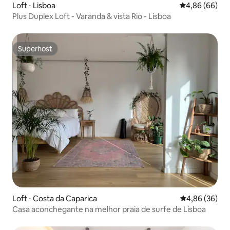
Loft ⋅ Lisboa
4,86 de uma av
4,86 (66)
Plus Duplex Loft - Varanda & vista Rio - Lisboa
Superhost
Superhost
Loft ⋅ Costa da Caparica
4,86 de uma a
4,86 (36)
Casa aconchegante na melhor praia de surfe de Lisboa