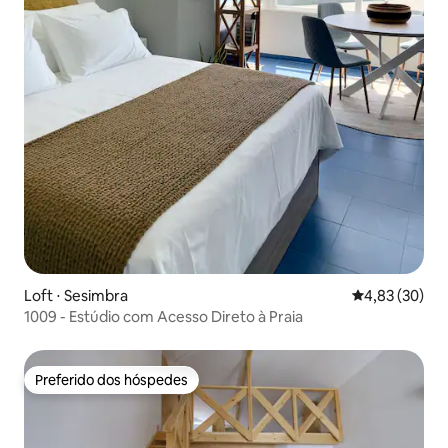
Loft ⋅ Sesimbra
4,83 de uma a
4,83 (30)
1009 - Estúdio com Acesso Direto à Praia
Preferido dos hóspedes
Preferido dos hóspedes