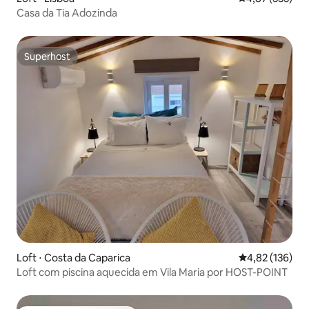
Casa da Tia Adozinda
Superhost
Superhost
Loft ⋅ Costa da Caparica
4,82 de uma av
4,82 (136)
Loft com piscina aquecida em Vila Maria por HOST-POINT