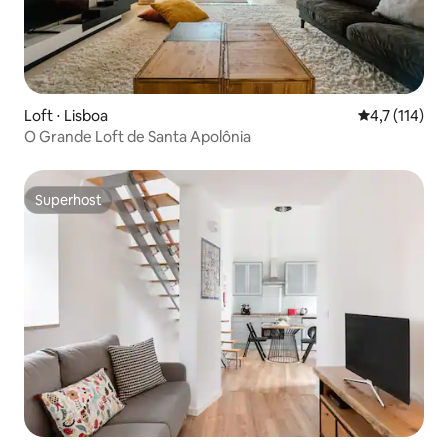
Loft ⋅ Lisboa
4,7 de uma av
4,7 (114)
O Grande Loft de Santa Apolônia
Superhost
Superhost