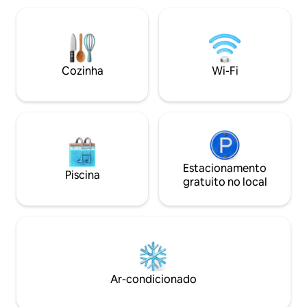
estar. - Mezanino: com cama King size
mesmo nível, há a
(160cmx200cm). - Banheiro - com
uma cozinha amer
chuveiro grande e equipado com
equipada. Também
secador de cabelo. - Sala de estar: tem
um quarto privativ
um sofá com uma TV LED na parede
andar superior, v
Cozinha
Wi-Fi
oposta, ótima luz natural e uma varanda
quarto que se abre
francesa. - Cozinha - totalmente
Tudo resulta em 
equipada com fogão, geladeira, micro-
excelência, com d
ondas, cafeteira e chaleira. - Outras
todas as comodida
comodidades - Wi-Fi gratuito e TV a
inesquecível. Todas as áreas do
Cabo. Nós também fornecemos lençóis
apartamento são acessíve
e toalhas 100% algodão macio, xampu e
para ajudar durante a est
gel de banho. The Neighborhood - A
Estacionamento
no bairro do Prínci
Piscina
melhor localização para descobrir Lisboa
topo de uma das se
gratuito no local
A melhor coisa do apartamento é a sua
com belas vistas d
ótima localização: - a uma curta distância
com edifícios palac
a pé de muitos dos melhores bairros de
dinâmicas e resta
Lisboa, incluindo Baixa, Graça, Alfama,
famosos. A estação de metrô mais
Bairro Alto e o castelo da cidade - 5
próxima é Rato, li
minutos a pé do metrô (estação 'Martim
minutos a pé). O 
Moniz') e bonde (número 28E (o 'bonde
uma vaga na garagem. A um
Ar-condicionado
turístico') e 15E (para Belém)) - A 10
caminhada dos prin
minutos a pé da bela estação ferroviária
históricos da cida