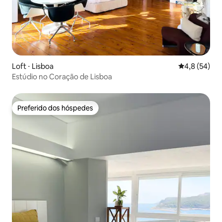
Loft ⋅ Lisboa
4,8 de uma a
4,8 (54)
Estúdio no Coração de Lisboa
Preferido dos hóspedes
Preferido dos hóspedes