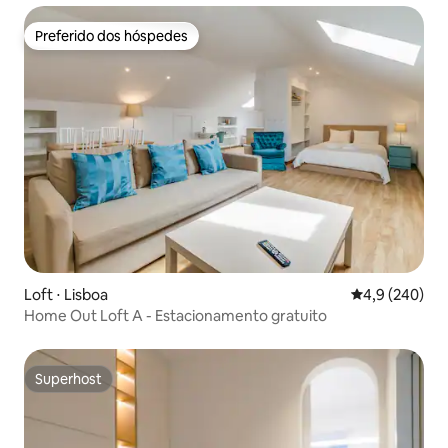
Preferido dos hóspedes
Preferido dos hóspedes
Loft ⋅ Lisboa
4,9 de uma av
4,9 (240)
Home Out Loft A - Estacionamento gratuito
Superhost
Superhost