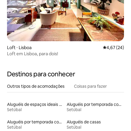
Loft ⋅ Lisboa
4,67 de uma a
4,67 (24)
Loft em Lisboa, para dois!
Destinos para conhecer
Outros tipos de acomodações
Coisas para fazer
Aluguéis de espaços ideais para famílias
Aluguéis por temporada com suítes privativas
Setúbal
Setúbal
Aluguéis por temporada com banheiro para PCD
Aluguéis de casas
Setúbal
Setúbal