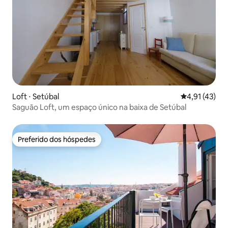
Loft ⋅ Setúbal
4,91 de uma a
4,91 (43)
Saguão Loft, um espaço único na baixa de Setúbal
Preferido dos hóspedes
Preferido dos hóspedes