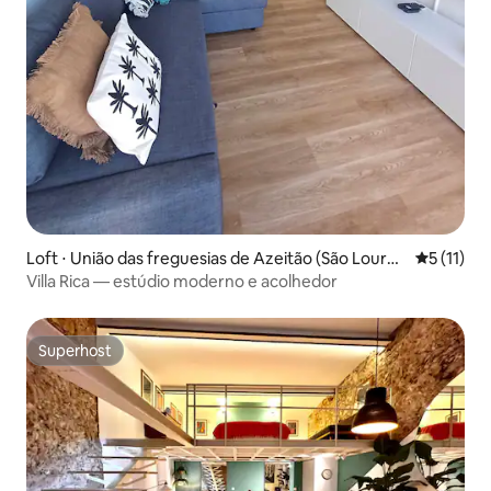
Loft ⋅ União das freguesias de Azeitão (São Louren
5 de uma a
5 (11)
ço e São Simão)
Villa Rica — estúdio moderno e acolhedor
Superhost
Superhost