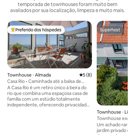
temporada de townhouses foram muito bem
avaliados por sua localização, limpeza e muito mais.
Preferido dos hóspedes
Superhost
Entre os melhores preferidos dos hóspedes
Superhost
Townhouse ⋅ Almada
5 de uma avaliação média d
5 (8)
Casa Rio • Caminhada até a balsa de
Lisboa • Estacionamento gratuito
A Casa Rio é um retiro único à beira do
rio que combina uma espaçosa casa de
família com um estúdio totalmente
independente, oferecendo privacidade,
flexibilidade e vistas deslumbrantes do
Townhouse ⋅ Lisb
Tejo de todos os níveis. Com quatro
Townhouse exclusi
quartos, três banheiros, vários terraços
e parque | Lisboa
Um achado raro no
voltados para o rio, uma lareira a pellets
jardim privado e u
para noites aconchegantes e mesas de