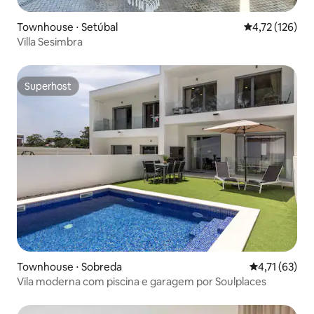
Townhouse ⋅ Setúbal
4,72 de uma av
4,72 (126)
Villa Sesimbra
Superhost
Superhost
Townhouse ⋅ Sobreda
4,71 de uma a
4,71 (63)
Vila moderna com piscina e garagem por Soulplaces