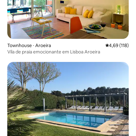
Townhouse ⋅ Aroeira
4,69 de uma av
4,69 (118)
Vila de praia emocionante em Lisboa Aroeira