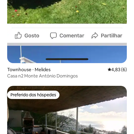
Townhouse ⋅ Melides
4,83 de uma 
4,83 (6)
Casa n2 Monte António Domingos
Preferido dos hóspedes
Preferido dos hóspedes