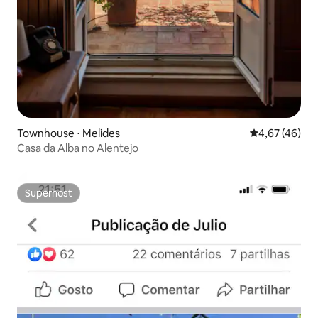
Townhouse ⋅ Melides
4,67 de uma a
4,67 (46)
Casa da Alba no Alentejo
Superhost
Superhost