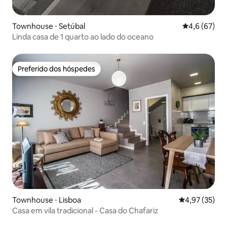
Townhouse ⋅ Setúbal
4,6 de uma a
4,6 (67)
Linda casa de 1 quarto ao lado do oceano
Preferido dos hóspedes
Preferido dos hóspedes
Townhouse ⋅ Lisboa
4,97 de uma a
4,97 (35)
Casa em vila tradicional - Casa do Chafariz