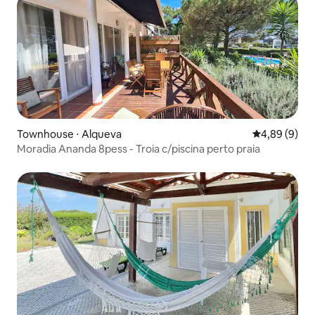
Townhouse ⋅ Alqueva
4,89 de uma 
4,89 (9)
Moradia Ananda 8pess - Troia c/piscina perto praia