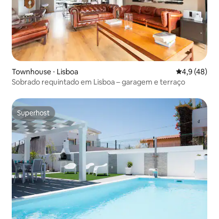
Townhouse ⋅ Lisboa
4,9 de uma a
4,9 (48)
Sobrado requintado em Lisboa – garagem e terraço
Superhost
Superhost