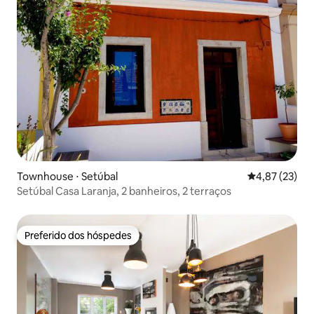
Townhouse ⋅ Setúbal
4,87 de uma a
4,87 (23)
Setúbal Casa Laranja, 2 banheiros, 2 terraços
Preferido dos hóspedes
Preferido dos hóspedes