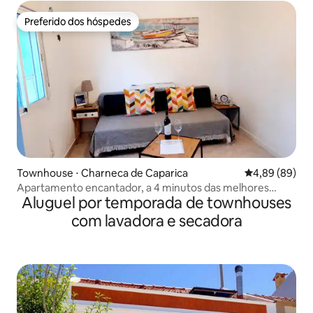
Preferido dos hóspedes
Preferido dos hóspedes
Townhouse ⋅ Charneca de Caparica
4,89 de uma av
4,89 (89)
Apartamento encantador, a 4 minutos das melhores
Aluguel por temporada de townhouses
praias de carro
com lavadora e secadora