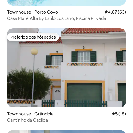
Townhouse ⋅ Porto Covo
4,87 de uma a
4,87 (63)
Casa Maré Alta By Estilo Lusitano, Piscina Privada
Preferido dos hóspedes
Preferido dos hóspedes
Townhouse ⋅ Grândola
5 de uma a
5 (18)
Cantinho da Cacilda