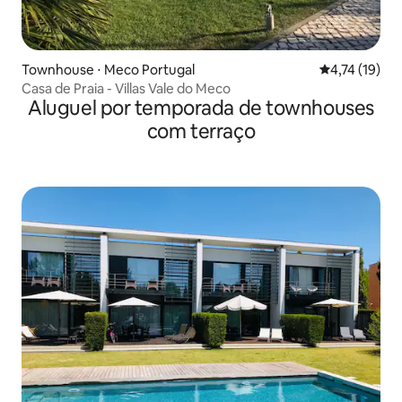
Townhouse ⋅ Meco Portugal
4,74 de uma a
4,74 (19)
Casa de Praia - Villas Vale do Meco
Aluguel por temporada de townhouses
com terraço