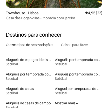
Townhouse ⋅ Lisboa
4,95 de uma a
4,95 (22)
Casa das Boganvilias - Moradia com jardim
Destinos para conhecer
Outros tipos de acomodações
Coisas para fazer
Aluguéis de espaços ideais para famílias
Aluguéis por temporada com suítes privativas
Setúbal
Setúbal
Aluguéis por temporada com banheiro para PCD
Aluguéis por temporada com cama de altura acessível
Setúbal
Setúbal
Aluguéis de casas
Aluguel por temporada de microcasas
Setúbal
Setúbal
Aluguéis de casas de campo
Mostrar mais
Setúbal