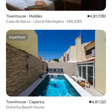
Townhouse ⋅ Melides
4,81 de uma av
4,81 (139)
Casa do Barco - Litoral Alentejano - MELIDES
Superhost
Superhost
Townhouse ⋅ Caparica
4,81 de uma a
4,81 (32)
Dulcinha Beach House