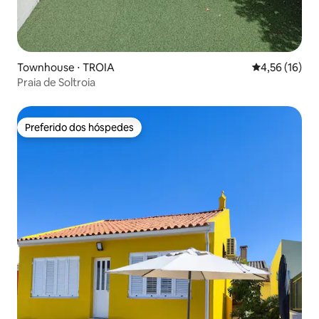
Townhouse ⋅ TROIA
4,56 de uma a
4,56 (16)
Praia de Soltroia
Preferido dos hóspedes
Preferido dos hóspedes