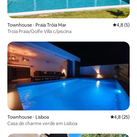
Townhouse ⋅ Praia Tróia Mar
4,8 de uma 
4,8 (5)
Troia Praia/Golfe Villa c/piscina
Townhouse ⋅ Lisboa
4,8 de uma a
4,8 (25)
Casa de charme verde em Lisboa