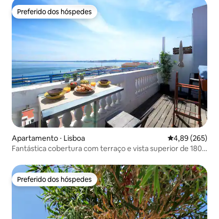
Preferido dos hóspedes
Preferido dos hóspedes
Apartamento ⋅ Lisboa
4,89 de uma ava
4,89 (265)
Fantástica cobertura com terraço e vista superior de 180º
para o rio
Preferido dos hóspedes
Preferido dos hóspedes