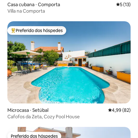
Casa cubana ⋅ Comporta
5 de uma a
5 (13)
Villa na Comporta
Preferido dos hóspedes
Entre os melhores preferidos dos hóspedes
Microcasa ⋅ Setúbal
4,99 de uma a
4,99 (82)
Cafofos da Zeta, Cozy Pool House
Preferido dos hóspedes