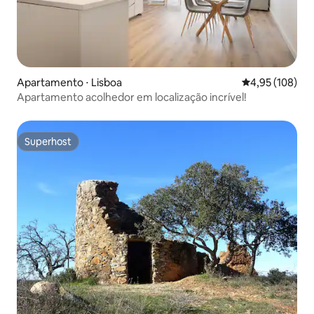
Apartamento ⋅ Lisboa
4,95 de uma av
4,95 (108)
Apartamento acolhedor em localização incrível!
Superhost
Superhost