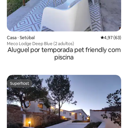
Casa ⋅ Setúbal
4,97 de uma a
4,97 (63)
Meco Lodge Deep Blue (2 adultos)
Aluguel por temporada pet friendly com
piscina
Superhost
Superhost