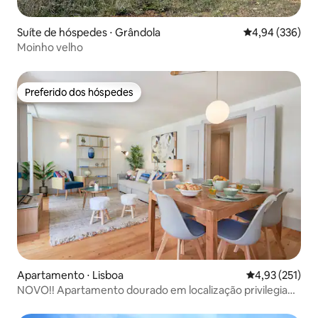
Suíte de hóspedes ⋅ Grândola
4,94 de uma ava
4,94 (336)
Moinho velho
Preferido dos hóspedes
Preferido dos hóspedes
Apartamento ⋅ Lisboa
4,93 de uma av
4,93 (251)
NOVO!! Apartamento dourado em localização privilegiada
- 2 quartos, 2 banheiros, AC, elevador