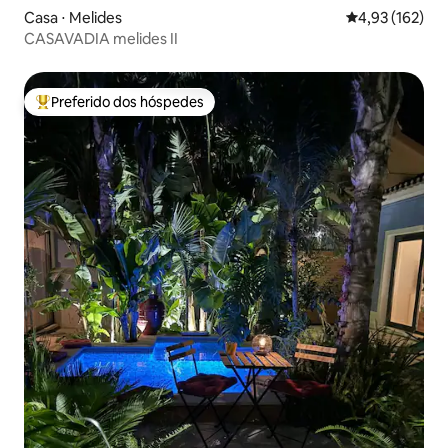
Casa ⋅ Melides
4,93 de uma av
4,93 (162)
CASAVADIA melides II
Preferido dos hóspedes
Entre os melhores preferidos dos hóspedes