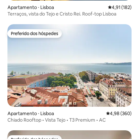
Apartamento ⋅ Lisboa
4,91 de uma av
4,91 (182)
Terraços, vista do Tejo e Cristo Rei. Roof-top Lisboa
Preferido dos hóspedes
Preferido dos hóspedes
Apartamento ⋅ Lisboa
4,98 de uma ava
4,98 (360)
Chiado Rooftop • Vista Tejo • T3 Premium • AC