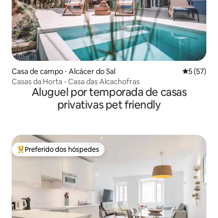
Casa de campo ⋅ Alcácer do Sal
5 de uma a
5 (57)
Casas da Horta - Casa das Alcachofras
Aluguel por temporada de casas
privativas pet friendly
Preferido dos hóspedes
Entre os melhores preferidos dos hóspedes