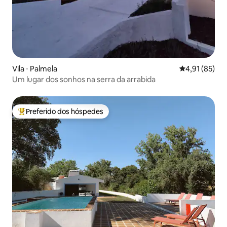
Vila ⋅ Palmela
4,91 de uma a
4,91 (85)
Um lugar dos sonhos na serra da arrabida
Preferido dos hóspedes
Entre os melhores preferidos dos hóspedes