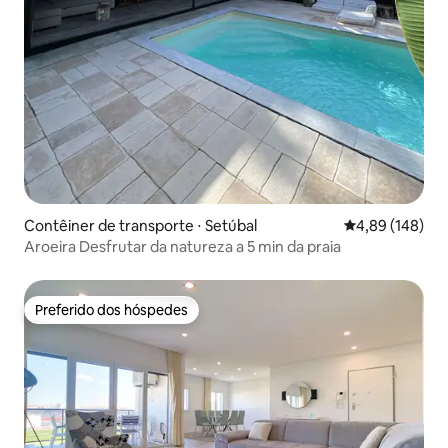
Contêiner de transporte ⋅ Setúbal
4,89 de uma av
4,89 (148)
Aroeira Desfrutar da natureza a 5 min da praia
Preferido dos hóspedes
Preferido dos hóspedes