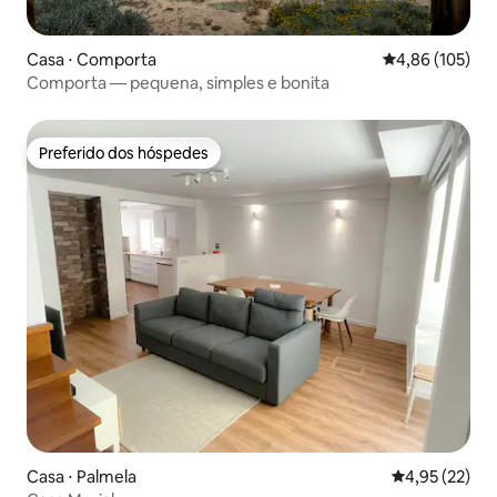
Casa ⋅ Comporta
4,86 de uma av
4,86 (105)
Comporta — pequena, simples e bonita
Preferido dos hóspedes
Preferido dos hóspedes
Casa ⋅ Palmela
4,95 de uma a
4,95 (22)