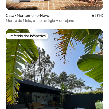
Casa ⋅ Montemor-o-Novo
5 de uma a
5 (14)
Monte do Meio, o seu refúgio Alentejano
Preferido dos hóspedes
Preferido dos hóspedes