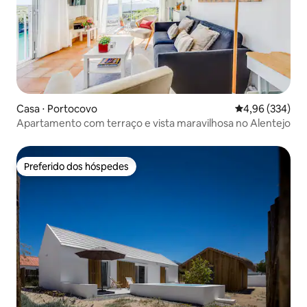
Casa ⋅ Portocovo
4,96 de uma ava
4,96 (334)
Apartamento com terraço e vista maravilhosa no Alentejo
Preferido dos hóspedes
Preferido dos hóspedes