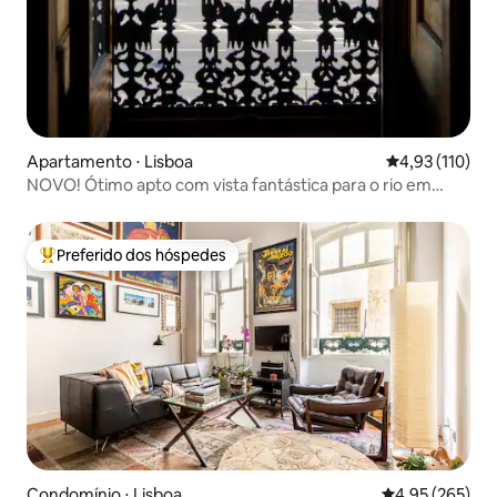
Apartamento ⋅ Lisboa
4,93 de uma av
4,93 (110)
NOVO! Ótimo apto com vista fantástica para o rio em
Alfama
Preferido dos hóspedes
Entre os melhores preferidos dos hóspedes
Condomínio ⋅ Lisboa
4,95 de uma av
4,95 (265)