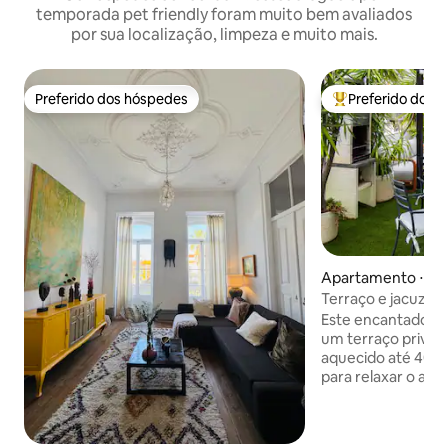
temporada pet friendly foram muito bem avaliados
por sua localização, limpeza e muito mais.
Preferido dos hóspedes
Preferido dos 
Preferido dos hóspedes
Entre os melhore
Apartamento ⋅ Li
Terraço e jacuzzi 
Este encantador 
um terraço privati
aquecido até 40°C
para relaxar o ano
com espreguiçadei
e relva sintética,
aconchegante. Pl