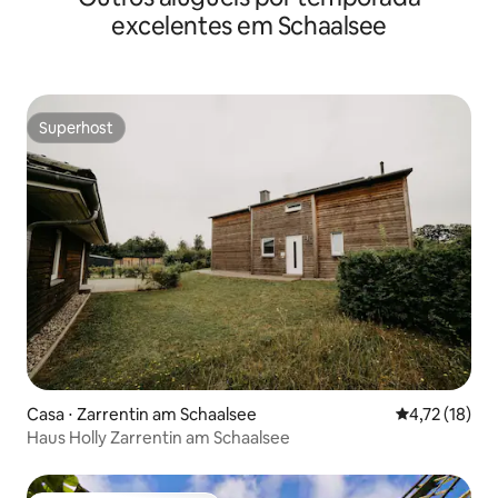
excelentes em Schaalsee
Superhost
Superhost
Casa ⋅ Zarrentin am Schaalsee
4,72 de uma a
4,72 (18)
Haus Holly Zarrentin am Schaalsee