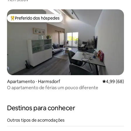
Preferido dos hóspedes
Entre os melhores preferidos dos hóspedes
Apartamento ⋅ Harmsdorf
4,99 de uma av
4,99 (68)
O apartamento de férias um pouco diferente
Destinos para conhecer
Outros tipos de acomodações