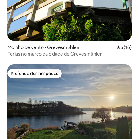
Moinho de vento ⋅ Grevesmühlen
5 de uma a
5 (16)
Férias no marco da cidade de Grevesmühlen
Preferido dos hóspedes
Preferido dos hóspedes