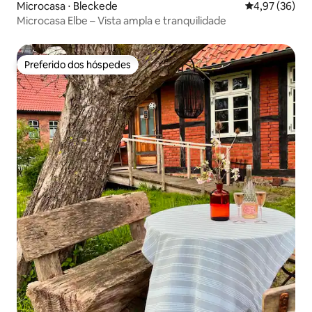
Microcasa ⋅ Bleckede
4,97 de uma a
4,97 (36)
Microcasa Elbe – Vista ampla e tranquilidade
Preferido dos hóspedes
Preferido dos hóspedes