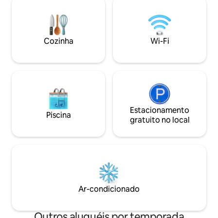
explorar a bela paisagem. Bicicletas
sofá-cama dobráv
estão disponíveis (ver fotos). Outros:
hóspedes durmam
Máquina de lavar e secar roupa
mas também é poss
mediante acordo, cada € 5, -
Estamos ansiosos pa
Cozinha
Wi-Fi
família Behrens
Estacionamento
Piscina
gratuito no local
Ar-condicionado
Outros aluguéis por temporada