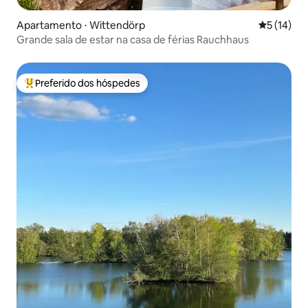
Apartamento ⋅ Wittendörp
5 de uma a
5 (14)
Grande sala de estar na casa de férias Rauchhaus
Preferido dos hóspedes
Entre os melhores preferidos dos hóspedes