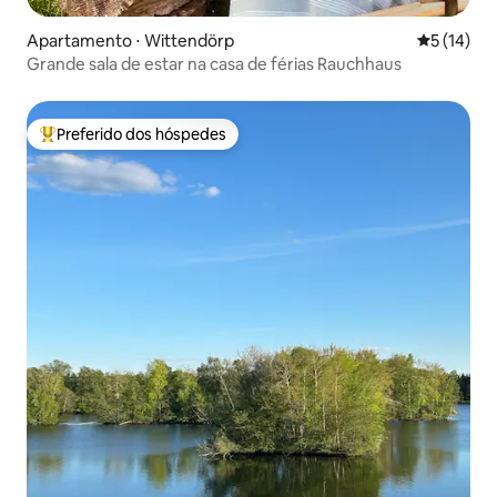
Apartamento ⋅ Wittendörp
5 de uma a
5 (14)
Grande sala de estar na casa de férias Rauchhaus
Preferido dos hóspedes
Entre os melhores preferidos dos hóspedes