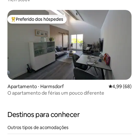
Preferido dos hóspedes
Entre os melhores preferidos dos hóspedes
Apartamento ⋅ Harmsdorf
4,99 de uma av
4,99 (68)
O apartamento de férias um pouco diferente
Destinos para conhecer
Outros tipos de acomodações