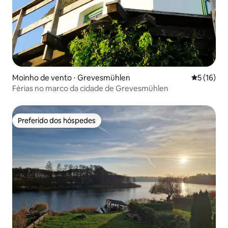
Moinho de vento ⋅ Grevesmühlen
5 de uma a
5 (16)
Férias no marco da cidade de Grevesmühlen
Preferido dos hóspedes
Preferido dos hóspedes