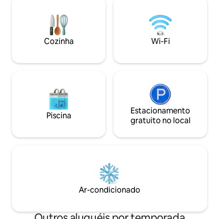
explorar a bela paisagem. Bicicletas
sofá-cama dobráv
estão disponíveis (ver fotos). Outros:
hóspedes durmam
Máquina de lavar e secar roupa
mas também é poss
mediante acordo, cada € 5, -
Estamos ansiosos pa
Cozinha
Wi-Fi
família Behrens
Estacionamento
Piscina
gratuito no local
Ar-condicionado
Outros aluguéis por temporada