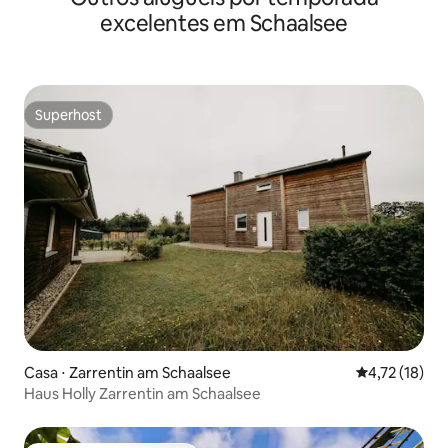
excelentes em Schaalsee
Superhost
Superhost
Casa ⋅ Zarrentin am Schaalsee
4,72 de uma a
4,72 (18)
Haus Holly Zarrentin am Schaalsee