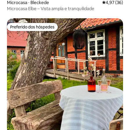
Microcasa ⋅ Bleckede
4,97 de uma a
4,97 (36)
Microcasa Elbe – Vista ampla e tranquilidade
Preferido dos hóspedes
Preferido dos hóspedes