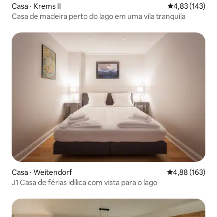
Casa ⋅ Krems II
4,83 de uma av
4,83 (143)
Casa de madeira perto do lago em uma vila tranquila
Casa ⋅ Weitendorf
4,88 de uma av
4,88 (163)
J1 Casa de férias idílica com vista para o lago