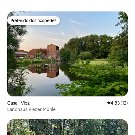
Preferido dos hóspedes
Preferido dos hóspedes
Casa ⋅ Viez
4,83 de uma a
4,83 (12)
Landhaus Viezer Mühle