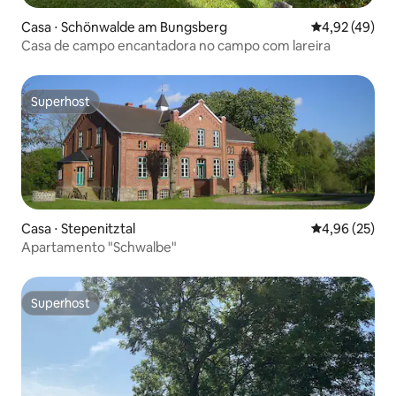
Casa ⋅ Schönwalde am Bungsberg
4,92 de uma a
4,92 (49)
Casa de campo encantadora no campo com lareira
Superhost
Superhost
Casa ⋅ Stepenitztal
4,96 de uma a
4,96 (25)
Apartamento "Schwalbe"
Superhost
Superhost