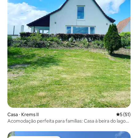
Casa ⋅ Krems II
5 de uma a
5 (51)
Acomodação perfeita para famílias: Casa à beira do lago
☀️