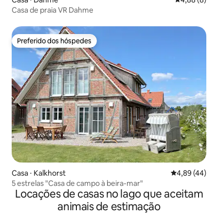
Casa de praia VR Dahme
Preferido dos hóspedes
Preferido dos hóspedes
Casa ⋅ Kalkhorst
4,89 de uma a
4,89 (44)
5 estrelas "Casa de campo à beira-mar"
Locações de casas no lago que aceitam
animais de estimação