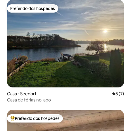
Preferido dos hóspedes
Preferido dos hóspedes
Casa ⋅ Seedorf
5 de uma 
5 (7)
Casa de férias no lago
Preferido dos hóspedes
Entre os melhores preferidos dos hóspedes