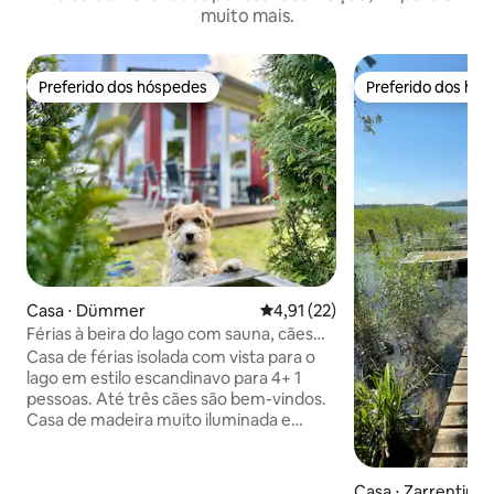
muito mais.
Preferido dos hóspedes
Preferido dos hó
Preferido dos hóspedes
Preferido dos hó
Casa ⋅ Dümmer
4,91 de uma avaliação média de
4,91 (22)
Férias à beira do lago com sauna, cães
são bem-vindos
Casa de férias isolada com vista para o
lago em estilo escandinavo para 4+ 1
pessoas. Até três cães são bem-vindos.
Casa de madeira muito iluminada e
moderna com 2 quartos, 1 banheiro com
sauna, uma alcova e sofá cama na sala
de estar, cozinha aberta, lareira, terraço
Casa ⋅ Zarrentin 