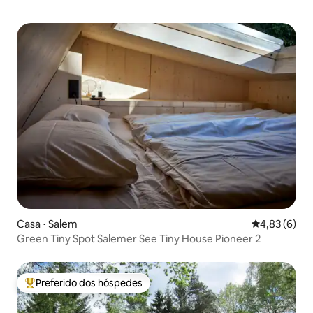
Casa ⋅ Salem
4,83 de uma 
4,83 (6)
Green Tiny Spot Salemer See Tiny House Pioneer 2
Preferido dos hóspedes
Entre os melhores preferidos dos hóspedes