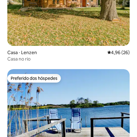
Casa ⋅ Lenzen
4,96 de uma a
4,96 (26)
Casa no rio
Preferido dos hóspedes
Preferido dos hóspedes