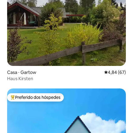
Casa ⋅ Gartow
4,84 de uma a
4,84 (67)
Haus Kirsten
Preferido dos hóspedes
Entre os melhores preferidos dos hóspedes