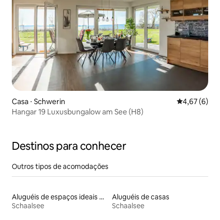
Casa ⋅ Schwerin
4,67 de uma 
4,67 (6)
Hangar 19 Luxusbungalow am See (H8)
Destinos para conhecer
Outros tipos de acomodações
Aluguéis de espaços ideais para famílias
Aluguéis de casas
Schaalsee
Schaalsee