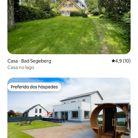
Casa ⋅ Bad Segeberg
4,9 de uma a
4,9 (10)
Casa no lago
Preferido dos hóspedes
Preferido dos hóspedes