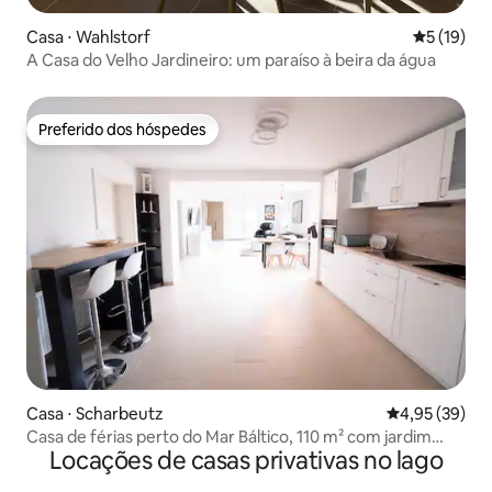
Casa ⋅ Wahlstorf
5 de uma a
5 (19)
A Casa do Velho Jardineiro: um paraíso à beira da água
Preferido dos hóspedes
Preferido dos hóspedes
Casa ⋅ Scharbeutz
4,95 de uma a
4,95 (39)
Casa de férias perto do Mar Báltico, 110 m² com jardim
Locações de casas privativas no lago
próprio