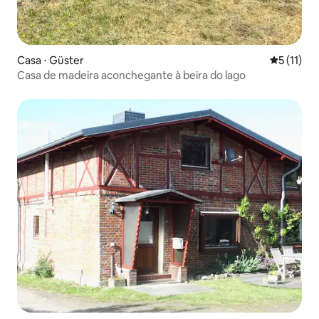
Casa ⋅ Güster
5 de uma a
5 (11)
Casa de madeira aconchegante à beira do lago