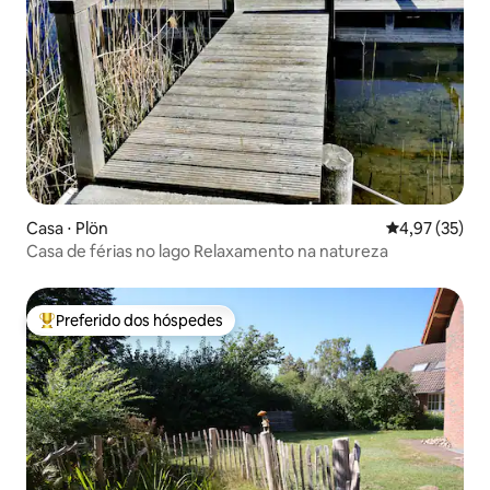
Casa ⋅ Plön
4,97 de uma a
4,97 (35)
Casa de férias no lago Relaxamento na natureza
Preferido dos hóspedes
Entre os melhores preferidos dos hóspedes