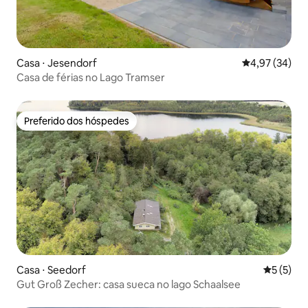
Casa ⋅ Jesendorf
4,97 de uma a
4,97 (34)
Casa de férias no Lago Tramser
Preferido dos hóspedes
Preferido dos hóspedes
Casa ⋅ Seedorf
5 de uma 
5 (5)
Gut Groß Zecher: casa sueca no lago Schaalsee