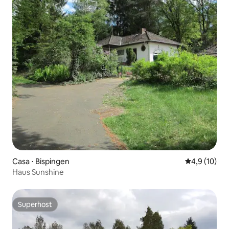
Casa ⋅ Bispingen
4,9 de uma a
4,9 (10)
Haus Sunshine
Superhost
Superhost