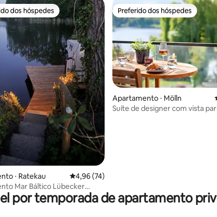
rido dos hóspedes
Preferido dos hóspedes
 melhores preferidos dos hóspedes
Preferido dos hóspedes
Apartamento ⋅ Mölln
Suíte de designer com vista para
média de 5, 51 avaliações
central e perto da natureza
nto ⋅ Ratekau
4,96 de uma avaliação média de 5, 74 avalia
4,96 (74)
nto Mar Báltico Lübecker
el por temporada de apartamento priv