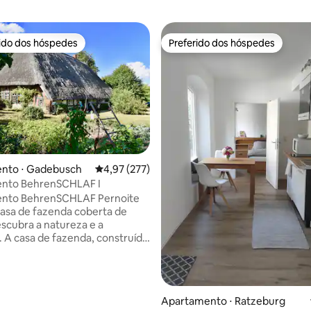
rido dos hóspedes
Preferido dos hóspedes
 melhores preferidos dos hóspedes
Preferido dos hóspedes
édia de 5, 167 avaliações
nto ⋅ Gadebusch
4,97 de uma avaliação média de 5, 277 avalia
4,97 (277)
nto BehrenSCHLAF I
o BehrenSCHLAF Pernoite
asa de fazenda coberta de
escubra a natureza e a
uída
 de 1780 como uma casa de
 edifício histórico e foi
mente preservada. Você vai
nosso acolhedor apartamento
Apartamento ⋅ Ratzeburg
o virado para o sul e vista para