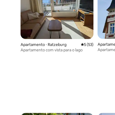
Apartame
Apartamento ⋅ Ratzeburg
5 de uma avaliação 
5 (53)
Apartame
Apartamento com vista para o lago
Pfaffente