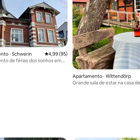
nto ⋅ Schwerin
4,99 de uma avaliação média de 5, 95 avalia
4,99 (95)
média de 5, 53 avaliações
nto de férias dos sonhos em
ich
Apartamento ⋅ Wittendörp
Grande sala de estar na casa de
Rauchhaus