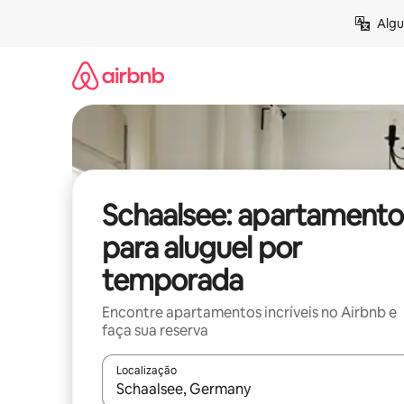
Pular
Algu
para
o
conteúdo
Schaalsee: apartamento
para aluguel por
temporada
Encontre apartamentos incríveis no Airbnb e
faça sua reserva
Localização
Quando os resultados estiverem disponíveis, expl