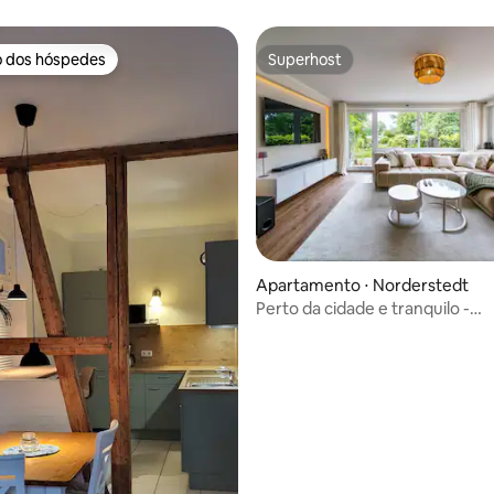
o dos hóspedes
Superhost
o dos hóspedes
Superhost
média de 5, 62 avaliações
Apartamento ⋅ Norderstedt
Perto da cidade e tranquilo -
apartamento aconchegante co