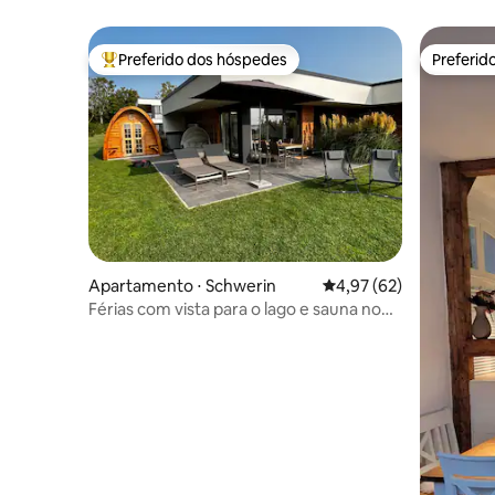
Preferido dos hóspedes
Preferid
Entre os melhores preferidos dos hóspedes
Preferid
Apartamento ⋅ Schwerin
4,97 de uma avaliação 
4,97 (62)
Férias com vista para o lago e sauna no
Lago Schwerin