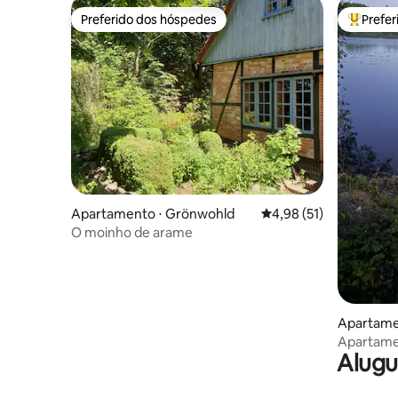
Preferido dos hóspedes
Prefe
Preferido dos hóspedes
Entre os
Apartamento ⋅ Grönwohld
4,98 de uma avaliação 
4,98 (51)
O moinho de arame
Apartame
Apartame
Alugu
Bucht