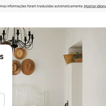
mas informações foram traduzidas automaticamente. 
Mostrar idioma
s
ore-os usando as seta para cima e para baixo do teclado ou tocando e