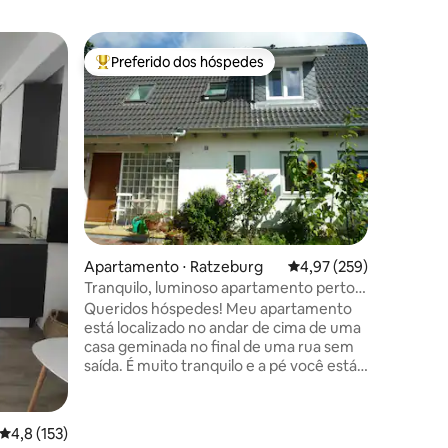
Apartam
Preferido dos hóspedes
Prefe
Entre os melhores preferidos dos hóspedes
Entre o
Casa de 
Infelizm
adequada p
casa foi 
casa resi
3 lados 
estrutura
tílias de
novembro,
ções
a casa po
Apartamento ⋅ Ratzeburg
4,97 de uma avaliação 
4,97 (259)
glória. A
lentamen
Tranquilo, luminoso apartamento perto
sombrea
do lago
Queridos hóspedes! Meu apartamento
maravilh
está localizado no andar de cima de uma
o verão..
casa geminada no final de uma rua sem
saída. É muito tranquilo e a pé você está
em poucos minutos no lago Ratzeburger,
no lago Küchensee na floresta, no centro
da cidade ou na estação de trem. O
4,8 de uma avaliação média de 5, 153 avaliações
4,8 (153)
apartamento luminoso e acolhedor