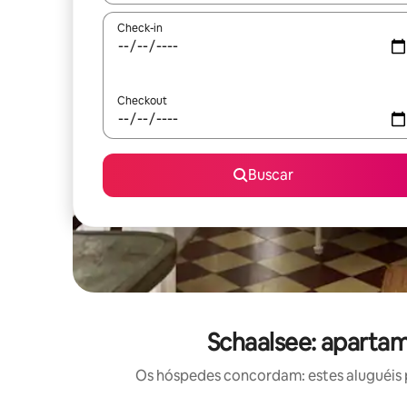
Check-in
Checkout
Buscar
Schaalsee: aparta
Os hóspedes concordam: estes aluguéis 