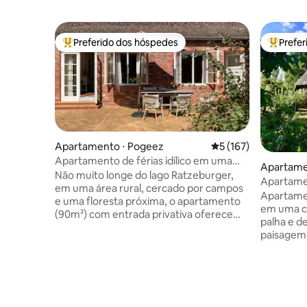
Preferido dos hóspedes
Prefe
Entre os melhores preferidos dos hóspedes
Entre os
Apartamento ⋅ Pogeez
5 de uma avaliação m
5 (167)
Apartamento de férias idílico em uma
Apartame
antiga fazenda
Não muito longe do lago Ratzeburger,
Apartame
em uma área rural, cercado por campos
Apartament
e uma floresta próxima, o apartamento
em uma c
(90m²) com entrada privativa oferece
palha e d
espaço para até 4 pessoas. Os quartos
paisagem. A casa de fazenda, constr
são bem iluminados e convidativos,
por volta
terraço ao sul (60m²) com mesa, cadeiras
fumo, é um
e espreguiçadeiras, bem como um
cuidadosa
pequeno jardim completam a oferta.
ficar em 
Dimensões da cama (cm) 180x200 e
com terraç
160x200. A partir daqui, você pode