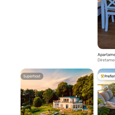
Apartame
Diretamen
Superhost
Prefe
Superhost
Entre os