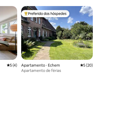
Preferido dos hóspedes
Entre os melhores preferidos dos hóspedes
5 de uma avaliação média de 5, 4 avaliações
5 (4)
Apartamento ⋅ Echem
5 de uma avaliação
5 (20)
Apartamento de férias
m jardim