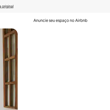
 original
Anuncie seu espaço no Airbnb
 deslizando o dedo na tela.