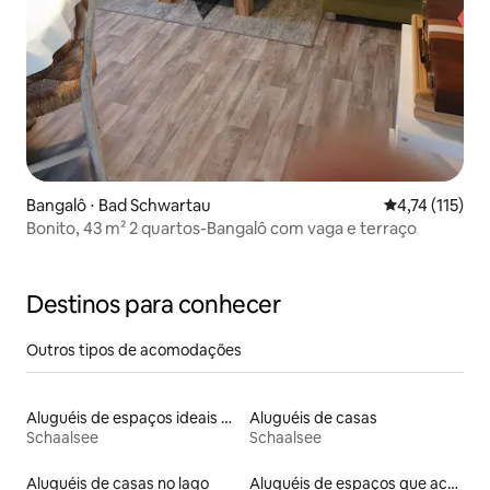
Bangalô ⋅ Bad Schwartau
4,74 de uma av
4,74 (115)
Bonito, 43 m² 2 quartos-Bangalô com vaga e terraço
Destinos para conhecer
Outros tipos de acomodações
Aluguéis de espaços ideais para famílias
Aluguéis de casas
Schaalsee
Schaalsee
Aluguéis de casas no lago
Aluguéis de espaços que aceitam animais de estimação