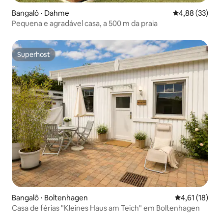
Bangalô ⋅ Dahme
4,88 de uma a
4,88 (33)
Pequena e agradável casa, a 500 m da praia
Superhost
Superhost
Bangalô ⋅ Boltenhagen
4,61 de uma a
4,61 (18)
Casa de férias "Kleines Haus am Teich" em Boltenhagen