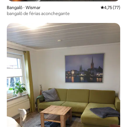
Bangalô ⋅ Wismar
4,75 de uma a
4,75 (77)
bangalô de férias aconchegante