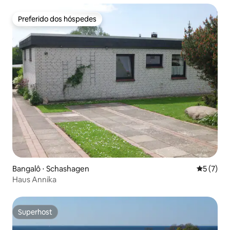
Preferido dos hóspedes
Preferido dos hóspedes
Bangalô ⋅ Schashagen
5 de uma 
5 (7)
Haus Annika
Superhost
Superhost