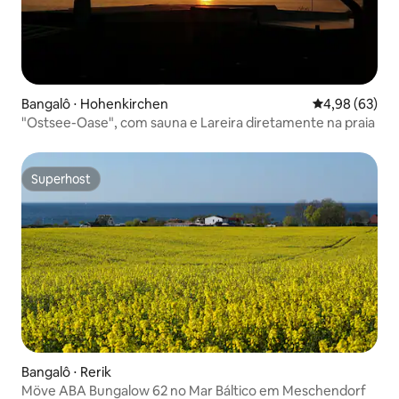
Bangalô ⋅ Hohenkirchen
4,98 de uma a
4,98 (63)
"Ostsee-Oase", com sauna e Lareira diretamente na praia
Superhost
Superhost
Bangalô ⋅ Rerik
Möve ABA Bungalow 62 no Mar Báltico em Meschendorf