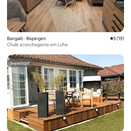
Bangalô ⋅ Bispingen
5 de uma a
5 (19)
Chalé aconchegante em Luhe
Superhost
Superhost