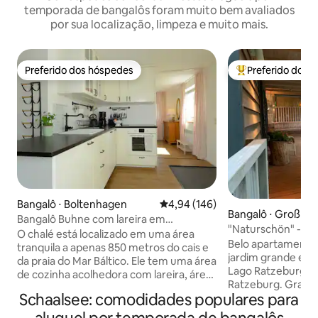
temporada de bangalôs foram muito bem avaliados
por sua localização, limpeza e muito mais.
Preferido dos hóspedes
Preferido dos 
Preferido dos hóspedes
Entre os melhore
Bangalô ⋅ Boltenhagen
4,94 de uma avaliação média de 
4,94 (146)
Bangalô ⋅ Groß Sa
Bangalô Buhne com lareira em
"Naturschön" - Cas
Boltenhagen
O chalé está localizado em uma área
Belo apartamento
tranquila a apenas 850 metros do cais e
jardim grande e id
da praia do Mar Báltico. Ele tem uma área
Lago Ratzeburg e
de cozinha acolhedora com lareira, área
Ratzeburg. Grand
de estar, Smart TV, quarto.,
Schaalsee: comodidades populares para
de balanço e móve
chuveiro/WC, dois terraços, Wi-Fi
confortáveis em u
gratuito, máquina de lavar e