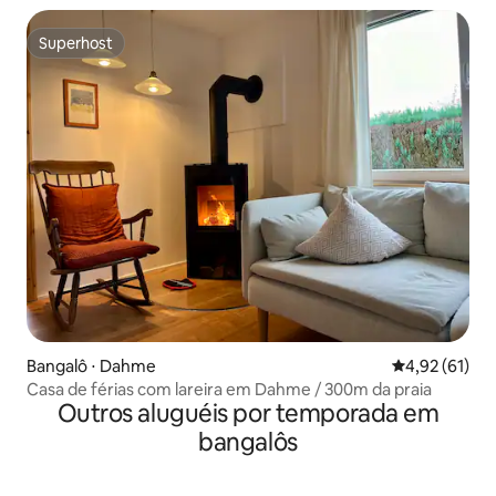
Superhost
Superhost
Bangalô ⋅ Dahme
4,92 de uma a
4,92 (61)
Casa de férias com lareira em Dahme / 300m da praia
Outros aluguéis por temporada em
bangalôs