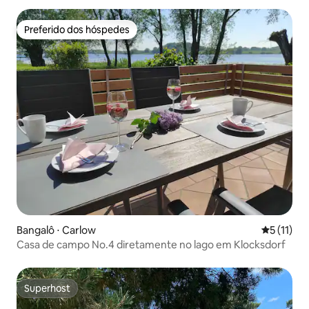
Preferido dos hóspedes
Preferido dos hóspedes
Bangalô ⋅ Carlow
5 de uma a
5 (11)
Casa de campo No.4 diretamente no lago em Klocksdorf
Superhost
Superhost