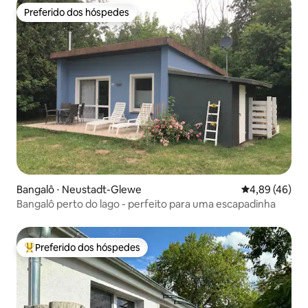
Preferido dos hóspedes
Preferido dos hóspedes
Bangalô ⋅ Neustadt-Glewe
4,89 de uma a
4,89 (46)
Bangalô perto do lago - perfeito para uma escapadinha
Preferido dos hóspedes
Entre os melhores preferidos dos hóspedes