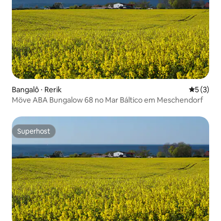
Bangalô ⋅ Rerik
5 de uma 
5 (3)
Möve ABA Bungalow 68 no Mar Báltico em Meschendorf
Superhost
Superhost