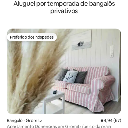
Aluguel por temporada de bangalôs
privativos
Preferido dos hóspedes
Preferido dos hóspedes
Bangalô ⋅ Grömitz
4,94 de uma a
4,94 (67)
Apartamento Dünengras em Grömitz/perto da praia