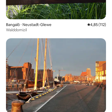
Bangalô ⋅ Neustadt-Glewe
4,85 de uma av
4,85 (112)
Walddomizil