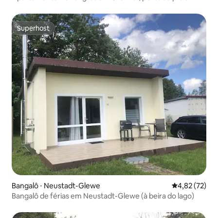
Superhost
Superhost
Bangalô ⋅ Neustadt-Glewe
4,82 de uma a
4,82 (72)
Bangalô de férias em Neustadt-Glewe (à beira do lago)