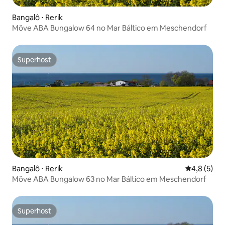
Bangalô ⋅ Rerik
Möve ABA Bungalow 64 no Mar Báltico em Meschendorf
Superhost
Superhost
Bangalô ⋅ Rerik
4,8 de uma 
4,8 (5)
Möve ABA Bungalow 63 no Mar Báltico em Meschendorf
Superhost
Superhost