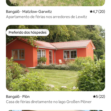
Bangalô ⋅ Matzlow-Garwitz
4,7 de uma a
4,7 (20)
Apartamento de férias nos arredores de Lewitz
Preferido dos hóspedes
Preferido dos hóspedes
Bangalô ⋅ Plön
5 de uma a
5 (22)
Casa de férias diretamente no lago Großen Plöner