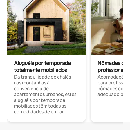
Aluguéis por temporada
Nômades digit
totalmente mobiliados
profissionais 
Da tranquilidade de chalés
Acomodações c
nas montanhas à
para profission
conveniência de
nômades com W
apartamentos urbanos, estes
adequado para 
aluguéis por temporada
mobiliados têm todas as
comodidades de um lar.