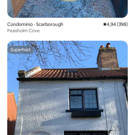
Condomínio ⋅ Scarborough
4,94 de uma ava
4,94 (398)
Peasholm Cove
Superhost
Superhost