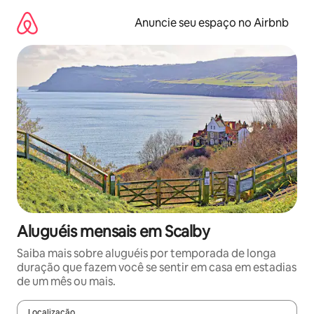
Pular
para
Anuncie seu espaço no Airbnb
o
conteúdo
Aluguéis mensais em Scalby
Saiba mais sobre aluguéis por temporada de longa
duração que fazem você se sentir em casa em estadias
de um mês ou mais.
Localização