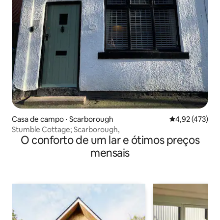
Casa de campo ⋅ Scarborough
4,92 de uma av
4,92 (473)
Stumble Cottage; Scarborough,
O conforto de um lar e ótimos preços
mensais