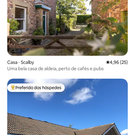
Casa ⋅ Scalby
4,96 de uma a
4,96 (25)
Uma bela casa de aldeia, perto de cafés e pubs
Preferido dos hóspedes
Entre os melhores preferidos dos hóspedes