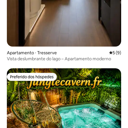
Apartamento ⋅ Tresserve
5 de uma 
5 (9)
Vista deslumbrante do lago – Apartamento moderno
Preferido dos hóspedes
Preferido dos hóspedes