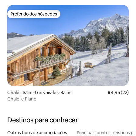
Preferido dos hóspedes
Preferido dos hóspedes
Chalé ⋅ Saint-Gervais-les-Bains
4,95 de uma a
4,95 (22)
Chalé le Plane
Destinos para conhecer
Outros tipos de acomodações
Principais pontos turísticos po