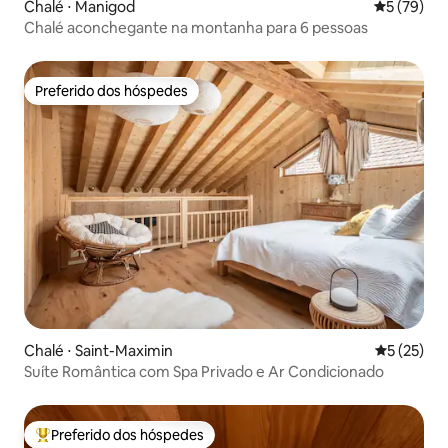
Chalé ⋅ Manigod
5 de uma a
5 (79)
Chalé aconchegante na montanha para 6 pessoas
Preferido dos hóspedes
Preferido dos hóspedes
Chalé ⋅ Saint-Maximin
5 de uma a
5 (25)
Suíte Romântica com Spa Privado e Ar Condicionado
Preferido dos hóspedes
Entre os melhores preferidos dos hóspedes