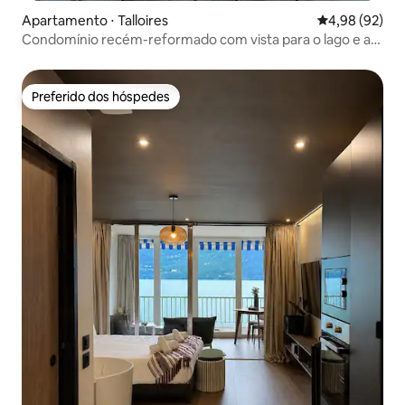
Apartamento ⋅ Talloires
4,98 de uma a
4,98 (92)
Condomínio recém-reformado com vista para o lago e a
montanha
Preferido dos hóspedes
Preferido dos hóspedes