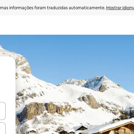
mas informações foram traduzidas automaticamente. 
Mostrar idioma
ore-os usando as seta para cima e para baixo do teclado ou tocando e