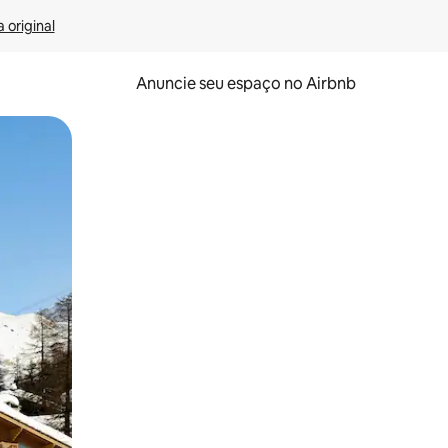
 original
Anuncie seu espaço no Airbnb
 deslizando o dedo na tela.