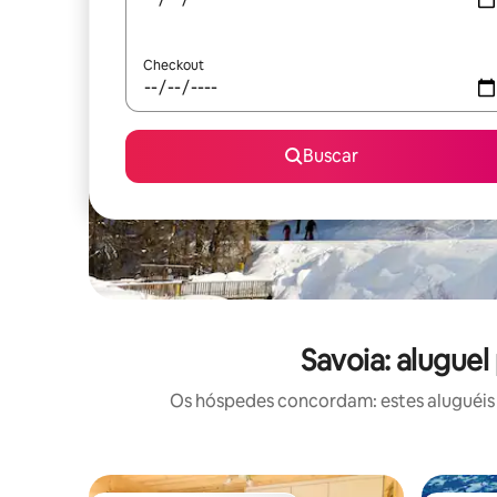
Checkout
Buscar
Savoia: alugue
Os hóspedes concordam: estes aluguéis 