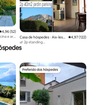
ções
4,96 de uma avaliação média de 5, 52 avaliações
4,96 (52)
cina e ar-
Casa de hóspedes ⋅ Aix-les-B
4,97 de uma avaliação 
4,97 (122)
ains
🌿 2p standing
hóspedes
40m²/jardim/estacionamento perto de
termas
Preferido dos hóspedes
Preferido dos hóspedes