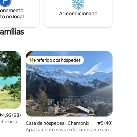
ara 4
motocicletas. Roupa de cama e toalhas
ionamento
de banho fornecidas 1º café da manhã
Ar-condicionado
to no local
incluído
amílias
Preferido dos hóspedes
os hóspedes
Entre os melhores preferidos dos hóspedes
4,92 de uma avaliação média de 5, 98 avaliações
4,92 (98)
inho ou a
ções
Casa de hóspedes ⋅ Chamonix
5 de uma avaliação
5 (40)
Apartamento novo e deslumbrante em
Chamonix, com vista para o Mont-Blanc