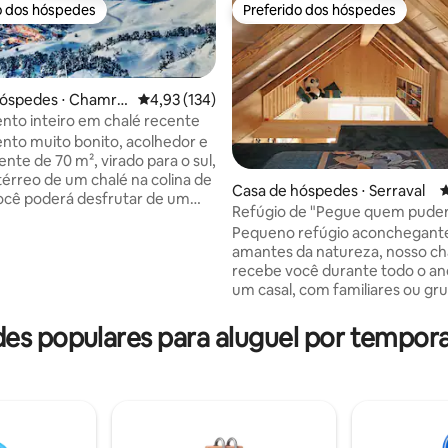
o dos hóspedes
Preferido dos hóspedes
o dos hóspedes
Preferido dos hóspedes
hóspedes ⋅ Chamro
4,93 de uma avaliação média de 5, 134 avalia
4,93 (134)
to inteiro em chalé recente
to muito bonito, acolhedor e
nte de 70 m², virado para o sul,
térreo de um chalé na colina de
Casa de hóspedes ⋅ Serraval
4
ocê poderá desfrutar de um
Refúgio de "Pegue quem pude
édia de 5, 118 avaliações
ivado com vistas deslumbrantes
Pequeno refúgio aconchegante
istas e montanhas. A
amantes da natureza, nosso ch
o: - Localizado a 300 metros
recebe você durante todo o a
um casal, com familiares ou gr
 esqui e jardim de infância),
amigos. Situado no final de um
retorno de esqui. -
saída, entre o lago e a montanh
es populares para aluguel por tempor
mento externo privativo e
oferece um ambiente tranquilo
IMPORTANTE: Infelizmente, a
refrescante. Idealmente locali
o não é acessível a pessoas
eixo Thônes-Faverges, fica per
idade reduzida (1 andar para
resorts de esqui (La Clusaz, Gr
Bornand, Manigod) e do Lago A
você é esportivo ou"preguiços