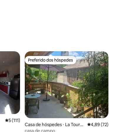
Preferido dos hóspedes
os hóspedes
Preferido dos hóspedes
ções
5 de uma avaliação média de 5, 111 avaliações
5 (111)
Casa de hóspedes ⋅ La Tour-e
4,89 de uma avaliação
4,89 (72)
n-Maurienne
casa de campo