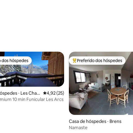
média de 5, 17 avaliações
o dos hóspedes
Preferido dos hóspedes
o dos hóspedes
Entre os melhores preferidos d
óspedes ⋅ Les Chap
4,92 de uma avaliação média de 5, 25 avalia
4,92 (25)
mium 10 min Funicular Les Arcs
média de 5, 28 avaliações
Casa de hóspedes ⋅ Brens
Namaste