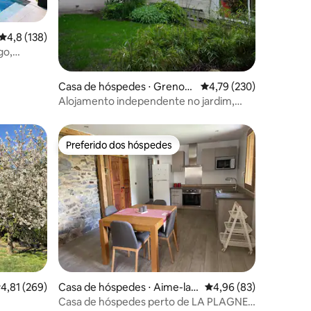
ções
4,8 de uma avaliação média de 5, 138 avaliações
4,8 (138)
go,
Casa de hóspedes ⋅ Grenobl
4,79 de uma avaliação 
4,79 (230)
e
Alojamento independente no jardim,
tranquilo e luminoso
Preferido dos hóspedes
Preferido dos hóspedes
ções
,81 de uma avaliação média de 5, 269 avaliações
4,81 (269)
Casa de hóspedes ⋅ Aime-la-
4,96 de uma avaliação
4,96 (83)
Plagne
Casa de hóspedes perto de LA PLAGNE