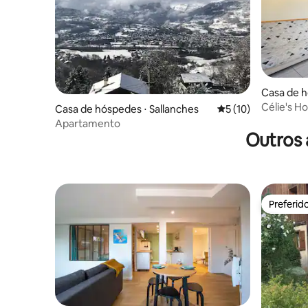
Casa de h
Célie's H
Casa de hóspedes ⋅ Sallanches
5 de uma avaliação 
5 (10)
Apartamento
Outros 
Preferid
Preferid