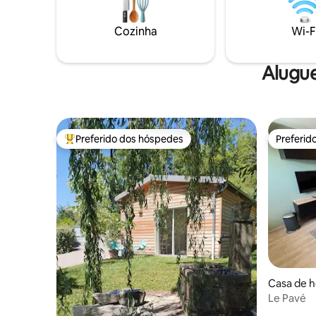
Passy em frente ao Mont Blanc a 5
minutos A Itália fica a 30 minutos de
Cozinha
Wi-F
carro Aparelho de raclette, fondue,
panquecas, churrasqueira disponíveis
Alugue
Preferido dos hóspedes
Preferid
Entre os melhores preferidos dos hóspedes
Preferid
Casa de h
Le Pavé