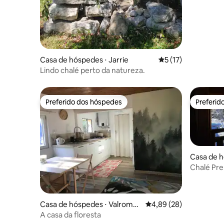
Casa de hóspedes ⋅ Jarrie
5 de uma avaliação 
5 (17)
Lindo chalé perto da natureza.
Preferido dos hóspedes
Preferid
Preferido dos hóspedes
Preferid
Casa de h
elles
Chalé Pre
Casa de hóspedes ⋅ Valromey
4,89 de uma avaliação 
4,89 (28)
-sur-Séran
A casa da floresta