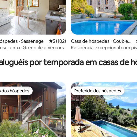
óspedes ⋅ Sassenage
5 de uma avaliação média de 5, 102 avalia
5 (102)
Casa de hóspedes ⋅ Coublevi
e
ouse: entre Grenoble e Vercors
Residência excepcional com pis
média de 5, 10 avaliações
condicionado
aluguéis por temporada em casas de 
o dos hóspedes
Preferido dos hóspedes
o dos hóspedes
Preferido dos hóspedes