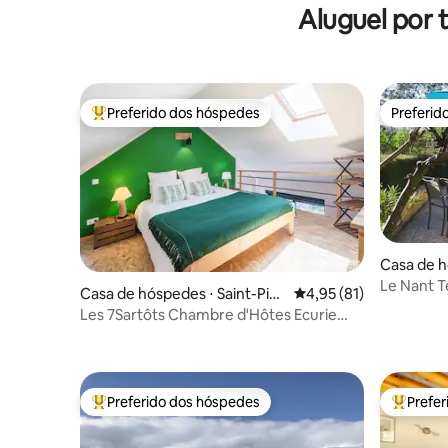
Aluguel por 
Preferido dos hóspedes
Preferid
Entre os melhores preferidos dos hóspedes
Preferid
Casa de h
Le Nant T
Casa de hóspedes ⋅ Saint-Pier
4,95 de uma avaliação 
4,95 (81)
re-d'Albigny
Les 7Sartôts Chambre d'Hôtes Ecurie
(B&B)-piscina
Preferido dos hóspedes
Prefe
Entre os melhores preferidos dos hóspedes
Entre os