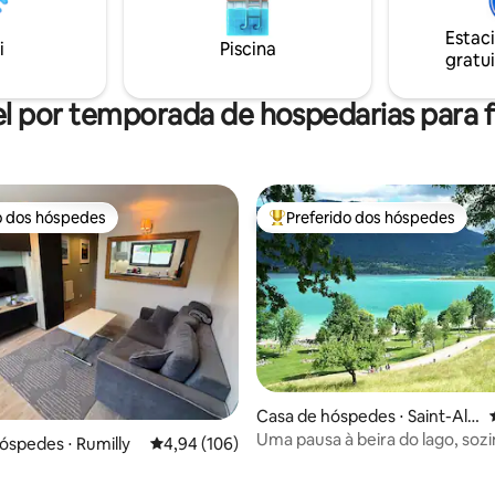
veio ao lugar certo! Projetado p
pessoas (2 camas de casal).
Estac
i
Piscina
gratui
l por temporada de hospedarias para f
o dos hóspedes
Preferido dos hóspedes
o dos hóspedes
Entre os melhores preferidos d
Casa de hóspedes ⋅ Saint-Alb
an-de-Montbel
Uma pausa à beira do lago, soz
óspedes ⋅ Rumilly
4,94 de uma avaliação média de 5, 106 avalia
4,94 (106)
dois