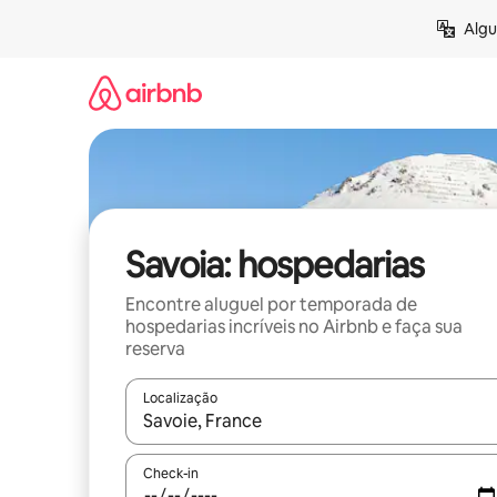
Pular
Algu
para
o
conteúdo
Savoia: hospedarias
Encontre aluguel por temporada de
hospedarias incríveis no Airbnb e faça sua
reserva
Localização
Quando os resultados estiverem disponíveis, expl
Check-in