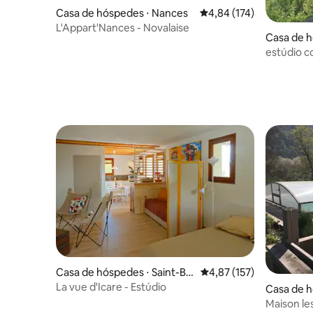
Casa de hóspedes ⋅ Nances
4,84 de uma avaliação m
4,84 (174)
L'Appart'Nances - Novalaise
Casa de h
estúdio c
montanh
Casa de hóspedes ⋅ Saint-Be
4,87 de uma avaliação m
4,87 (157)
rnard
La vue d'Icare - Estúdio
Casa de h
my-de-Ma
Maison les