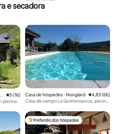
ra e secadora
ções
Casa de hóspedes ⋅ Nonglard
4,83 de uma avaliação
4,83 (66)
e-
5 de uma avaliação média de 5, 16 avaliações
5 (16)
Casa de campo La Quintessence, piscina
 piscina
aquecida, Annecy
Preferido dos hóspedes
os hóspedes
Entre os melhores preferidos dos hóspedes