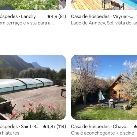
édia de 5, 174 avaliações
óspedes ⋅ Landry
4,9 de uma avaliação média de 5, 81 avalia
4,9 (81)
Casa de hóspedes ⋅ Veyrier-d
u-Lac
om terraço e vista para a
Lago de Annecy, Sol, vista do la
a
dependência de 45m2
édia de 5, 157 avaliações
óspedes ⋅ Saint-Ré
4,87 de uma avaliação média de 5, 114 avalia
4,87 (114)
Casa de hóspedes ⋅ Chavan
4
urienne
od
 filatures
Chalé aconchegante + piscine