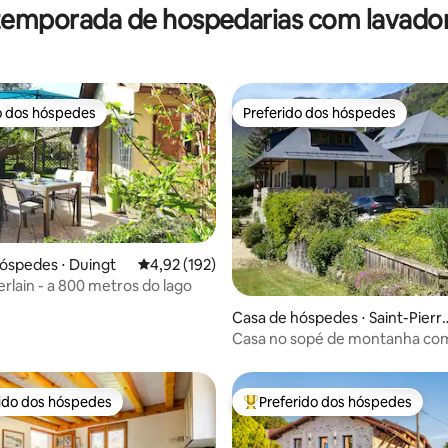
temporada de hospedarias com lavado
o dos hóspedes
Preferido dos hóspedes
o dos hóspedes
Preferido dos hóspedes
óspedes ⋅ Duingt
4,92 de uma avaliação média de 5, 192 avalia
4,92 (192)
erlain - a 800 metros do lago
média de 5, 81 avaliações
Casa de hóspedes ⋅ Saint-Pierr
d'Albigny
Casa no sopé de montanha com
rido dos hóspedes
Preferido dos hóspedes
 melhores preferidos dos hóspedes
Entre os melhores preferidos d