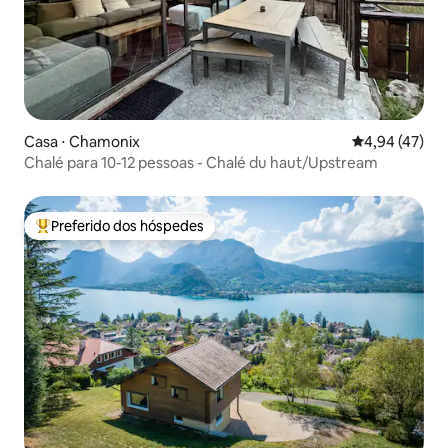
Casa ⋅ Chamonix
4,94 de uma a
4,94 (47)
Chalé para 10-12 pessoas - Chalé du haut/Upstream
Preferido dos hóspedes
Entre os melhores preferidos dos hóspedes