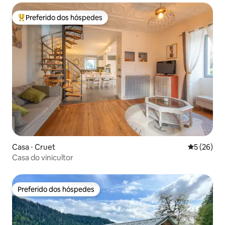
Preferido dos hóspedes
Entre os melhores preferidos dos hóspedes
Casa ⋅ Cruet
5 de uma a
5 (26)
Casa do vinicultor
Preferido dos hóspedes
Preferido dos hóspedes