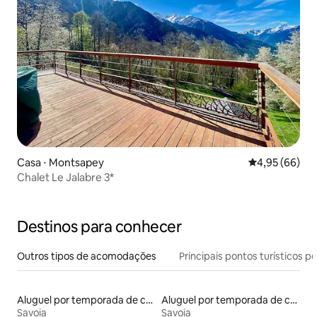
Casa ⋅ Montsapey
4,95 de uma a
4,95 (66)
Chalet Le Jalabre 3*
Destinos para conhecer
Outros tipos de acomodações
Principais pontos turísticos po
Aluguel por temporada de casas na árvore
Aluguel por temporada de castelos
Savoia
Savoia