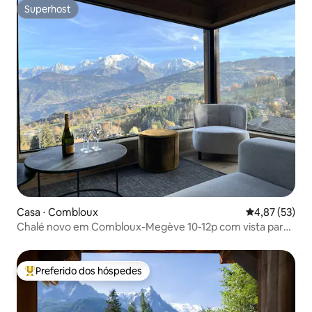
Superhost
Superhost
Casa ⋅ Combloux
4,87 de uma a
4,87 (53)
Chalé novo em Combloux-Megève 10-12p com vista para
o Mont Blanc
Preferido dos hóspedes
Entre os melhores preferidos dos hóspedes