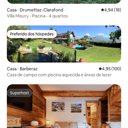
Casa ⋅ Drumettaz-Clarafond
4,94 de uma a
4,94 (18)
Villa Misury - Piscina - 4 quartos
Preferido dos hóspedes
Preferido dos hóspedes
Casa ⋅ Barberaz
4,95 de uma av
4,95 (100)
Casa de campo com piscina aquecida e áreas de lazer
Superhost
Superhost