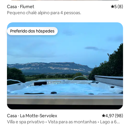
Casa ⋅ Flumet
5 de uma 
5 (8)
Pequeno chalé alpino para 4 pessoas.
Preferido dos hóspedes
Preferido dos hóspedes
Casa ⋅ La Motte-Servolex
4,97 de uma a
4,97 (98)
Villa e spa privativo • Vista para as montanhas • Lago a 6
min