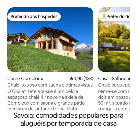
Preferido dos hóspedes
Preferido dos 
Preferido dos hóspedes
Entre os melhore
Casa ⋅ Combloux
4,95 de uma avaliação média de 
4,95 (133)
Casa ⋅ Sallanches
Chalé luxuoso com sauna e ótimas vistas
Chalé pequeno co
Sallanches
O Chalet Tete Rousse é um belo e
Mime-se com uma 
espaçoso chalé 4 * novo na aldeia de
dois em nosso ac
Combloux com sauna e grande pátio
50 m², situado e
com área de jantar externa. Vista
tranquilo com vis
Savoia: comodidades populares para
deslumbrante para o Mont Blanc e
Mont Blanc. Projet
Chaîne des Aravis. O chalé fica a apenas
este pequeno e a
aluguéis por temporada de casa
200 metros do coração da aldeia, perto
perfeito para uma
de lojas, restaurantes e bares. Ótima
Depois de um dia 