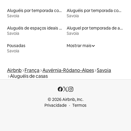
Aluguéis por temporada com acesso ao lago
Aluguéis por temporada com caiaque
Savoia
Savoia
Aluguéis de espaços ideais para famílias
Aluguel por temporada de apart-hotéis
Savoia
Savoia
Pousadas
Mostrar mais
Savoia
Airbnb
França
Auvérnia-Ródano-Alpes
Savoia
Aluguéis de casas
© 2026 Airbnb, Inc.
Privacidade
Termos