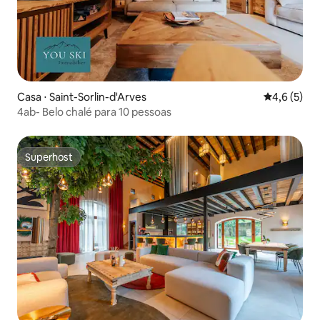
Casa ⋅ Saint-Sorlin-d'Arves
4,6 de uma 
4,6 (5)
4ab- Belo chalé para 10 pessoas
Superhost
Superhost