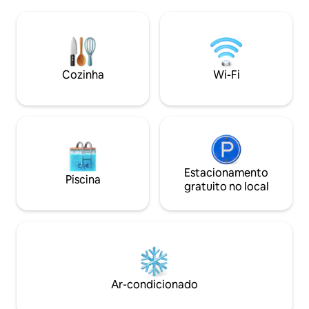
localização para esquiar, esquiar
desfrute da sua ja
randonnée e desfrutar do ar livre. Perto
ambiente relaxante. ❄️ A 10 minuto
das áreas de esqui de Combloux e
pistas de esqui M
Megeve. Também perto de Megève
minutos do centro
para ótimas lojas e restaurantes e Saint
Combloux 🏔️ 30 
Gervais para viagens até Mont Blanc
✈️ 1 hora de Gene
Cozinha
Wi-Fi
Estacionamento
Piscina
gratuito no local
Ar-condicionado