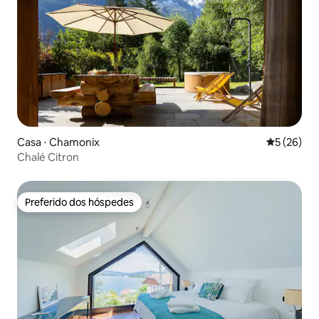
Casa ⋅ Chamonix
5 de uma a
5 (26)
Chalé Citron
Preferido dos hóspedes
Preferido dos hóspedes