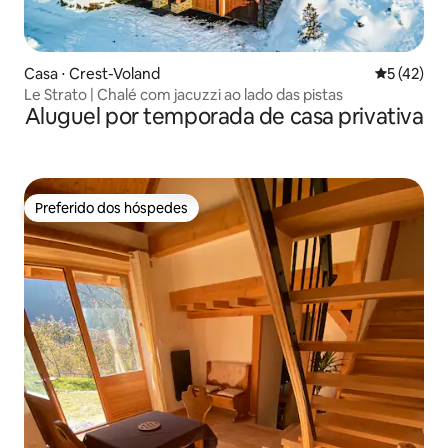
Casa ⋅ Crest-Voland
5 de uma a
5 (42)
Le Strato | Chalé com jacuzzi ao lado das pistas
Aluguel por temporada de casa privativa
Preferido dos hóspedes
Preferido dos hóspedes