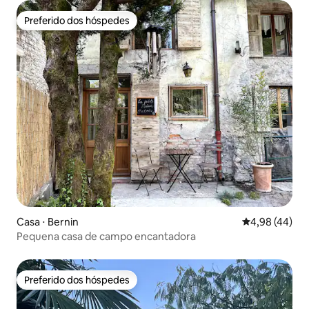
Preferido dos hóspedes
Preferido dos hóspedes
Casa ⋅ Bernin
4,98 de uma a
4,98 (44)
Pequena casa de campo encantadora
Preferido dos hóspedes
Preferido dos hóspedes