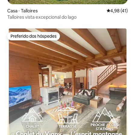
Casa ⋅ Talloires
4,98 de uma a
4,98 (41)
Talloires vista excepcional do lago
Preferido dos hóspedes
Preferido dos hóspedes