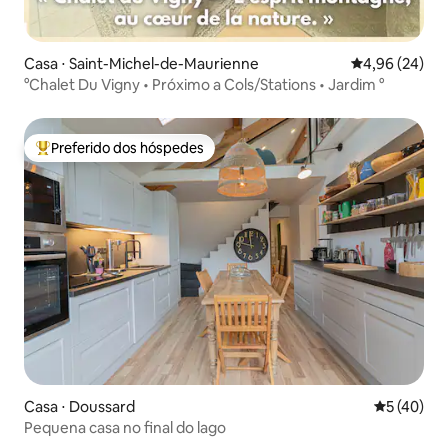
Casa ⋅ Saint-Michel-de-Maurienne
4,96 de uma a
4,96 (24)
°Chalet Du Vigny • Próximo a Cols/Stations • Jardim °
Preferido dos hóspedes
Entre os melhores preferidos dos hóspedes
Casa ⋅ Doussard
5 de uma a
5 (40)
Pequena casa no final do lago