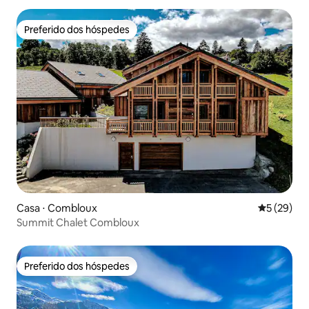
Preferido dos hóspedes
Preferido dos hóspedes
Casa ⋅ Combloux
5 de uma a
5 (29)
Summit Chalet Combloux
Preferido dos hóspedes
Preferido dos hóspedes