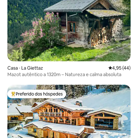
Casa ⋅ La Giettaz
4,95 de uma a
4,95 (44)
Mazot autêntico a 1320m – Natureza e calma absoluta
Preferido dos hóspedes
Entre os melhores preferidos dos hóspedes