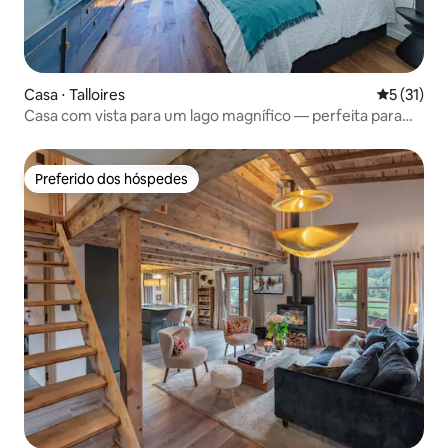
Casa ⋅ Talloires
5 de uma a
5 (31)
Casa com vista para um lago magnífico — perfeita para
famílias
Preferido dos hóspedes
Preferido dos hóspedes