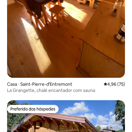
Casa ⋅ Saint-Pierre-d'Entremont
4,96 de uma a
4,96 (75)
La Grangette, chalé encantador com sauna
Preferido dos hóspedes
Preferido dos hóspedes