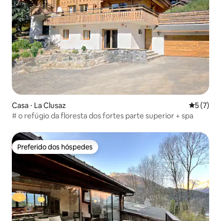
Casa ⋅ La Clusaz
5 de uma 
5 (7)
# o refúgio da floresta dos fortes parte superior + spa
Preferido dos hóspedes
Preferido dos hóspedes