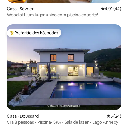
Casa ⋅ Sévrier
4,91 de uma a
4,91 (44)
Woodloft, um lugar único com piscina coberta!
Preferido dos hóspedes
Entre os melhores preferidos dos hóspedes
Casa ⋅ Doussard
5 de uma a
5 (24)
Vila 8 pessoas • Piscina• SPA • Sala de lazer • Lago Annecy