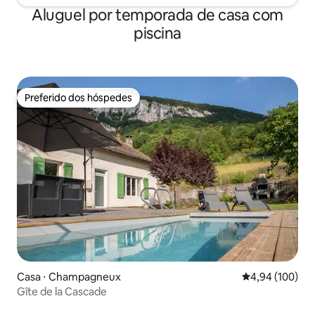
Aluguel por temporada de casa com
piscina
Preferido dos hóspedes
Preferido dos hóspedes
Casa ⋅ Champagneux
4,94 de uma av
4,94 (100)
Gîte de la Cascade