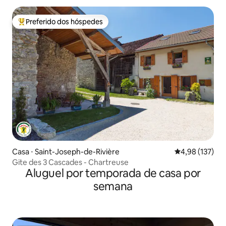
Preferido dos hóspedes
Entre os melhores preferidos dos hóspedes
Casa ⋅ Saint-Joseph-de-Rivière
4,98 de uma av
4,98 (137)
Gite des 3 Cascades - Chartreuse
Aluguel por temporada de casa por
semana